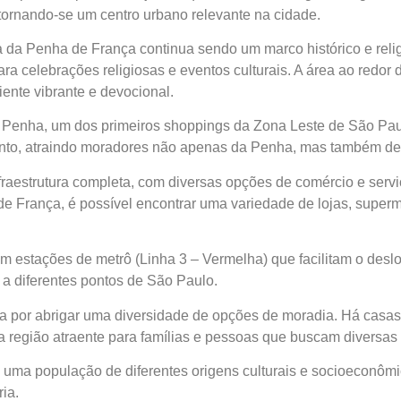
 tornando-se um centro urbano relevante na cidade.
da Penha de França continua sendo um marco histórico e religi
s para celebrações religiosas e eventos culturais. A área ao redo
iente vibrante e devocional.
er Penha, um dos primeiros shoppings da Zona Leste de São Pa
ento, atraindo moradores não apenas da Penha, mas também de 
fraestrutura completa, com diversas opções de comércio e serviç
França, é possível encontrar uma variedade de lojas, superm
om estações de metrô (Linha 3 – Vermelha) que facilitam o des
 a diferentes pontos de São Paulo.
ada por abrigar uma diversidade de opções de moradia. Há casa
 a região atraente para famílias e pessoas que buscam diversas 
uma população de diferentes origens culturais e socioeconômi
ia.