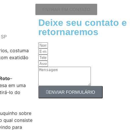
ENTRAR EM CONTATO
Deixe seu contato e
retornaremos
 SP
ários, costuma
 com exatidão
Roto
–
resa em uma
tirá-lo do
ENVIAR FORMULÁRIO
ouquinho sobre
o qual consiste
vindo para