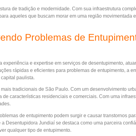
tura de tradição e modernidade. Com sua infraestrutura complet
e para aqueles que buscam morar em uma região movimentada e
vendo Problemas de Entupiment
 experiência e expertise em serviços de desentupimento, atu
ções rápidas e eficientes para problemas de entupimento, a
apital paulista.
s mais tradicionais de São Paulo. Com um desenvolvimento urb
de características residenciais e comerciais. Com uma infraest
ades.
roblemas de entupimento podem surgir e causar transtornos pa
 a Desentupidora Jundiaí se destaca como uma parceira confi
ver qualquer tipo de entupimento.