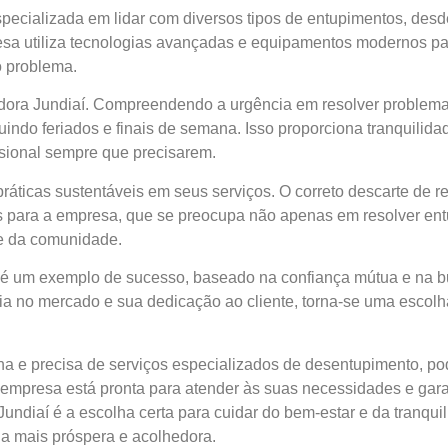
pecializada em lidar com diversos tipos de entupimentos, desd
sa utiliza tecnologias avançadas e equipamentos modernos para
o problema.
idora Jundiaí. Compreendendo a urgência em resolver problem
luindo feriados e finais de semana. Isso proporciona tranquili
sional sempre que precisarem.
ráticas sustentáveis em seus serviços. O correto descarte de 
s para a empresa, que se preocupa não apenas em resolver e
de da comunidade.
a é um exemplo de sucesso, baseado na confiança mútua e na bu
 no mercado e sua dedicação ao cliente, torna-se uma escolha
ha e precisa de serviços especializados de desentupimento, p
 empresa está pronta para atender às suas necessidades e gara
Jundiaí é a escolha certa para cuidar do bem-estar e da tranqu
a mais próspera e acolhedora.