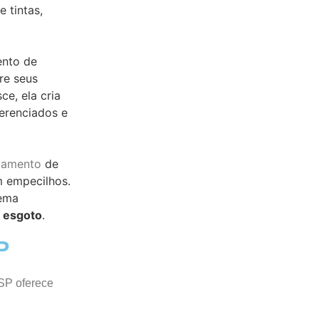
 tintas,
ento de
re seus
ce, ela cria
erenciados e
tamento
de
m empecilhos.
tema
e
esgoto
.
P
SP oferece