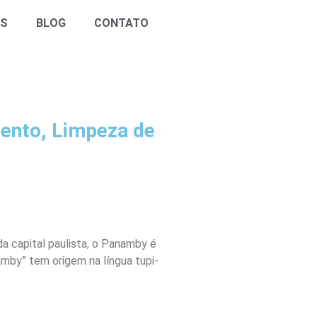
OS
BLOG
CONTATO
mento, Limpeza de
da capital paulista, o Panamby é
amby” tem origem na língua tupi-