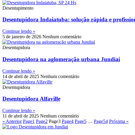
Desentupimento
Desentupidora Indaiatuba: solução rápida e profissio
Continue lendo »
5 de janeiro de 2026
Nenhum comentário
Desentupidora
Desentupidora na aglomeração urbana Jundiaí
Continue lendo »
14 de abril de 2025
Nenhum comentário
Desentupidora
Desentupidora Alfaville
Continue lendo »
11 de abril de 2025
Nenhum comentário
« Anterior
Page
1
Page
2
Page
3
Page
4
Page
5
…
Page
54
Próxima »