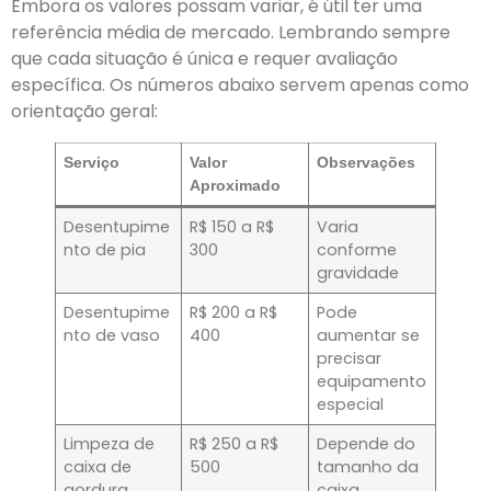
Embora os valores possam variar, é útil ter uma
referência média de mercado. Lembrando sempre
que cada situação é única e requer avaliação
específica. Os números abaixo servem apenas como
orientação geral:
Serviço
Valor
Observações
Aproximado
Desentupime
R$ 150 a R$
Varia
nto de pia
300
conforme
gravidade
Desentupime
R$ 200 a R$
Pode
nto de vaso
400
aumentar se
precisar
equipamento
especial
Limpeza de
R$ 250 a R$
Depende do
caixa de
500
tamanho da
gordura
caixa