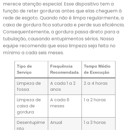
merece atenção especial. Esse dispositivo tem a
função de reter gorduras antes que elas cheguem à
rede de esgoto. Quando não é limpa regularmente, a
caixa de gordura fica saturada e perde sua eficiência.
Consequentemente, a gordura passa direto para a
tubulação, causando entupimentos sérios. Nossa
equipe recomenda que essa limpeza seja feita no
mínimo a cada seis meses.
Tipo de
Frequência
Tempo Médio
Serviço
Recomendada
de Execução
Limpeza de
A cada 1 a 2
2 a 4 horas
fossa
anos
Limpeza de
A cada 6
1 a 2 horas
caixa de
meses
gordura
Desentupime
Anual
1 a 3 horas
nto