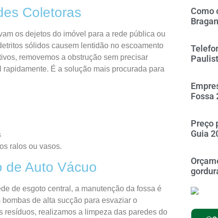
des Coletoras
Como c
Braga
levam os dejetos do imóvel para a rede pública ou
detritos sólidos causem lentidão no escoamento
Telefo
ativos, removemos a obstrução sem precisar
Paulis
al rapidamente. É a solução mais procurada para
Empres
Fossa 
Preço 
Guia 2
s
os ralos ou vasos.
Orçame
 de Auto Vácuo
gordur
de de esgoto central, a manutenção da fossa é
m bombas de alta sucção para esvaziar o
s resíduos, realizamos a limpeza das paredes do