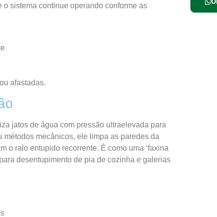
O
ue o sistema continue operando conforme as
te
 ou afastadas.
são
iza jatos de água com pressão ultraelevada para
os métodos mecânicos, ele limpa as paredes da
 o ralo entupido recorrente. É como uma ‘faxina
ara desentupimento de pia de cozinha e galerias
os