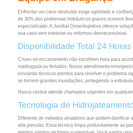
Enfrentar um cano obstruído exige agilidade e confian
de 30% dos problemas hidráulicos graves ocorrem for
especializado. A Jundiaí Desentupidora oferece soluçõ
sua casa sem estresse ou reformas desnecessárias.
Disponibilidade Total 24 Horas
Crises no encanamento não escolhem hora para aconte
madrugada ou feriados. Nosso atendimento emergenci
enviando técnicos prontos para resolver o problema r
se tornem grandes inundações, protegendo a estrutura
Nossa central atende chamados urgentes em qualquer 
Tecnologia de Hidrojateamento
Diferente de métodos amadores que podem danificar as
alta pressão. Essa técnica limpa profundamente as pa
detritos sólidos de forma sustentável. Você ganha uma