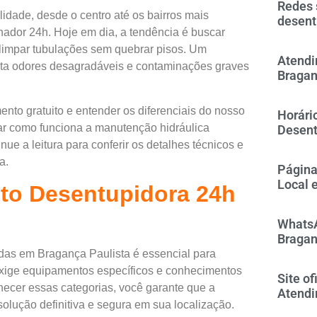
Redes 
idade, desde o centro até os bairros mais
desent
nador 24h. Hoje em dia, a tendência é buscar
limpar tubulações sem quebrar pisos. Um
Atendi
vita odores desagradáveis e contaminações graves
Bragan
ento gratuito e entender os diferenciais do nosso
Horári
r como funciona a manutenção hidráulica
Desent
nue a leitura para conferir os detalhes técnicos e
a.
Página
Local 
to Desentupidora 24h
WhatsA
Bragan
idas em Bragança Paulista é essencial para
exige equipamentos específicos e conhecimentos
Site of
onhecer essas categorias, você garante que a
Atendi
olução definitiva e segura em sua localização.