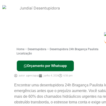
Home
–
Desentupidora
–
Desentupidora 24h Bragança Paulista
Localização
Orçamento por Whatsapp
autor:
agenciapaz
junho 4, 2026
6:56 pm
Encontrar uma desentupidora 24h Bragança Paulista lo
emergências antes que o prejuízo aumente. Você sabi
mais de 60% dos chamados hidráulicos urgentes na r
obstruído
transborda, o estresse toma conta e exige um