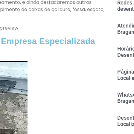
ateamento, e ainda destacaremos outros
Redes 
desent
imento de caixas de gordura, fossa, esgoto,
Atendi
Bragan
 Empresa Especializada
Horári
Desent
Página
Local 
WhatsA
Bragan
Desent
Locali