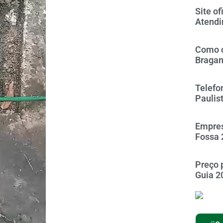
Site of
Atendi
Como c
Braga
Telefo
Paulis
Empres
Fossa 
Preço 
Guia 2