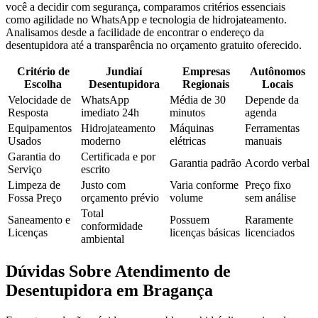
você a decidir com segurança, comparamos critérios essenciais
como agilidade no WhatsApp e tecnologia de hidrojateamento.
Analisamos desde a facilidade de encontrar o endereço da
desentupidora até a transparência no orçamento gratuito oferecido.
Critério de
Jundiaí
Empresas
Autônomos
Escolha
Desentupidora
Regionais
Locais
Velocidade de
WhatsApp
Média de 30
Depende da
Resposta
imediato 24h
minutos
agenda
Equipamentos
Hidrojateamento
Máquinas
Ferramentas
Usados
moderno
elétricas
manuais
Garantia do
Certificada e por
Garantia padrão
Acordo verbal
Serviço
escrito
Limpeza de
Justo com
Varia conforme
Preço fixo
Fossa Preço
orçamento prévio
volume
sem análise
Total
Saneamento e
Possuem
Raramente
conformidade
Licenças
licenças básicas
licenciados
ambiental
Dúvidas Sobre Atendimento de
Desentupidora em Bragança