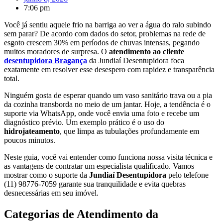
7:06 pm
Você já sentiu aquele frio na barriga ao ver a água do ralo subindo
sem parar? De acordo com dados do setor, problemas na rede de
esgoto crescem 30% em períodos de chuvas intensas, pegando
muitos moradores de surpresa. O
atendimento ao cliente
desentupidora Bragança
da Jundiaí Desentupidora foca
exatamente em resolver esse desespero com rapidez e transparência
total.
Ninguém gosta de esperar quando um vaso sanitário trava ou a pia
da cozinha transborda no meio de um jantar. Hoje, a tendência é o
suporte via WhatsApp, onde você envia uma foto e recebe um
diagnóstico prévio. Um exemplo prático é o uso do
hidrojateamento
, que limpa as tubulações profundamente em
poucos minutos.
Neste guia, você vai entender como funciona nossa visita técnica e
as vantagens de contratar um especialista qualificado. Vamos
mostrar como o suporte da
Jundiaí Desentupidora
pelo telefone
(11) 98776-7059 garante sua tranquilidade e evita quebras
desnecessárias em seu imóvel.
Categorias de Atendimento da