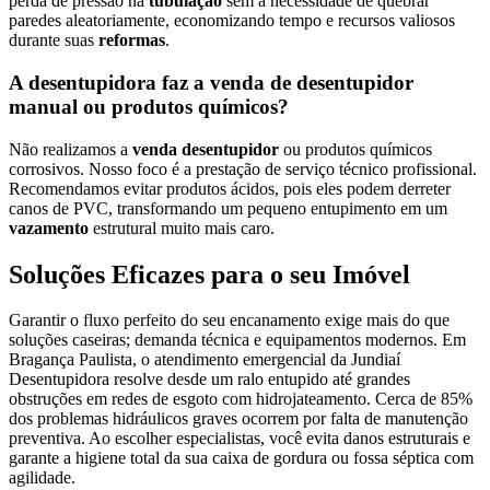
perda de pressão na
tubulação
sem a necessidade de quebrar
paredes aleatoriamente, economizando tempo e recursos valiosos
durante suas
reformas
.
A desentupidora faz a venda de desentupidor
manual ou produtos químicos?
Não realizamos a
venda desentupidor
ou produtos químicos
corrosivos. Nosso foco é a prestação de serviço técnico profissional.
Recomendamos evitar produtos ácidos, pois eles podem derreter
canos de PVC, transformando um pequeno entupimento em um
vazamento
estrutural muito mais caro.
Soluções Eficazes para o seu Imóvel
Garantir o fluxo perfeito do seu encanamento exige mais do que
soluções caseiras; demanda técnica e equipamentos modernos. Em
Bragança Paulista, o atendimento emergencial da Jundiaí
Desentupidora resolve desde um ralo entupido até grandes
obstruções em redes de esgoto com hidrojateamento. Cerca de 85%
dos problemas hidráulicos graves ocorrem por falta de manutenção
preventiva. Ao escolher especialistas, você evita danos estruturais e
garante a higiene total da sua caixa de gordura ou fossa séptica com
agilidade.