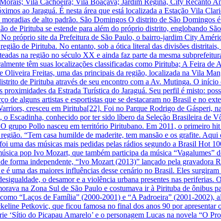
a Morais; Vila Cachoeira; Vila Boaçava; Jardim Regina, City Recanto Ana
imos ao Jaraguá. É nesta área que está localizada a Estação Vila Cla
 moradias de alto padrão. São Domingos O distrito de São Domingos é
ão de Pirituba se estende para além do próprio distrito, englobando Sã
 No próprio site da Prefeitura de São Paulo, o bairro-jardim City Améri
ão de Pirituba. No entanto, sob a ótica literal das divisões distritais,
teadas na região no século XX e ainda faz parte da mesma subprefeitura; 
ente têm suas localizações classificadas como Pirituba; A Feira de A
Oliveira Freitas, uma das principais da região, localizada na Vila 
istrito de Pirituba através de seu encontro com a Av. Mutinga. O iníci
 proximidades da Estrada Turística do Jaraguá. Seu perfil é misto: poss
erço de alguns artistas e esportistas que se destacaram no Brasil e no 
rriors, cresceu em Pirituba[22]. Foi no Parque Rodrigo de Gásperi, na
s, o Escadinha, conhecido por ter sido líbero da Seleção Brasileira de
a O grupo Pollo nasceu em território Piritubano. Em 2011, o primeiro hit
 região. “Tem casa humilde de maderite, tem mansão e os grafite. Aqui é
foi uma das músicas mais pedidas pelas rádios segundo a Brasil Hot 100
úsica pop Ivo Mozart, que também participa da música “Vagalumes” do
o de forma independente, “Ivo Mozart (2013)” lançado pela gravadora 
é uma das maiores influências desse cenário no Brasil. Eles surgiram d
 desigualdade, o desamor e a violência urbana presentes nas periferias. 
 morava na Zona Sul de São Paulo e costumava ir à Pirituba de ônibus 
las como “Laços de Família” (2000-2001) e “A Padroeira” (2001-2002),
eline Petkovic, que ficou famosa no final dos anos 90 por apresentar
ie ‘Sítio do Picapau Amarelo’ e o personagem Lucas na novela “O Prof