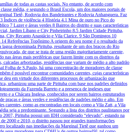
amílias de todas as castas sociais. No entanto, de acordo com
 classe média, e segundo o Brasil Escola, um dos maiores portais de
a Marginal Tietê, Rodovia dos Bandeirantes e Rodovia Anhanguera. Faz
3 Índices de violência 4 História 4.1 Mina de ouro no Pico do
co 7 Lazer e áreas verdes 8 Bairros do distrito e suas características
rcial, Jardim Líbano e City Pinheirinho 8.5 Jardim Cidade Pirituba,
gina, City Recanto Anastácio e Vila Clarice. 9 São Domingos 10
nas 14 Referências Topônimo A origem do seu nome é o resultado da
uma lagoa denominada Pirituba, resultante de um dos braços do Rio
uivocada, de que se trata de uma região majoritariamente carente,
do nas áreas mais periféricas que fazem limite com os distritos da
as, calçadas arborizadas, residências que variam de médio a alto padrão
al Folha de S.Paulo, há uma concentração de moradores de classe
mbém é possível encontrar comunidades carentes, cujas características
se deu em virtude dos diferentes processos de urbanização que
ca, urbanizou uma parte de Pirituba com base nos padrões definidos
O loteamento da Fazenda Barreto e a presença de ingleses que
reto e a Chácara Inglesa, conhecidos por serem bairros estruturados
o de praças e áreas verdes e residências de padrões médio e alto. Em
s carentes, como as encontradas em locais como a Vila Zatt, a Vila
dia seja a predominante. Segundo a lista dos distritos paulistanos por
 2007, Pirituba possui um IDH considerado “elevado”, estando na
s de 2000 e 2010, o distrito passou por grandes transformações
airro localizado nas imediações da Marginal Tietê que ganhou um
o de seus moradores para CDHUs de outros bairros[9], tal como