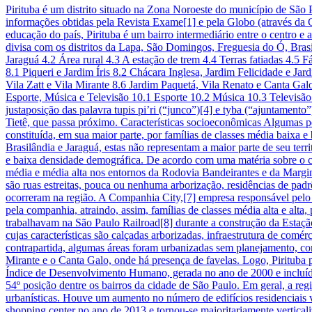
Pirituba é um distrito situado na Zona Noroeste do município de São P
informações obtidas pela Revista Exame[1] e pela Globo (através da C
educação do país, Pirituba é um bairro intermediário entre o centro 
divisa com os distritos da Lapa, São Domingos, Freguesia do Ó, Brasi
Jaraguá 4.2 Área rural 4.3 A estação de trem 4.4 Terras fatiadas 4.5 F
8.1 Piqueri e Jardim Íris 8.2 Chácara Inglesa, Jardim Felicidade e Ja
Vila Zatt e Vila Mirante 8.6 Jardim Paquetá, Vila Renato e Canta Gal
Esporte, Música e Televisão 10.1 Esporte 10.2 Música 10.3 Televisão
justaposição das palavra tupis pi’ri (“junco”)[4] e tyba (“ajuntament
Tietê, que passa próximo. Características socioeconômicas Algumas p
constituída, em sua maior parte, por famílias de classes média baixa e 
Brasilândia e Jaraguá, estas não representam a maior parte de seu terr
e baixa densidade demográfica. De acordo com uma matéria sobre o c
média e média alta nos entornos da Rodovia Bandeirantes e da Marginal
são ruas estreitas, pouca ou nenhuma arborização, residências de pad
ocorreram na região. A Companhia City,[7] empresa responsável pelo
pela companhia, atraindo, assim, famílias de classes média alta e alt
trabalhavam na São Paulo Railroad[8] durante a construção da Estação
cujas características são calçadas arborizadas, infraestrutura de comér
contrapartida, algumas áreas foram urbanizadas sem planejamento, co
Mirante e o Canta Galo, onde há presença de favelas. Logo, Pirituba p
Índice de Desenvolvimento Humano, gerada no ano de 2000 e incluíd
54º posição dentre os bairros da cidade de São Paulo. Em geral, a reg
urbanísticas. Houve um aumento no número de edifícios residenciais v
shopping center no ano de 2013 e tornou-se majoritariamente vertical