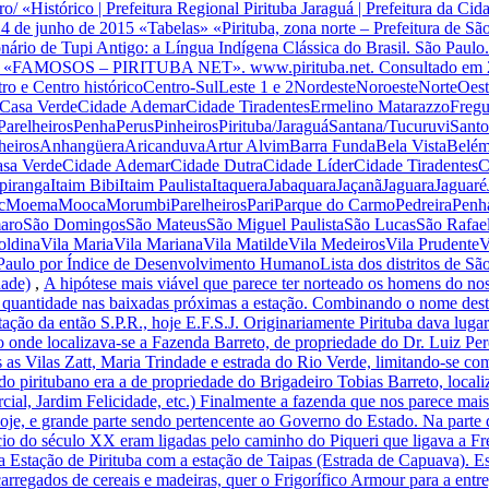
rro/ «Histórico | Prefeitura Regional Pirituba Jaraguá | Prefeitura da 
4 de junho de 2015 «Tabelas» «Pirituba, zona norte – Prefeitura de São
io de Tupi Antigo: a Língua Indígena Clássica do Brasil. São Paulo.
016 «FAMOSOS – PIRITUBA NET». www.pirituba.net. Consultado em 28
ntro e Centro históricoCentro-SulLeste 1 e 2NordesteNoroesteNorteOes
sa VerdeCidade AdemarCidade TiradentesErmelino MatarazzoFregues
relheirosPenhaPerusPinheirosPirituba/JaraguáSantana/TucuruviSant
PinheirosAnhangüeraAricanduvaArtur AlvimBarra FundaBela VistaBe
 VerdeCidade AdemarCidade DutraCidade LíderCidade Tiradentes
rangaItaim BibiItaim PaulistaItaqueraJabaquaraJaçanãJaguaraJaguaré
cMoemaMoocaMorumbiParelheirosPariParque do CarmoPedreiraPenhaP
maroSão DomingosSão MateusSão Miguel PaulistaSão LucasSão Raf
ldinaVila MariaVila MarianaVila MatildeVila MedeirosVila PrudenteV
o Paulo por Índice de Desenvolvimento HumanoLista dos distritos de 
dade)
,
A hipótese mais viável que parece ter nor­teado os homens do n
nde quantidade nas baixadas próximas a estação. Combinando o nome d
ão da então S.P.R., hoje E.F.S.J. Originariamente Pirituba dava lugar a
onde localizava-se a Fazenda Barreto, de pro­priedade do Dr. Luiz Pere
as as Vilas Zatt, Maria Trindade e estrada do Rio Verde, limitando-se 
o piritubano era a de propriedade do Brigadeiro Tobias Barreto, locali
cial, Jardim Felicida­de, etc.) Finalmente a fazenda que nos parece mai
oje, e gran­de parte sendo pertencente ao Governo do Esta­do. Na parte
cio do século XX eram ligadas pelo caminho do Piqueri que ligava a Fre
 a Estação de Pirituba com a estação de Taipas (Estrada de Capuava). Es
rregados de cereais e madeiras, quer o Frigorífico Armour para a entreg