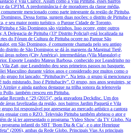
stácio e Vila Clarice. Assim como a Vila Pirituba, esses bairros
rice da CPTM. A predominância é de moradores da classe média,
 comumente mencionado como parte integrante da região de Pirituba,
o Domingos. Dessa forma, surgem duas noções: o distrito de Pirituba e
ca, e seu maior ponto turístico, o Parque Cidade de Toronto,
 Pirituba e São Domingos são vizinhos. Isso ocorre, entre outros
A Delegacia de Pirituba (33º Distrito Policial) está localizada na
rtes do Fórum de Cultura de Pirituba ocorre no Parque São
Mangalot, em São Domingos, é comumente chamada pelo seu antigo
o do distrito de São Domingos se dá às margens da Marginal Tietê,
ui áreas nobres (City América), intermediárias (Vila Mangalot) e
exterior. Esporte Leandro Mateus Barbosa, conhecido por Leandrinho no
 Vila Zatt, que Leandrinho deu seus primeiros passos no basquete.
 Vôlei Masculino durante vários anos e considerado por muitos como o
 do grupo foi lançado: “Piritubacity”. Na letra, o grupo já mencionava
 tudo misturado. Isso é Piritubacity”. O grupo, nos anos seguintes, se
 Airplay e ainda ganhou destaque na trilha sonora da telenovela
 Pollo, também cresceu em Pirituba.
Radar Records e “29 (2015)”, pela gravadora Deckdisc. Um dos
e áreas favelizadas da região, nos bairros Jardim Paquetá e Vila
O grupo foi responsável por apresentar ao mercado artístico a cantora
para ensaiar com o RZO. Televisão Pirituba também abrigou o ator e
 além de já ter apresentado o programa ‘Video Show’ da TV Globo. Na
 o programa infantil do SBT ‘Bom Dia & Cia’, e o ator Henrique
eta” (2006), ambas da Rede Globo. Principais Vias As principais