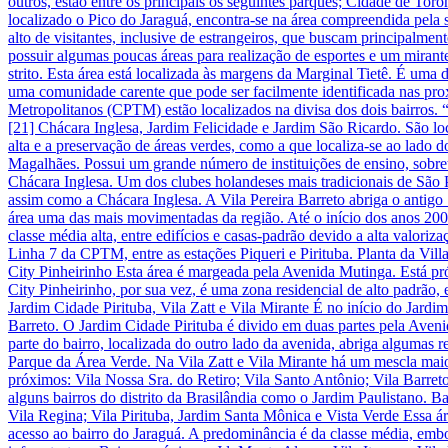
outros, estão entre os principais os seguintes parques; Cidade de To
localizado o Pico do Jaraguá, encontra-se na área compreendida pela s
alto de visitantes, inclusive de estrangeiros, que buscam principalme
possuir algumas poucas áreas para realização de esportes e um mirante c
strito. Esta área está localizada às margens da Marginal Tietê. É uma
uma comunidade carente que pode ser facilmente identificada nas pro
Metropolitanos (CPTM) estão localizados na divisa dos dois bairros. “
[21] Chácara Inglesa, Jardim Felicidade e Jardim São Ricardo. São loc
alta e a preservação de áreas verdes, como a que localiza-se ao lado
Magalhães. Possui um grande número de instituições de ensino, sobret
Chácara Inglesa. Um dos clubes holandeses mais tradicionais de São Pa
assim como a Chácara Inglesa. A Vila Pereira Barreto abriga o antigo
área uma das mais movimentadas da região. Até o início dos anos 200
classe média alta, entre edifícios e casas-padrão devido a alta valori
Linha 7 da CPTM, entre as estações Piqueri e Pirituba. Planta da Villa
City Pinheirinho Esta área é margeada pela Avenida Mutinga. Está pr
City Pinheirinho, por sua vez, é uma zona residencial de alto padrão,
Jardim Cidade Pirituba, Vila Zatt e Vila Mirante É no início do Jardim
Barreto. O Jardim Cidade Pirituba é divido em duas partes pela Aveni
parte do bairro, localizada do outro lado da avenida, abriga algumas
Parque da Área Verde. Na Vila Zatt e Vila Mirante há um mescla maio
próximos: Vila Nossa Sra. do Retiro; Vila Santo Antônio; Vila Barret
alguns bairros do distrito da Brasilândia como o Jardim Paulistano. Ba
Vila Regina; Vila Pirituba, Jardim Santa Mônica e Vista Verde Essa 
acesso ao bairro do Jaraguá. A predominância é da classe média, emb