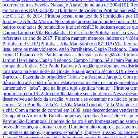
ocorrera com as Favelas Nassau e Anastácio no ano de 2004[10]. Rece
em torno dos R$ 6.640,00[11]. Índices de violência Pirituba não está
site G1[12], de 2014, Pirituba possui uma taxa de 6 homicídios por 10
Ipiranga e Alto da Mooca. No ranking apresentado, onde constam 93 d
bairros com taxas de homicídios intoleráveis[13]e indicam aqueles qu
Campo Limpo e Vila Brasilândia. O distrito de Pirituba, por sua vez,
referentes ao ano de 2017, Pirituba mantém menores índices de violên
Pirituba, o 33º DP (Pirituba – Vila Mangalot) e o 87º DP (Vila Pereir
lista, entre os mais violentos, estão Parelheiros, Capão Redondo, Cas
jornal O Estado de S. Paulo, ambas as delegacias da região de Piritub
Jardim Herculano, Capão Redondo, Campo Limpo, Sé e Itaim Paulista, 
companhia inglesa São Paulo Railway A região que abrange os distri
localizado na zona norte da cidade. Sua origem no século XIX deve-se
Barreto, a Fazenda do brigadeiro Tobias e a Fazenda Jaraguá. Com gra
rtância do café, construíram a estação para receber os carregamentos 
aumentativo “tuba”, que na língua tupi significa “muito”. Pirituba t
proprietário em 1922, foi partilhada entre seus herdeiros. Nesse mesmo
desenvolveu ao lado da estação, vieram a se constituir no núcleo prin
como a Vila Bonilha, Vila Zatt, Vila Maria Trindade, Vila Mirante e
e chá. Com a morte do coronel em 1839, seus descendentes venderam,
Companhia Armour do Brasil compra as fazendas Anastácio e Capuava.
Parque São Domingos. O nome do bairro é em homenagem ao santo cató
povoado começou a tomar corpo. Durante muito tempo, a paisagem consi
imigrantes italianos, japoneses, espanhóis, ingleses, russos, holand
Jaraguá Nem mesmo um sinalzinho desse povoado existia no século X