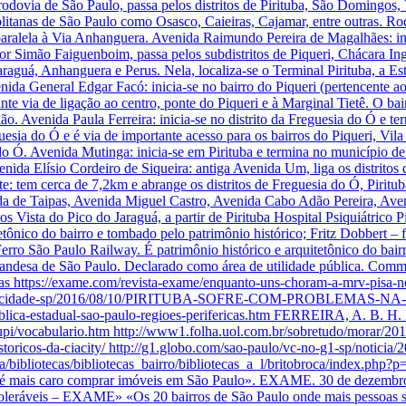
 rodovia de São Paulo, passa pelos distritos de Pirituba, São Domingos,
itanas de São Paulo como Osasco, Caieiras, Cajamar, entre outras. Ro
 paralela à Via Anhanguera. Avenida Raimundo Pereira de Magalhães: in
ssor Simão Faiguenboim, passa pelos subdistritos de Piqueri, Chácara Ing
Jaraguá, Anhanguera e Perus. Nela, localiza-se o Terminal Pirituba, a Es
da General Edgar Facó: inicia-se no bairro do Piqueri (pertencente ao d
ante via de ligação ao centro, ponte do Piqueri e à Marginal Tietê. O b
ião. Avenida Paula Ferreira: inicia-se no distrito da Freguesia do Ó e t
esia do Ó e é via de importante acesso para os bairros do Piqueri, Vila
o Ó. Avenida Mutinga: inicia-se em Pirituba e termina no município de 
ida Elísio Cordeiro de Siqueira: antiga Avenida Um, liga os distritos
eite: tem cerca de 7,2km e abrange os distritos de Freguesia do Ó, Pirit
rada de Taipas, Avenida Miguel Castro, Avenida Cabo Adão Pereira, Av
 Vista do Pico do Jaraguá, a partir de Pirituba Hospital Psiquiátrico P
tônico do bairro e tombado pelo patrimônio histórico; Fritz Dobbert – f
 Ferro São Paulo Railway. É patrimônio histórico e arquitetônico do ba
andesa de São Paulo. Declarado como área de utilidade pública. Comm
cias https://exame.com/revista-exame/enquanto-uns-choram-a-mrv-pisa-
irro-nossa-cidade-sp/2016/08/10/PIRITUBA-SOFRE-COM-PROBLEM
-publica-estadual-sao-paulo-regioes-perifericas.htm FERREIRA, A. B. H
/tupi/vocabulario.htm http://www1.folha.uol.com.br/sobretudo/morar/2
toricos-da-ciacity/ http://g1.globo.com/sao-paulo/vc-no-g1-sp/noticia/
ura/bibliotecas/bibliotecas_bairro/bibliotecas_a_l/britobroca/index.php
nde é mais caro comprar imóveis em São Paulo». EXAME. 30 de dezemb
intoleráveis – EXAME» «Os 20 bairros de São Paulo onde mais pesso