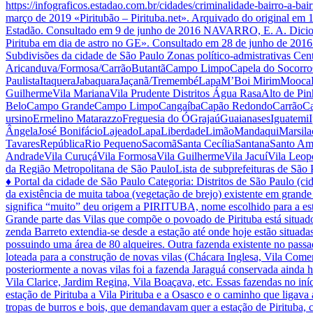
https://infograficos.estadao.com.br/cidades/criminalidade-bairro-a-bai
março de 2019 «Piritubão – Pirituba.net». Arquivado do original em 1
Estadão. Consultado em 9 de junho de 2016 NAVARRO, E. A. Dicionár
Pirituba em dia de astro no GE». Consultado em 28 de junho de 2
Subdivisões da cidade de São Paulo Zonas político-admistrativas Ce
Aricanduva/Formosa/CarrãoButantãCampo LimpoCapela do SocorroCa
PaulistaItaqueraJabaquaraJaçanã/TremembéLapaM’Boi MirimMoocaPa
GuilhermeVila MarianaVila Prudente Distritos Água RasaAlto de 
BeloCampo GrandeCampo LimpoCangaíbaCapão RedondoCarrãoCasa
ursinoErmelino MatarazzoFreguesia do ÓGrajaúGuaianasesIguatemiIpi
ÂngelaJosé BonifácioLajeadoLapaLiberdadeLimãoMandaquiMarsila
TavaresRepúblicaRio PequenoSacomãSanta CecíliaSantanaSanto A
AndradeVila CuruçáVila FormosaVila GuilhermeVila JacuíVila Leopo
da Região Metropolitana de São PauloLista de subprefeituras de Sã
♦ Portal da cidade de São Paulo Categoria: Distritos de São Paulo (ci
da existência de muita taboa (vegetação de brejo) existente em gra
significa “muito” deu origem a PIRITUBA, nome escolhido para a estaç
Grande parte das Vilas que compõe o povoado de Pirituba está situado 
zenda Barreto extendia-se desde a estação até onde hoje estão situad
possuindo uma área de 80 alqueires. Outra fazenda existente no passad
loteada para a construção de novas vilas (Chá­cara Inglesa, Vila Comer
posteriormente a novas vilas foi a fazenda Jaraguá conservada ainda h
Vila Clarice, Jardim Regina, Vila Boaçava, etc. Essas fazendas no iní
estação de Pirituba a Vila Pirituba e a Osasco e o caminho que ligava
tropas de burros e bois, que demandavam quer a estação de Pirituba, ca