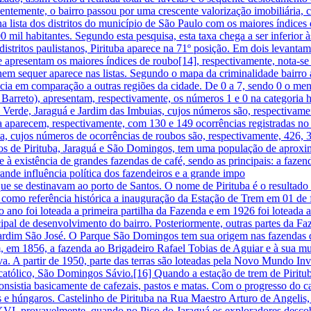
ntemente, o bairro passou por uma crescente valorização imobiliária,
 na lista dos distritos do município de São Paulo com os maiores índic
0 mil habitantes. Segundo esta pesquisa, esta taxa chega a ser inferior
istritos paulistanos, Pirituba aparece na 71º posição. Em dois levant
e apresentam os maiores índices de roubo[14], respectivamente, nota-s
 nem sequer aparece nas listas. Segundo o mapa da criminalidade bairro
cia em comparação a outras regiões da cidade. De 0 a 7, sendo 0 o meno
a Barreto), apresentam, respectivamente, os números 1 e 0 na categoria 
a Verde, Jaraguá e Jardim das Imbuias, cujos números são, respectivame
a aparecem, respectivamente, com 130 e 149 ocorrências registradas no 
cujos números de ocorrências de roubos são, respectivamente, 426, 386
tos de Pirituba, Jaraguá e São Domingos, tem uma população de aproxi
 à existência de grandes fazendas de café, sendo as principais: a faze
nde influência política dos fazendeiros e a grande impo
que se destinavam ao porto de Santos. O nome de Pirituba é o resultado 
em como referência histórica a inauguração da Estação de Trem em 01 de
 ano foi loteada a primeira partilha da Fazenda e em 1926 foi loteada a
cipal de desenvolvimento do bairro. Posteriormente, outras partes da F
 Jardim São José. O Parque São Domingos tem sua origem nas fazendas do
 em 1856, a fazenda ao Brigadeiro Rafael Tobias de Aguiar e à sua mu
 A partir de 1950, parte das terras são loteadas pela Novo Mundo Inv
lico, São Domingos Sávio.[16] Quando a estação de trem de Pirituba 
stia basicamente de cafezais, pastos e matas. Com o progresso do café
eses e húngaros. Castelinho de Pirituba na Rua Maestro Arturo de Angel
VI, provavelmente, quando no Pico do Jaraguá os exploradores descob