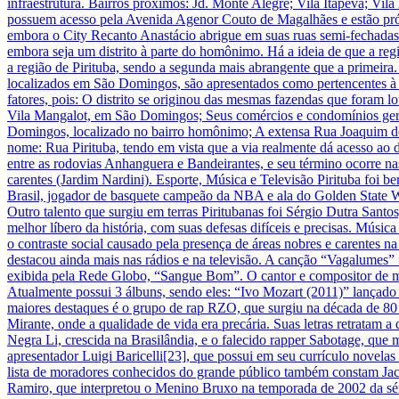
infraestrutura. Bairros próximos: Jd. Monte Alegre; Vila Itapeva; Vil
possuem acesso pela Avenida Agenor Couto de Magalhães e estão próx
embora o City Recanto Anastácio abrigue em suas ruas semi-fechadas
embora seja um distrito à parte do homônimo. Há a ideia de que a regi
a região de Pirituba, sendo a segunda mais abrangente que a primeira.
localizados em São Domingos, são apresentados como pertencentes à regi
fatores, pois: O distrito se originou das mesmas fazendas que foram lo
Vila Mangalot, em São Domingos; Seus comércios e condomínios geralm
Domingos, localizado no bairro homônimo; A extensa Rua Joaquim de 
nome: Rua Pirituba, tendo em vista que a via realmente dá acesso ao d
entre as rodovias Anhanguera e Bandeirantes, e seu término ocorre nas
carentes (Jardim Nardini). Esporte, Música e Televisão Pirituba foi b
Brasil, jogador de basquete campeão da NBA e ala do Golden State Wa
Outro talento que surgiu em terras Piritubanas foi Sérgio Dutra Santo
melhor líbero da história, com suas defesas difíceis e precisas. Músic
o contraste social causado pela presença de áreas nobres e carentes na
destacou ainda mais nas rádios e na televisão. A canção “Vagalumes” 
exibida pela Rede Globo, “Sangue Bom”. O cantor e compositor de m
Atualmente possui 3 álbuns, sendo eles: “Ivo Mozart (2011)” lançad
maiores destaques é o grupo de rap RZO, que surgiu na década de 80 e 
Mirante, onde a qualidade de vida era precária. Suas letras retratam a
Negra Li, crescida na Brasilândia, e o falecido rapper Sabotage, que
apresentador Luigi Baricelli[23], que possui em seu currículo nove
lista de moradores conhecidos do grande público também constam Jack
Ramiro, que interpretou o Menino Bruxo na temporada de 2002 da sér