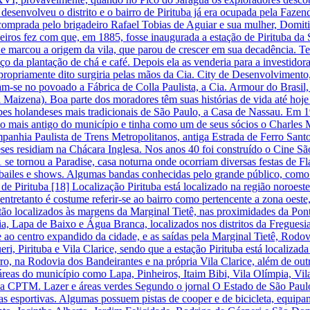
 desenvolveu o distrito e o bairro de Pirituba já era ocupada pela Faz
 comprada pelo brigadeiro Rafael Tobias de Aguiar e sua mulher, Domi
iros fez com que, em 1885, fosse inaugurada a estação de Pirituba da 
 e marcou a origem da vila, que parou de crescer em sua decadência. T
ço da plantação de chá e café. Depois ela as venderia para a investid
ropriamente dito surgiria pelas mãos da Cia. City de Desenvolvimento, 
ram-se no povoado a Fábrica de Colla Paulista, a Cia. Armour do Brasil, a
Maizena). Boa parte dos moradores têm suas histórias de vida até hoje 
s holandeses mais tradicionais de São Paulo, a Casa de Nassau. Em 19
 o mais antigo do município e tinha como um de seus sócios o Charles Mi
mpanhia Paulista de Trens Metropolitanos, antiga Estrada de Ferro Sant
es residiam na Chácara Inglesa. Nos anos 40 foi construído o Cine S
 tornou a Paradise, casa noturna onde ocorriam diversas festas de Fla
 bailes e shows. Algumas bandas conhecidas pelo grande público, como o
 de Pirituba [18] Localização Pirituba está localizado na região noroes
entretanto é costume referir-se ao bairro como pertencente a zona oeste,
 estão localizados às margens da Marginal Tietê, nas proximidades da Po
adia, Lapa de Baixo e Água Branca, localizados nos distritos da Fregues
ente ao centro expandido da cidade, e as saídas pela Marginal Tietê, R
ri, Pirituba e Vila Clarice, sendo que a estação Pirituba está localizada
rro, na Rodovia dos Bandeirantes e na própria Vila Clarice, além de ou
s áreas do município como Lapa, Pinheiros, Itaim Bibi, Vila Olímpia, Vi
 da CPTM. Lazer e áreas verdes Segundo o jornal O Estado de São Paulo[
cas esportivas. Algumas possuem pistas de cooper e de bicicleta, equipam