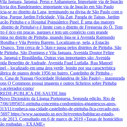
 Vila Jaguara, Jaraguá, Perus e Anhanguera. Importante via de ligação
dovia dos Bandeirantes: importante via de ligação em São Paulo
icia-se no distrito da Lapa, terminando na divisa de São Paulo com o
lesa, Parque Jardim Felicidade, Vila Zatt, Parada de Taipas, Jardim
tação Pirituba e o Hospital Psiquiátrico Pinel. É uma das maiores
istrito de Pirituba) e é limite com o distrito de Freguesia do Ó. Tem
airro é rico em praças, parques e tem um comércio com grande
ermina no distrito de Pirituba, quando liga-se à Avenida Raimundo
 Bonilha e Vila Pereira Barreto. Localizam-se, nela, a Estação
Osasco. Tem cerca de 5,5km e passa pelos distritos de Pirituba, São
 de Pirituba, São Domigos e Vila Jaguara. Avenida Doutor Felipe
uba, Jaraguá e Brasilândia. Outras vias importantes são: Avenida
enida Benedito de Andrade, Avenida Fuad Lutfalla, Rua Manoel
inel – localizado em uma área verde, bonito por sua característica
ábrica de pianos desde 1956 no bairro. Castelinho de Pirituba –
irro. Casa de Nassau (Sociedade Holandesa de São Paulo) – inaugurada
ons O Commons possui imagens e outros ficheiros sobre Pirituba
no-acelerador-como/
AS-NA-REDE-PUBLICA-DE-SAUDE.htm
. Novo Dicionário da Língua Portuguesa. Segunda edição. Rio de
017/06/1895651-pirituba-concentra-condominios-gigantescos-apos-
2013/11/conheca-sua-cidade-castelinho-de-pirituba-fica-cercado-por-
?p=5697 https://www.saopaulo.sp.gov.br/eventos/habitacao-estado-
ro de 2013. Consultado em 6 de março de 2019 «Taxas de homicídios
as são roubadas – EXAME»