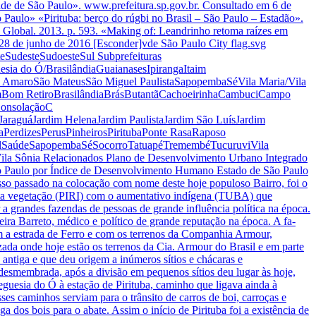
Cidade de São Paulo». www.prefeitura.sp.gov.br. Consultado em 6 de
 Paulo» «Pirituba: berço do rúgbi no Brasil – São Paulo – Estadão».
 Global. 2013. p. 593. «Making of: Leandrinho retoma raízes em
 de junho de 2016 [Esconder]vde São Paulo City flag.svg
teSudesteSudoesteSul Subprefeituras
ia do Ó/BrasilândiaGuaianasesIpirangaItaim
o AmaroSão MateusSão Miguel PaulistaSapopembaSéVila Maria/Vila
lémBom RetiroBrasilândiaBrásButantãCachoeirinhaCambuciCampo
ConsolaçãoC
JaraguáJardim HelenaJardim PaulistaJardim São LuísJardim
erdizesPerusPinheirosPiritubaPonte RasaRaposo
aelSaúdeSapopembaSéSocorroTatuapéTremembéTucuruviVila
ila Sônia Relacionados Plano de Desenvolvimento Urbano Integrado
São Paulo por Índice de Desenvolvimento Humano Estado de São Paulo
osso passado na colocação com nome deste hoje populoso Bairro, foi o
esta vegetação (PIRI) com o aumentativo indígena (TUBA) que
 grandes fazendas de pessoas de grande influên­cia política na época.
ira Barreto, médico e político de grande reputação na época. A fa­
com a estrada de Ferro e com os terrenos da Companhia Armour,
zada onde hoje estão os terrenos da Cia. Armour do Brasil e em parte
s antiga e que deu origem a inúmeros sítios e chácaras e
 desmembrada, após a divisão em pequenos sítios deu lugar às hoje,
guesia do Ó à estação de Pirituba, cami­nho que ligava ainda à
ses caminhos serviam para o trânsito de carros de boi, carroças e
a dos bois para o abate. Assim o início de Pirituba foi a existência de