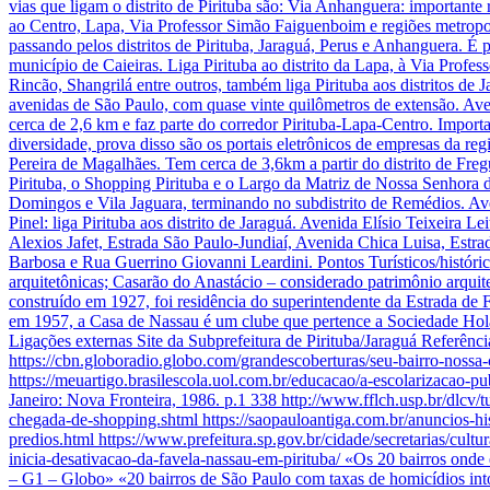
vias que ligam o distrito de Pirituba são: Via Anhanguera: importante
ao Centro, Lapa, Via Professor Simão Faiguenboim e regiões metropol
passando pelos distritos de Pirituba, Jaraguá, Perus e Anhanguera. É
município de Caieiras. Liga Pirituba ao distrito da Lapa, à Via Profe
Rincão, Shangrilá entre outros, também liga Pirituba aos distritos de 
avenidas de São Paulo, com quase vinte quilômetros de extensão. Aveni
cerca de 2,6 km e faz parte do corredor Pirituba-Lapa-Centro. Import
diversidade, prova disso são os portais eletrônicos de empresas da reg
Pereira de Magalhães. Tem cerca de 3,6km a partir do distrito de Fregu
Pirituba, o Shopping Pirituba e o Largo da Matriz de Nossa Senhora d
Domingos e Vila Jaguara, terminando no subdistrito de Remédios. Aven
Pinel: liga Pirituba aos distrito de Jaraguá. Avenida Elísio Teixeira L
Alexios Jafet, Estrada São Paulo-Jundiaí, Avenida Chica Luisa, Est
Barbosa e Rua Guerrino Giovanni Leardini. Pontos Turísticos/históricos
arquitetônicas; Casarão do Anastácio – considerado patrimônio arquite
construído em 1927, foi residência do superintendente da Estrada de
em 1957, a Casa de Nassau é um clube que pertence a Sociedade Hol
Ligações externas Site da Subprefeitura de Pirituba/Jaraguá Referên
https://cbn.globoradio.globo.com/grandescoberturas/seu-ba
https://meuartigo.brasilescola.uol.com.br/educacao/a-escolarizacao
Janeiro: Nova Fronteira, 1986. p.1 338 http://www.fflch.usp.br/dlcv
chegada-de-shopping.shtml https://saopauloantiga.com.br/anuncios-his
predios.html https://www.prefeitura.sp.gov.br/cidade/secretarias/cult
inicia-desativacao-da-favela-nassau-em-pirituba/ «Os 20 bairros o
– G1 – Globo» «20 bairros de São Paulo com taxas de homicídios 