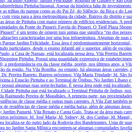
ronto, Jacintho Alberto, Jardim Felicidade, Rodrigo de Gásperi e São D
ubprefeitura Pirituba/Jaraguá. Apesar da histórica falta de investiment
nte as trilhas do parque como as do Pai Zé, do Silêncio, da Bica e do L
om vista para a área metropolitana da cidade. Bairros do distrito e suas c
 das áreas de Pirituba com maior número de edifícios residenciais. A p
ximidades da Ponte do Piqueri: Favela do Piqueri. O Tietê Plaza Shopp
Piqueri” é um termo de origem tupi antiga que significa “rio dos peixes
alizações caracterizadas por uma boa infraestrutura. Algumas de suas ca
 do Parque Jardim Felicidade. Essa área é predominantemente horizontal
udo particulares, desde o ensino infantil até o superior, além de esco
ulo, a Casa de Nassau, está localizada nessa área. Vila Pereira Barreto
 Shopping Pirituba. Possui uma quantidade expressiva de estabeleciment
0, a predominância era da classe média, porém, nos últimos anos, a Vi
zação da região. Na Vila Bonilha, no entanto, há algumas áreas carentes
 Dr. Pereira Barreto. Bairros próximos: Vila Maria Trindade; Jd. São Jo
óxima à Estação Pirituba e ao Terminal de Ônibus. No Jardim Líbano e
 e possui algumas ruas semi-fechadas. É nessa área onde está localizado
 Cidade Pirituba que está localizado o Terminal Pirituba de ônibus, nos
da Raimundo Pereira de Magalhães. A primeira parte, nas proximidades 
 residências de classe média e outras mais carentes. A Vila Zatt també
r de residências de classe média e média baixa, além de algumas áreas
o; Jardim Paquetá, Vila Renato e Canta Galo. Trata-se da área mais car
irros próximos: Jd. José Maria; Jd. Sidney; Jd. dos Cunhas; Jd. Maggi; 
área localiza-se do outro lado da Rodovia dos Bandeirantes. Uma de su
ora no Jardim Santa Mônica encontrem-se algumas comunidades faveliza