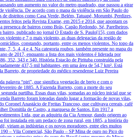
 causando um aumento no valor do metro quadrado, que passou a girar
es de violência. De acordo com o mapa da violência em São Paulo do
 às de distritos como Casa Verde, Belém, Tatuapé, Morumbi, Perdizes,
amentos feitos pela Revista Exame, em 2015 e 2014, que apontam os
e a presença de bairros como Brás, Capão Redondo, Sé, Parelheiros,
 a bairro, publicado no jornal O Estado de S. Paulo[15], com dados
s violento e 7 o mais violento, as duas delegacias da região de
homicídios, constando, portanto, entre os menos violentos. No topo da
nte, 7, 5, 4, 4 e 4. Na categoria roubos, também presente no mapa do
ano de 2017, enquanto a lista dos mais violentos é liderada por
, 352, 343 e 340. História Estação de Pirituba construída pela
madamente 437,5 mil habitantes, em uma área de 54,7 km². Está
nda Barreto, de propriedade do médico resendense Luiz Pereira
da palavra “piri”, que significa vegetação de brejo e com o
 fevereiro de 1885. A Fazenda Barreto, com a morte do seu
 segunda partilha. Essas duas vilas, somadas ao núcleo inicial que se
azenda Barreto foram loteadas dando lugar a formação de novas vilas,
 Coronel Anastácio de Freitas Trancoso, que cultivava cereais, café
lher Domitila de Castro, a marquesa de Santos. Em 1917 a
estimentos Ltda, que as adquiriu da Cia Armour, dando origem ao
foi instalada em um pedaço de zona rural, em 1885, a história do
, viriam as indústrias e os novos moradores, entre eles muitos
is, 190 – Vila Comercial, São Paulo – SP Mina de ouro no Pico do
riram a primeira mina de ouro do Brasil (antes mesmo de Minas