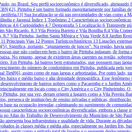
aulo, no Brasil. Seu perfil socioeconômico é diversificado, abrigando f
BN)[2], Pirituba é um bairro formado majoritariamente por famílias de
e a periferia.[3] Sua localização se dá nas proximidades de vias como 
lândia e Jaraguá Índice 1 Topônimo 2 Características socioeconômicas 
ábricas 4.6 Curiosidades 4.7 Demografia 5 Localização 6 Transporte públi
rdim São Ricardo. 8.3 Vila Pereira Barreto e Vila Bonilha 8.4 Vila Come
o. 8.7 Vila Pirituba, Jardim Santa Mônica e Vista Verde 8.8 Jardim Re
 11 Principais Vias 12 Pontos Turísticos/históricos 13 Ligações exter
o”)[5]. Significa, portanto, “ajuntamento de juncos”. Na região, havia 
essoas que não conhecem bem o bairro de Pirituba indagam, de forma eq
baixa. No entanto, apesar de existirem áreas carentes na região, sobretu
itório. Em Pirituba, há bairros bem estruturados, que possuem ruas larg
rescimento do número de condomínios em Pirituba, publicada pelo jorn
 Tietê[6], assim como de ruas largas e arborizadas. Por outro lado, ta
rões baixo e médio baixo e alta densidade demográfica. Esse fenômeno 
 desenvolvimento de bairros nobres como o Pacaembu e o Jardim Améri
a, principalmente em locais como o City América e o City Pinheirinho. 
 Pirituba, por sua vez, deram origem a lugares como a Vila Pereira Bar
cios, presença de instituições de ensino privadas e públicas, distribuiçã
m base na ocupação irregular, culminando no surgimento de comunidade
ossui características socioeconômicas diversificadas, embora a classe mé
a no Atlas do Trabalho de Desenvolvimento do Município de São Paulo
ião apresenta boa infraestrutura e qualidade de vida. Durante as década
oltados às classes média e média alta, especialmente no Jardim Íris, b
izado, assim como a retirada total de favelas e o sequente deslocament