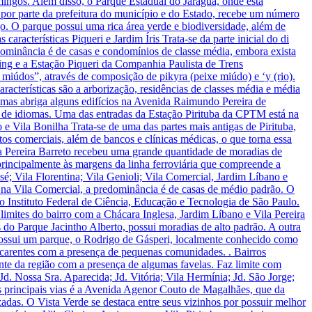
omingos. Além disso, o Parque Estadual do Jaraguá, onde está
o por parte da prefeitura do município e do Estado, recebe um número
ago. O parque possui uma rica área verde e biodiversidade, além de
aracterísticas Piqueri e Jardim Íris Trata-se da parte inicial do di
redominância é de casas e condomínios de classe média, embora exista
ing e a Estação Piqueri da Companhia Paulista de Trens
 miúdos”, através de composição de pikyra (peixe miúdo) e ‘y (rio).
racterísticas são a arborização, residências de classes média e média
, mas abriga alguns edifícios na Avenida Raimundo Pereira de
las de idiomas. Uma das entradas da Estação Pirituba da CPTM está na
 e Vila Bonilha Trata-se de uma das partes mais antigas de Pirituba,
os comerciais, além de bancos e clínicas médicas, o que torna essa
la Pereira Barreto recebeu uma grande quantidade de moradias de
, principalmente às margens da linha ferroviária que compreende a
sé; Vila Florentina; Vila Genioli; Vila Comercial, Jardim Líbano e
 na Vila Comercial, a predominância é de casas de médio padrão. O
 o Instituto Federal de Ciência, Educação e Tecnologia de São Paulo.
 limites do bairro com a Chácara Inglesa, Jardim Líbano e Vila Pereira
do Parque Jacintho Alberto, possui moradias de alto padrão. A outra
m possui um parque, o Rodrigo de Gásperi, localmente conhecido como
 carentes com a presença de pequenas comunidades. . Bairros
ente da região com a presença de algumas favelas. Faz limite com
Jd. Nossa Sra. Aparecida; Jd. Vitória; Vila Hermínia; Jd. São Jorge;
as principais vias é a Avenida Agenor Couto de Magalhães, que da
das. O Vista Verde se destaca entre seus vizinhos por possuir melhor