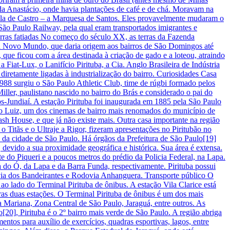
enda Anastácio, onde havia plantações de café e de chá. Moravam na
tila de Castro – a Marquesa de Santos. Eles provavelmente mudaram o
São Paulo Railway, pela qual eram transportados imigrantes e
erras fatiadas No começo do século XX, as terras da Fazenda
ora Novo Mundo, que daria origem aos bairros de São Domingos até
que ficou com a área destinada à criação de gado e a loteou, atraindo
 Fiat-Lux, o Lanifício Pirituba, a Cia. Anglo Brasileira de Indústria
diretamente ligadas à industrialização do bairro. Curiosidades Casa
88 surgiu o São Paulo Athletic Club, time de rúgbi formado pelos
ller, paulistano nascido no bairro do Brás e considerado o pai do
os-Jundiaí. A estação Pirituba foi inaugurada em 1885 pela São Paulo
ão Luiz, um dos cinemas de bairro mais renomados do município de
sh House, e que já não existe mais. Outra casa importante na região
 Titãs e o Ultraje a Rigor, fizeram apresentações no Piritubão no
te da cidade de São Paulo. Há órgãos da Prefeitura de São Paulo[19]
 devido a sua proximidade geográfica e histórica. Sua área é extensa.
nte do Piqueri e a poucos metros do prédio da Policia Federal, na Lapa.
ia do Ó, da Lapa e da Barra Funda, respectivamente. Pirituba possui
odovia dos Bandeirantes e Rodovia Anhanguera. Transporte público O
 ao lado do Terminal Pirituba de ônibus. A estação Vila Clarice está
tras duas estações. O Terminal Pirituba de ônibus é um dos mais
la Mariana, Zona Central de São Paulo, Jaraguá, entre outros. As
20], Pirituba é o 2º bairro mais verde de São Paulo. A região abriga
entos para auxílio de exercícios, quadras esportivas, lagos, entre