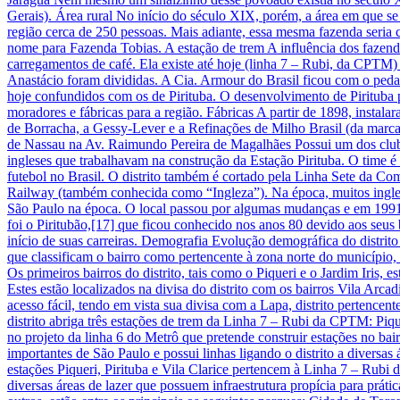
Gerais). Área rural No início do século XIX, porém, a área em que se
região cerca de 250 pessoas. Mais adiante, essa mesma fazenda seria
nome para Fazenda Tobias. A estação de trem A influência dos fazende
carregamentos de café. Ela existe até hoje (linha 7 – Rubi, da CPTM)
Anastácio foram divididas. A Cia. Armour do Brasil ficou com o peda
hoje confundidos com os de Pirituba. O desenvolvimento de Pirituba p
moradores e fábricas para a região. Fábricas A partir de 1898, instala
de Borracha, a Gessy-Lever e a Refinações de Milho Brasil (da marca 
de Nassau na Av. Raimundo Pereira de Magalhães Possui um dos clube
ingleses que trabalhavam na construção da Estação Pirituba. O time é
futebol no Brasil. O distrito também é cortado pela Linha Sete da Co
Railway (também conhecida como “Ingleza”). Na época, muitos ingles
São Paulo na época. O local passou por algumas mudanças e em 1991 se
foi o Piritubão,[17] que ficou conhecido nos anos 80 devido aos seus
início de suas carreiras. Demografia Evolução demográfica do distrito
que classificam o bairro como pertencente à zona norte do município, 
Os primeiros bairros do distrito, tais como o Piqueri e o Jardim Iris,
Estes estão localizados na divisa do distrito com os bairros Vila Arc
acesso fácil, tendo em vista sua divisa com a Lapa, distrito pertenc
distrito abriga três estações de trem da Linha 7 – Rubi da CPTM: Pique
no projeto da linha 6 do Metrô que pretende construir estações no bai
importantes de São Paulo e possui linhas ligando o distrito a diversa
estações Piqueri, Pirituba e Vila Clarice pertencem à Linha 7 – Rubi
diversas áreas de lazer que possuem infraestrutura propícia para práti