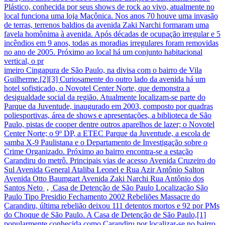
Plástico, conhecida por seus shows de rock ao vivo, atualmente no
local funciona uma loja Maçônica. Nos anos 70 houve uma invasão
de terras, terrenos baldios da avenida Zaki Narchi formaram uma
favela homônima à avenida. Após décadas de ocupação irregular e 5
incêndios em 9 anos, todas as moradias irregulares foram removidas
no ano de 2005. Próximo ao local há um conjunto habitacional
vertical, o pr
imeiro Cingapura de São Paulo, na divisa com o bairro de Vila
Guilherme.[2][3] Curiosamente do outro lado da avenida há um
hotel sofisticado, o Novotel Center Norte, que demonstra a
desigualdade social da região. Atualmente localizam-se parte do
Parque da Juventude, inaugurado em 2003, composto por quadras
poliesportivas, área de shows e apresentações, a biblioteca de São
Paulo, pistas de cooper dentre outros aparelhos de lazer; o Novotel
Center Norte; o 9º DP, a ETEC Parque da Juventude, a escola de
samba X-9 Paulistana e o Departamento de Investigação sobre o
Crime Organizado. Próximo ao bairro encontra-se a estação
Carandiru do metrô. Principais vias de acesso Avenida Cruzeiro do
Sul Avenida General Ataliba Leonel e Rua Azir Antônio Salton
Avenida Otto Baumgart Avenida Zaki Narchi Rua Antônio dos
Santos Neto
,
Casa de Detenção de São Paulo Localização São
Paulo Tipo Presidio Fechamento 2002 Rebeliões Massacre do
Carandiru, última rebelião deixou 111 detentos mortos e 92 por PMs
do Choque de São Paulo. A Casa de Detenção de São Paulo,[1]
popularmente conhecida como Carandiru por localizar-se no bairro