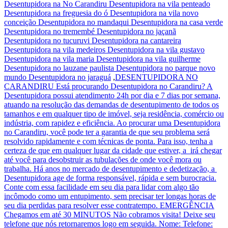
Desentupidora na No Carandiru Desentupidora na vila penteado
Desentupidora na freguesia do ó Desentupidora na vila novo
conceição Desentupidora no mandaqui Desentupidora na casa verde
Desentupidora no tremembé Desentupidora no jaçanã
Desentupidora no tucuruvi Desentupidora na cantareira
Desentupidora na vila medeiros Desentupidora na vila gustavo
Desentupidora na vila maria Desentupidora na vila guilherme
Desentupidora no lauzane paulista Desentupidora no parque novo
mundo Desentupidora no jaraguá
,
DESENTUPIDORA NO
CARANDIRU Está procurando Desentupidora no Carandiru? A
Desentupidora possui atendimento 24h por dia e 7 dias por semana,
atuando na resolução das demandas de desentupimento de todos os
tamanhos e em qualquer tipo de imóvel, seja residência, comércio ou
indústria, com rapidez e eficiência. Ao procurar uma Desentupidora
no Carandiru, você pode ter a garantia de que seu problema será
resolvido rapidamente e com técnicas de ponta. Para isso, tenha a
certeza de que em qualquer lugar da cidade que estiver, a irá chegar
até você para desobstruir as tubulações de onde você mora ou
trabalha. Há anos no mercado de desentupimento e dedetização, a
Desentupidora age de forma responsável, rápida e sem burocracia.
Conte com essa facilidade em seu dia para lidar com algo tão
incômodo como um entupimento, sem precisar ter longas horas de
seu dia perdidas para resolver esse contratempo. EMERGÊNCIA
Chegamos em até 30 MINUTOS Não cobramos visita! Deixe seu
telefone que nós retornaremos logo em seguida. Nome: Telefone: