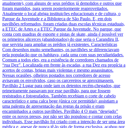
atualmente), com alguns de seus prédios já demolidos e outros que
foram mantidos, para serem posteriormente reaproveitados.
Atualmente o local abriga instituições educacionais e de cultura, o
Parque da Juventude e a Biblioteca de São Paulo. E, em dois
pavilhões reformados, foram criadas duas escolas técnicas estaduais,
a ETEC de Artes e a ETEC Parque da Juventude. No parque, que
conta com quadras de esporte e pistas de skate, ainda é possível ver
os primeiros alicerces (abandonados) do que seria o Carandiru II,
que serviria para ampliar os prédios já existentes. Características
Com desenhos muito semelhantes, os pavilhões se diferenciavam
pela população que os habitava, cada uma com suas peculiaridades.
Comum a todos eles, era a existência de corredores chamados de
“rua Dez”. Localizada em frente às escadas, a rua Dez era propícia a
acertos de contas, brigas mais violentas e mesmo assassinatos.
Nessas ocasiões, olheiros postados nos corredores de acesso
avisavam os envolvidos, caso os carcereiros se aproximassem.
Pavilhão 2 Lugar para onde iam os detentos recém-chegados, que
primeiramente passavam por esse pavilhão, para que fossem
registrados e fotografados. Também recebiam o corte de cabelo
característico e uma calça bege (única cor permitida); assistiam a
uma palestra de apresentação das regras da prisão e eram
encaminhados a outros pavilhões. Pavilhão 4 O mais “desejado”
entre os novos presos, por não ser tão populoso e contar com celas
individuais. Esse pavilhão foi criado com a intenção de ser uma área
médica e, apesar de nunca tê-lo sido de forma exclusiva, acabou por