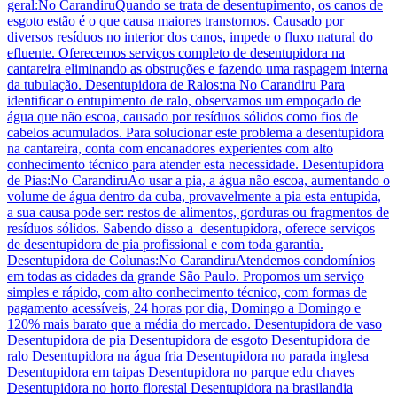
geral:No CarandiruQuando se trata de desentupimento, os canos de
esgoto estão é o que causa maiores transtornos. Causado por
diversos resíduos no interior dos canos, impede o fluxo natural do
efluente. Oferecemos serviços completo de desentupidora na
cantareira eliminando as obstruções e fazendo uma raspagem interna
da tubulação. Desentupidora de Ralos:na No Carandiru Para
identificar o entupimento de ralo, observamos um empoçado de
água que não escoa, causado por resíduos sólidos como fios de
cabelos acumulados. Para solucionar este problema a desentupidora
na cantareira, conta com encanadores experientes com alto
conhecimento técnico para atender esta necessidade. Desentupidora
de Pias:No CarandiruAo usar a pia, a água não escoa, aumentando o
volume de água dentro da cuba, provavelmente a pia esta entupida,
a sua causa pode ser: restos de alimentos, gorduras ou fragmentos de
resíduos sólidos. Sabendo disso a desentupidora, oferece serviços
de desentupidora de pia profissional e com toda garantia.
Desentupidora de Colunas:No CarandiruAtendemos condomínios
em todas as cidades da grande São Paulo. Propomos um serviço
simples e rápido, com alto conhecimento técnico, com formas de
pagamento acessíveis, 24 horas por dia, Domingo a Domingo e
120% mais barato que a média do mercado. Desentupidora de vaso
Desentupidora de pia Desentupidora de esgoto Desentupidora de
ralo Desentupidora na água fria Desentupidora no parada inglesa
Desentupidora em taipas Desentupidora no parque edu chaves
Desentupidora no horto florestal Desentupidora na brasilandia