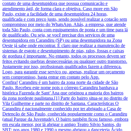
contato de uma desentupidora que possua comunicação e
atendimento ágil, de forma clara e objetiva. Caso more em São
Paulo, existe a facilidade de uma desentupidora 24 horas,
qualificada e com preço justo, sendo possível realizar a cotação sem
compromisso por meio do WhatsApp. Aliás, a empresa, que atende
toda São Paulo, conta com equipamentos de ponta e um time para lá
de qualificado. Ou seja, se você precisar dos serviços de uma
desentupidora em Carandiru (SP) ou uma desentupidora na Zona
Oeste já sabe onde encontrar. É claro que realizar a manutenção de
sistemas de esgoto e desentupimento de pias, ralos, fossas e caixas
de gordura é importante. No entanto, todos os processos devem ser
feitos evitando quebras desnecessárias ou qualquer outro transtorno.
Justamente por isso, profissionais qualificados fazem a diferença.
Logo, para garantir esse serviço ou, apenas, realizar um orçamento
sem compromisso, basta entrar em contato pelo App.
Confira!
Carandiru é um bairro da zona norte da cidade de São
Paulo. Recebeu este nome pois o córrego Carandiru banhava a
histórica Fazenda de Sant’ Ana que originou a maioria dos bairros
da zona nordeste paulistana.[1] Parte do bairro situa-se no distrito de
Vila Guilherme e parte no distrito de Santana. Características O
Carandiru é nacionalmente conhecido por ter abrigado a Casa de
Detenção de São Paulo, conhecida popularmente como o Carandiru
(atual Parque da Juventude). O bairro também ficou famoso, embora
em escala menor, por lá abrigar o antigo Teatro Silvio Santos, do
SBT; nos anos 1980 e 1990 o mesmo abrigou a danceteria Ácido