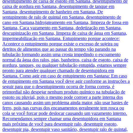
desentupimento de caixa de esgoto em Santana, desentupimento de
caixa de gordura em Santana, desentupimento de tanque em
Santana, desentupimento de banheiro em Santana, De
sentupimento de ralo de quintal em Santana, desentupimento de
cano em Santana,hidrojateamento em Santana, limpeza de fossa em
Santana, Caça vazamento em Santana, dedetização em Santana,
descupinização em Santana, limpeza de caixa de água em Santana,
impermeabilização em Santana. Entupimento porque acontece:
Acontece o entupimento porque existe o excesso de sujeira ou
detritos de alimentos que ao passar do tempo vão parando na
tubulação formando assim uma crosta impedindo o escoamento
normal da água dos ralos, pias, banheiros, caixa de esgoto, caixa de
gordura, tanques, ou qualquer tubulação entupida, estamos sempre
pronto para atender qualquer chamado de desentupidora em
Santana. Como agir em caso de entupimento em Santana: Em caso
de entupimento em Santana você deve agir conforme as instruções a
seguir para que o desentupimento ocorra de forma correta, é
primordial não despejar nenhum produto químico na tubulação de
esgoto ou pluvial, pois o mesmo pode corroer a parte interna dos
canos causando assim um problema ainda maior, não usar hastes de
ferro, pois nas curvas dos encanamentos geralmente tem rosca ou
cola se você forçar pode deslocar causando um vazamento interno.
Recomendamos sempre chamar uma desentupidora em Santana
mais próxima de você para desentupir ralo, desentupir esgoto,
desentupir pia, desentupir vaso sanitário, desentupir ralo de quintal,