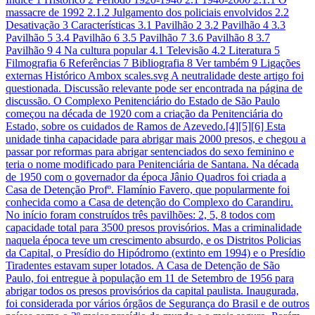
massacre de 1992 2.1.2 Julgamento dos policiais envolvidos 2.2
Desativação 3 Características 3.1 Pavilhão 2 3.2 Pavilhão 4 3.3
Pavilhão 5 3.4 Pavilhão 6 3.5 Pavilhão 7 3.6 Pavilhão 8 3.7
Pavilhão 9 4 Na cultura popular 4.1 Televisão 4.2 Literatura 5
Filmografia 6 Referências 7 Bibliografia 8 Ver também 9 Ligações
externas Histórico Ambox scales.svg A neutralidade deste artigo foi
questionada. Discussão relevante pode ser encontrada na página de
discussão. O Complexo Penitenciário do Estado de São Paulo
começou na década de 1920 com a criação da Penitenciária do
Estado, sobre os cuidados de Ramos de Azevedo.[4][5][6] Esta
unidade tinha capacidade para abrigar mais 2000 presos, e chegou a
passar por reformas para abrigar sentenciados do sexo feminino e
teria o nome modificado para Penitenciária de Santana. Na década
de 1950 com o governador da época Jânio Quadros foi criada a
Casa de Detenção Profº. Flamínio Favero, que popularmente foi
conhecida como a Casa de detenção do Complexo do Carandiru.
No início foram construídos três pavilhões: 2, 5, 8 todos com
capacidade total para 3500 presos provisórios. Mas a criminalidade
naquela época teve um crescimento absurdo, e os Distritos Policias
da Capital, o Presídio do Hipódromo (extinto em 1994) e o Presídio
Tiradentes estavam super lotados. A Casa de Detenção de São
Paulo, foi entregue à população em 11 de Setembro de 1956 para
abrigar todos os presos provisórios da capital paulista. Inaugurada,
foi considerada por vários órgãos de Segurança do Brasil e de outros