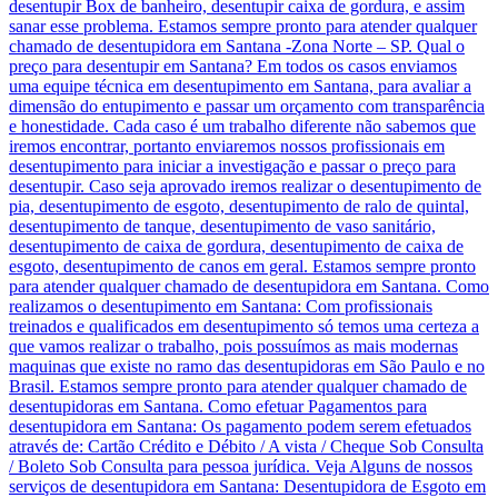
desentupir Box de banheiro, desentupir caixa de gordura, e assim
sanar esse problema. Estamos sempre pronto para atender qualquer
chamado de desentupidora em Santana -Zona Norte – SP. Qual o
preço para desentupir em Santana? Em todos os casos enviamos
uma equipe técnica em desentupimento em Santana, para avaliar a
dimensão do entupimento e passar um orçamento com transparência
e honestidade. Cada caso é um trabalho diferente não sabemos que
iremos encontrar, portanto enviaremos nossos profissionais em
desentupimento para iniciar a investigação e passar o preço para
desentupir. Caso seja aprovado iremos realizar o desentupimento de
pia, desentupimento de esgoto, desentupimento de ralo de quintal,
desentupimento de tanque, desentupimento de vaso sanitário,
desentupimento de caixa de gordura, desentupimento de caixa de
esgoto, desentupimento de canos em geral. Estamos sempre pronto
para atender qualquer chamado de desentupidora em Santana. Como
realizamos o desentupimento em Santana: Com profissionais
treinados e qualificados em desentupimento só temos uma certeza a
que vamos realizar o trabalho, pois possuímos as mais modernas
maquinas que existe no ramo das desentupidoras em São Paulo e no
Brasil. Estamos sempre pronto para atender qualquer chamado de
desentupidoras em Santana. Como efetuar Pagamentos para
desentupidora em Santana: Os pagamento podem serem efetuados
através de: Cartão Crédito e Débito / A vista / Cheque Sob Consulta
/ Boleto Sob Consulta para pessoa jurídica. Veja Alguns de nossos
serviços de desentupidora em Santana: Desentupidora de Esgoto em