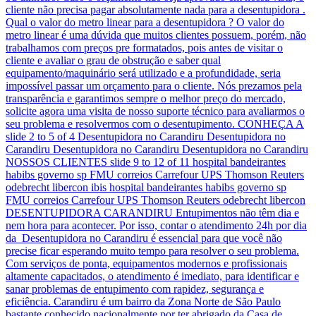
cliente não precisa pagar absolutamente nada para a desentupidora .
Qual o valor do metro linear para a desentupidora ? O valor do
metro linear é uma dúvida que muitos clientes possuem, porém, não
trabalhamos com preços pre formatados, pois antes de visitar o
cliente e avaliar o grau de obstrução e saber qual
equipamento/maquinário será utilizado e a profundidade, seria
impossível passar um orçamento para o cliente. Nós prezamos pela
transparência e garantimos sempre o melhor preço do mercado,
solicite agora uma visita de nosso suporte técnico para avaliarmos o
seu problema e resolvermos com o desentupimento. CONHEÇA A
slide 2 to 5 of 4 Desentupidora no Carandiru Desentupidora no
Carandiru Desentupidora no Carandiru Desentupidora no Carandiru
NOSSOS CLIENTES slide 9 to 12 of 11 hospital bandeirantes
habibs governo sp FMU correios Carrefour UPS Thomson Reuters
odebrecht libercon ibis hospital bandeirantes habibs governo sp
FMU correios Carrefour UPS Thomson Reuters odebrecht libercon
DESENTUPIDORA CARANDIRU Entupimentos não têm dia e
nem hora para acontecer. Por isso, contar o atendimento 24h por dia
da Desentupidora no Carandiru é essencial para que você não
precise ficar esperando muito tempo para resolver o seu problema.
Com serviços de ponta, equipamentos modernos e profissionais
altamente capacitados, o atendimento é imediato, para identificar e
sanar problemas de entupimento com rapidez, segurança e
eficiência. Carandiru é um bairro da Zona Norte de São Paulo
bastante conhecido nacionalmente por ter abrigado da Casa de