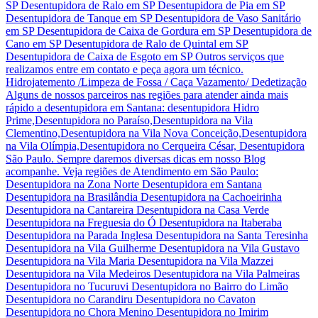
SP Desentupidora de Ralo em SP Desentupidora de Pia em SP
Desentupidora de Tanque em SP Desentupidora de Vaso Sanitário
em SP Desentupidora de Caixa de Gordura em SP Desentupidora de
Cano em SP Desentupidora de Ralo de Quintal em SP
Desentupidora de Caixa de Esgoto em SP Outros serviços que
realizamos entre em contato e peça agora um técnico.
Hidrojatemento /Limpeza de Fossa / Caça Vazamento/ Dedetização
Alguns de nossos parceiros nas regiões para atender ainda mais
rápido a desentupidora em Santana: desentupidora Hidro
Prime,Desentupidora no Paraíso,Desentupidora na Vila
Clementino,Desentupidora na Vila Nova Conceição,Desentupidora
na Vila Olímpia,Desentupidora no Cerqueira César, Desentupidora
São Paulo. Sempre daremos diversas dicas em nosso Blog
acompanhe. Veja regiões de Atendimento em São Paulo:
Desentupidora na Zona Norte Desentupidora em Santana
Desentupidora na Brasilândia Desentupidora na Cachoeirinha
Desentupidora na Cantareira Desentupidora na Casa Verde
Desentupidora na Freguesia do Ó Desentupidora na Itaberaba
Desentupidora na Parada Inglesa Desentupidora na Santa Teresinha
Desentupidora na Vila Guilherme Desentupidora na Vila Gustavo
Desentupidora na Vila Maria Desentupidora na Vila Mazzei
Desentupidora na Vila Medeiros Desentupidora na Vila Palmeiras
Desentupidora no Tucuruvi Desentupidora no Bairro do Limão
Desentupidora no Carandiru Desentupidora no Cavaton
Desentupidora no Chora Menino Desentupidora no Imirim