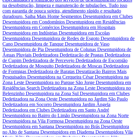
na desobstrução, limpeza e manutenção de tubulações. Tudo isso
com garantia de pouca sujeira, atendimento rápido e resultado
duradouro. Saiba Mais Home Segmentos Desentupidora em Clubes
Desentupidora em Condomínios Desentupidora em Residências
Desentupidora em Comércios Desentupidora em Hospitais
Desentupidora em Indústrias Desentupidora em Escolas
Desentupidora Desentupidora de Redes de Esgoto Desentupidora de
Cano Desentupidora de Tanque Desentupidora de Vaso
Desentupidora de Pia Desentupidora de Colunas Desentupidora de
Águas Pluviais Dedetizadora Dedetização de Pragas Dedetizadora
de Cupim Dedetizadora de Percevejo Dedetizadora de Escorpião
Dedetizadora de Mosquito Dedetizadora de Moscas Dedetizadora
de Formigas Dedetizadora de Baratas Desratização Bairros Mais
Pesquisados Desentupidora na Cerqueira César Desentupidora na
Zona Leste Desentupidora no Parque São Jorge Desentupidora em
Residências Search Dedetizadora na Zona Leste Desentupidora no
Belenzinho Desentupidora na Zona Sul Desentupidora em Clubes
Dedetizadora na Zona Oeste Desentupidora no Jardim São Paulo
Dedetizadora em Socorro Desentupidora Jardim Ângela
Dedetizadora em Clubes Dedetizadora em Santo André
Desentupidora no Bairro do Limão Desentupidora na Zona Norte
Desentupidora na Vila Formosa Desentupidora na Zona Oeste
Desentupidora em Santana Desentupidora no Brás Desentupidora
no Alto de Santana Desentupidora em Diadema Desentupidora Vila