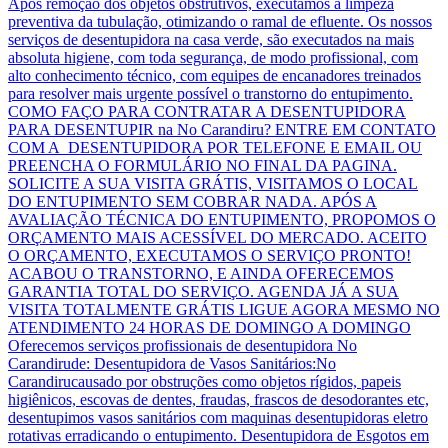
Após remoção dos objetos obstrutivos, executamos a limpeza
preventiva da tubulação, otimizando o ramal de efluente. Os nossos
serviços de desentupidora na casa verde, são executados na mais
absoluta higiene, com toda segurança, de modo profissional, com
alto conhecimento técnico, com equipes de encanadores treinados
para resolver mais urgente possível o transtorno do entupimento.
COMO FAÇO PARA CONTRATAR A DESENTUPIDORA
PARA DESENTUPIR na No Carandiru? ENTRE EM CONTATO
COM A DESENTUPIDORA POR TELEFONE E EMAIL OU
PREENCHA O FORMULÁRIO NO FINAL DA PAGINA.
SOLICITE A SUA VISITA GRÁTIS, VISITAMOS O LOCAL
DO ENTUPIMENTO SEM COBRAR NADA. APÓS A
AVALIAÇÃO TÉCNICA DO ENTUPIMENTO, PROPOMOS O
ORÇAMENTO MAIS ACESSÍVEL DO MERCADO. ACEITO
O ORÇAMENTO, EXECUTAMOS O SERVIÇO PRONTO!
ACABOU O TRANSTORNO, E AINDA OFERECEMOS
GARANTIA TOTAL DO SERVIÇO. AGENDA JÁ A SUA
VISITA TOTALMENTE GRÁTIS LIGUE AGORA MESMO NO
ATENDIMENTO 24 HORAS DE DOMINGO A DOMINGO
Oferecemos serviços profissionais de desentupidora No
Carandirude: Desentupidora de Vasos Sanitários:No
Carandirucausado por obstruções como objetos rígidos, papeis
higiênicos, escovas de dentes, fraudas, frascos de desodorantes etc,
desentupimos vasos sanitários com maquinas desentupidoras eletro
rotativas erradicando o entupimento. Desentupidora de Esgotos em