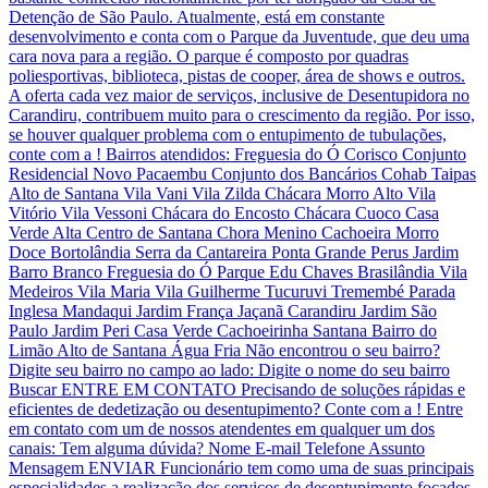
Detenção de São Paulo. Atualmente, está em constante
desenvolvimento e conta com o Parque da Juventude, que deu uma
cara nova para a região. O parque é composto por quadras
poliesportivas, biblioteca, pistas de cooper, área de shows e outros.
A oferta cada vez maior de serviços, inclusive de Desentupidora no
Carandiru, contribuem muito para o crescimento da região. Por isso,
se houver qualquer problema com o entupimento de tubulações,
conte com a ! Bairros atendidos: Freguesia do Ó Corisco Conjunto
Residencial Novo Pacaembu Conjunto dos Bancários Cohab Taipas
Alto de Santana Vila Vani Vila Zilda Chácara Morro Alto Vila
Vitório Vila Vessoni Chácara do Encosto Chácara Cuoco Casa
Verde Alta Centro de Santana Chora Menino Cachoeira Morro
Doce Bortolândia Serra da Cantareira Ponta Grande Perus Jardim
Barro Branco Freguesia do Ó Parque Edu Chaves Brasilândia Vila
Medeiros Vila Maria Vila Guilherme Tucuruvi Tremembé Parada
Inglesa Mandaqui Jardim França Jaçanã Carandiru Jardim São
Paulo Jardim Peri Casa Verde Cachoeirinha Santana Bairro do
Limão Alto de Santana Água Fria Não encontrou o seu bairro?
Digite seu bairro no campo ao lado: Digite o nome do seu bairro
Buscar ENTRE EM CONTATO Precisando de soluções rápidas e
eficientes de dedetização ou desentupimento? Conte com a ! Entre
em contato com um de nossos atendentes em qualquer um dos
canais: Tem alguma dúvida? Nome E-mail Telefone Assunto
Mensagem ENVIAR Funcionário tem como uma de suas principais
especialidades a realização dos serviços de desentupimento focados