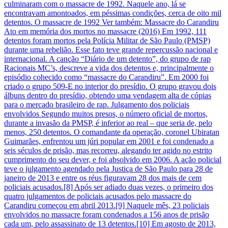
culminaram com o massacre de 1992. Naquele ano, lá se
encontravam amontoados, em péssimas condições, cerca de oito mil
detentos. O massacre de 1992 Ver também: Massacre do Carandiru
Ato em memória dos mortos no massacre (2016) Em 1992, 111
detentos foram mortos pela Polícia Militar de São Paulo (PMSP)
durante uma rebelião. Esse fato teve grande repercussão nacional e
internacional. A canção “Diário de um detento”, do grupo de rap
Racionais MC’s, descreve a vida dos detentos e, principalmente o
episódio cohecido como “massacre do Carandiru”. Em 2000 foi
criado o grupo 509-E no interior do presídio. O grupo gravou dois
álbuns dentro do presídio, obtendo uma vendagem alta de cópias
para o mercado brasileiro de rap. Julgamento dos policiais
envolvidos Segundo muitos presos, o número oficial de mortos,
durante a invasão da PMSP, é inferior ao real – que seria de, pelo
menos, 250 detentos. O comandante da operação, coronel Ubiratan
Guimarães, enfrentou um júri popular em 2001 e foi condenado a
seis séculos de prisão, mas recorreu, alegando ter agido no estrito
cumprimento do seu dever, e foi absolvido em 2006. A ação policial
teve o julgamento agendado pela Justiça de São Paulo para 28 de
janeiro de 2013 e entre os réus figuravam 28 dos mais de cem
policiais acusados.[8] Após ser adiado duas vezes, o primeiro dos
quatro julgamentos de policiais acusados pelo massacre do
Carandiru começou em abril 2013.[9] Naquele mês, 23 policiais
envolvidos no massacre foram condenados a 156 anos de prisão
cada um, pelo assassinato de 13 detentos.[10] Em agosto de 2013,