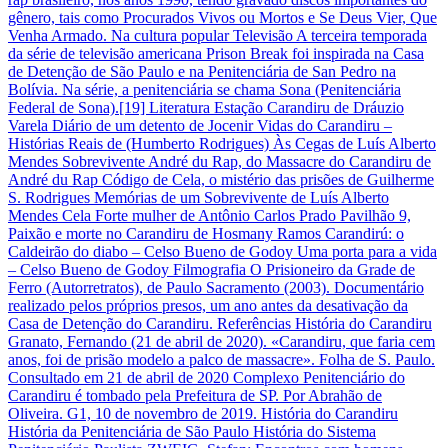
gênero, tais como Procurados Vivos ou Mortos e Se Deus Vier, Que
Venha Armado. Na cultura popular Televisão A terceira temporada
da série de televisão americana Prison Break foi inspirada na Casa
de Detenção de São Paulo e na Penitenciária de San Pedro na
Bolívia. Na série, a penitenciária se chama Sona (Penitenciária
Federal de Sona).[19] Literatura Estação Carandiru de Dráuzio
Varela Diário de um detento de Jocenir Vidas do Carandiru –
Histórias Reais de (Humberto Rodrigues) Às Cegas de Luís Alberto
Mendes Sobrevivente André du Rap, do Massacre do Carandiru de
André du Rap Código de Cela, o mistério das prisões de Guilherme
S. Rodrigues Memórias de um Sobrevivente de Luís Alberto
Mendes Cela Forte mulher de Antônio Carlos Prado Pavilhão 9,
Paixão e morte no Carandiru de Hosmany Ramos Carandirú: o
Caldeirão do diabo – Celso Bueno de Godoy Uma porta para a vida
– Celso Bueno de Godoy Filmografia O Prisioneiro da Grade de
Ferro (Autorretratos), de Paulo Sacramento (2003). Documentário
realizado pelos próprios presos, um ano antes da desativação da
Casa de Detenção do Carandiru. Referências História do Carandiru
Granato, Fernando (21 de abril de 2020). «Carandiru, que faria cem
anos, foi de prisão modelo a palco de massacre». Folha de S. Paulo.
Consultado em 21 de abril de 2020 Complexo Penitenciário do
Carandiru é tombado pela Prefeitura de SP. Por Abrahão de
Oliveira. G1, 10 de novembro de 2019. História do Carandiru
História da Penitenciária de São Paulo História do Sistema