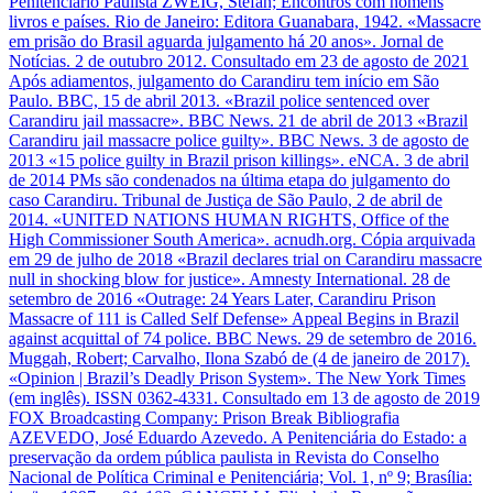
Penitenciário Paulista ZWEIG, Stefan; Encontros com homens
livros e países. Rio de Janeiro: Editora Guanabara, 1942. «Massacre
em prisão do Brasil aguarda julgamento há 20 anos». Jornal de
Notícias. 2 de outubro 2012. Consultado em 23 de agosto de 2021
Após adiamentos, julgamento do Carandiru tem início em São
Paulo. BBC, 15 de abril 2013. «Brazil police sentenced over
Carandiru jail massacre». BBC News. 21 de abril de 2013 «Brazil
Carandiru jail massacre police guilty». BBC News. 3 de agosto de
2013 «15 police guilty in Brazil prison killings». eNCA. 3 de abril
de 2014 PMs são condenados na última etapa do julgamento do
caso Carandiru. Tribunal de Justiça de São Paulo, 2 de abril de
2014. «UNITED NATIONS HUMAN RIGHTS, Office of the
High Commissioner South America». acnudh.org. Cópia arquivada
em 29 de julho de 2018 «Brazil declares trial on Carandiru massacre
null in shocking blow for justice». Amnesty International. 28 de
setembro de 2016 «Outrage: 24 Years Later, Carandiru Prison
Massacre of 111 is Called Self Defense» Appeal Begins in Brazil
against acquittal of 74 police. BBC News. 29 de setembro de 2016.
Muggah, Robert; Carvalho, Ilona Szabó de (4 de janeiro de 2017).
«Opinion | Brazil’s Deadly Prison System». The New York Times
(em inglês). ISSN 0362-4331. Consultado em 13 de agosto de 2019
FOX Broadcasting Company: Prison Break Bibliografia
AZEVEDO, José Eduardo Azevedo. A Penitenciária do Estado: a
preservação da ordem pública paulista in Revista do Conselho
Nacional de Política Criminal e Penitenciária; Vol. 1, nº 9; Brasília: