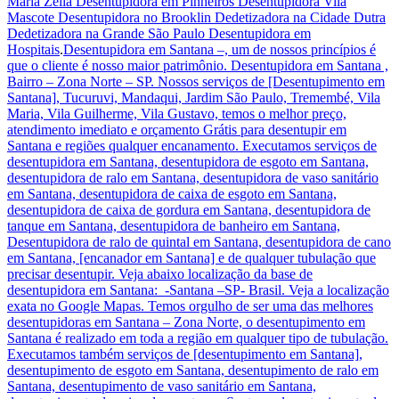
Maria Zélia Desentupidora em Pinheiros Desentupidora Vila
Mascote Desentupidora no Brooklin Dedetizadora na Cidade Dutra
Dedetizadora na Grande São Paulo Desentupidora em
Hospitais
.
Desentupidora em Santana –, um de nossos princípios é
que o cliente é nosso maior patrimônio. Desentupidora em Santana ,
Bairro – Zona Norte – SP. Nossos serviços de [Desentupimento em
Santana], Tucuruvi, Mandaqui, Jardim São Paulo, Tremembé, Vila
Maria, Vila Guilherme, Vila Gustavo, temos o melhor preço,
atendimento imediato e orçamento Grátis para desentupir em
Santana e regiões qualquer encanamento. Executamos serviços de
desentupidora em Santana, desentupidora de esgoto em Santana,
desentupidora de ralo em Santana, desentupidora de vaso sanitário
em Santana, desentupidora de caixa de esgoto em Santana,
desentupidora de caixa de gordura em Santana, desentupidora de
tanque em Santana, desentupidora de banheiro em Santana,
Desentupidora de ralo de quintal em Santana, desentupidora de cano
em Santana, [encanador em Santana] e de qualquer tubulação que
precisar desentupir. Veja abaixo localização da base de
desentupidora em Santana: -Santana –SP- Brasil. Veja a localização
exata no Google Mapas. Temos orgulho de ser uma das melhores
desentupidoras em Santana – Zona Norte, o desentupimento em
Santana é realizado em toda a região em qualquer tipo de tubulação.
Executamos também serviços de [desentupimento em Santana],
desentupimento de esgoto em Santana, desentupimento de ralo em
Santana, desentupimento de vaso sanitário em Santana,