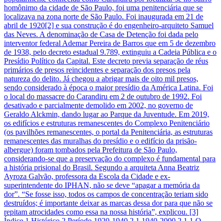
homônimo da cidade de São Paulo, foi uma penitenciária que se
localizava na zona norte de São Paulo. Foi inaugurada em 21 de
abril de 1920[2] e sua construção é do engenheiro-arquiteto Samuel
das Neves. A denominação de Casa de Detenção foi dada pelo
interventor federal Ademar Pereira de Barros que em 5 de dezembro
de 1938, pelo decreto estadual 9.789, extinguiu a Cadeia Pública e o
Presídio Político da Capital. Este decreto previa separação de réus
primários de presos reincidentes e separação dos presos pela
natureza do delito. Já chegou a abrigar mais de oito mil presos,
sendo considerado à época o maior presídio da América Latina. Foi
o local do massacre do Carandiru em 2 de outubro de 1992. Foi
desativado e parcialmente demolido em 2002, no governo de
Geraldo Alckmin, dando lugar ao Parque da Juventude. Em 2019,
os edifícios e estruturas remanescentes do Complexo Penitenciário
(os pavilhões remanescentes, o portal da Penitenciária, as estruturas
remanescentes das muralhas do presídio e o edifício da prisão-
albergue) foram tombados pela Prefeitura de São Paulo,
considerando-se que a preservação do complexo é fundamental para
a história prisional do Brasil. Segundo a arquiteta Anna Beatriz
Ayroza Galvão, professora da Escola da Cidade e ex-
superintendente do IPHAN, não se deve “apagar a memória da
dor”. “Se fosse isso, todos os campos de concentração teriam sido
destruídos; é importante deixar as marcas dessa dor para que não se
repitam atrocidades como essa na nossa história”, explicou. [3]
Índice 1 Histórico 2 Período 1920-1940 2.1 1940-2000 2.1.1 O