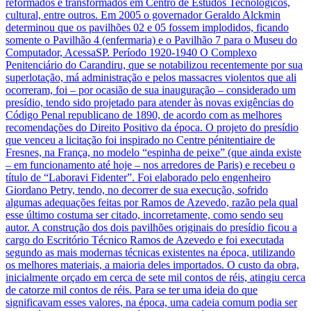
reformados e transformados em Centro de Estudos Tecnológicos,
cultural, entre outros. Em 2005 o governador Geraldo Alckmin
determinou que os pavilhões 02 e 05 fossem implodidos, ficando
somente o Pavilhão 4 (enfermaria) e o Pavilhão 7 para o Museu do
Computador, AcessaSP. Período 1920-1940 O Complexo
Penitenciário do Carandiru, que se notabilizou recentemente por sua
superlotação, má administração e pelos massacres violentos que ali
ocorreram, foi – por ocasião de sua inauguração – considerado um
presídio, tendo sido projetado para atender às novas exigências do
Código Penal republicano de 1890, de acordo com as melhores
recomendações do Direito Positivo da época. O projeto do presídio
que venceu a licitação foi inspirado no Centre pénitentiaire de
Fresnes, na França, no modelo “espinha de peixe” (que ainda existe
– em funcionamento até hoje – nos arredores de Paris) e recebeu o
título de “Laboravi Fidenter”. Foi elaborado pelo engenheiro
Giordano Petry, tendo, no decorrer de sua execução, sofrido
algumas adequações feitas por Ramos de Azevedo, razão pela qual
esse último costuma ser citado, incorretamente, como sendo seu
autor. A construção dos dois pavilhões originais do presídio ficou a
cargo do Escritório Técnico Ramos de Azevedo e foi executada
segundo as mais modernas técnicas existentes na época, utilizando
os melhores materiais, a maioria deles importados. O custo da obra,
inicialmente orçado em cerca de sete mil contos de réis, atingiu cerca
de catorze mil contos de réis. Para se ter uma ideia do que
significavam esses valores, na época, uma cadeia comum podia ser