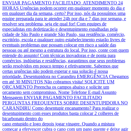
ENVIAR PAGAMENTO FACILITADO ATENDIMENTO 24
HORAS Urgências podem ocorrer em qualquer momento do dia e
em qualquer dia da semana, certo? Por isso, nós da possuímos uma
equipe preparada para te atender 24h por dia e 7 dias por semana, e
resolver seu problema, seja ele qual for! Com equipes de
especialistas em dedetização e desentupimento espalhadas pela
cidade de São Paulo e grande São Paulo, sua residência, comércio,
escritório, escola e qualquer outro estabelecimento estarão livres de
eventuais problemas que possam colocar em risco a saúde das
pessoas ou até mesmo a estrutura do local. Por isso, conte com quem
entende do assunto! Com técnicas inovadoras e de ponta para
comércios, indústrias e residências, garantimos que seus problemas
serão resolvidos em pouco tempo e efetivamente. Sabemos que
certas urgências não podem esperar e sua solução é nossa
prioridade. Desentupidora no Carandiru EMERGÊNCIA Chegamos
em até 30 MINUTOS Não cobramos visita! SOLICITE UM
ORÇAMENTO Preencha os campos abaixo e solicite um
orçamento sem compromisso. Nome Telefone E-mail Assunto
Mensagem ENVIAR PAGAMENTO FACILITADO
PERGUNTAS FREQUENTES SOBRE DESENTUPIDORA NO
CARANDIRU Como desentupir encanamento? Para realizar o
desentupimento com esses produtos basta colocar 2 colheres de
bicarbonato dentro do
cano entupido e logo depois jogar vinagre. Quando a mistura
começar a efervescer cubra o cano com um pano quente e deixe agir