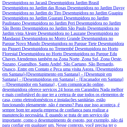
Desentupidora no Jaçanã Desentupidora Jardim Brasil
Desentupidora no Jardim das Rosas Desentupidora no Jardim Daysy
Desentupidora no Jardim do Tiro Desentupidora no Jardim Guapira
Desentupidora no Jardim Guarani Desentupidora no Jardim
Paulistano Desentupidora no Jardim Peri Desentupidora no Jardim
São Bento Desentupidora no Jardim São Paulo Desentupidora no
Jardim vista Alegre Desentupidora no Lauzane Desentupidora no
Mandaqui Desentupidora no Morro Grande Desentupidora no
Parque Novo Mundo Desentupidora no Parque Tiete Desentupidora
no Piqueri Desentupidora no Tremembé Desentupidora no Horto
Florestal Desentupidora no Horto Desentupidora no Parque Edu
Chaves Atendemos também na Zona Norte, Zona Sul, Zona Oeste,
Suzano, Guarulhos, Santo André, São Caetano, São Bernardo,
Osasco, Entre em Contato e Peça uma visita Agora. [Desentupidora
em Santana]-[Desentupimento em Santana] – [Desentupir em
Santana] – [Desentupidoras em Santana] – [Encanador em Santana]
– [Desentupidor em Santana]
,
Com comunicação online,
desentupidora oferece serviços 24 horas em Carandiru Nada melhor
e mais confortável do que ter a certeza de que todos os elementos de
casa, como eletrodomésticos e instalações sanitárias, estão
funcionando plenamente, não é mesmo? Para que isso aconteça, é
sempre bom ter aquela empresa de confiança para realizar a
manutenção necessária. E quando se trata de um serviço tão
importante, como o desentupimento de esgoto, por exemplo, não dá
para confiar em qualquer um. Nesse contexto, você precisa ter o