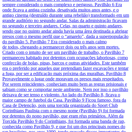
sempre considerado o mais complexo e perigoso. Pavilhão 6 Era
onde ficava a antiga cozinha, desativada muitos anos antes, e o
antigo cinema (destruído durante uma rebelião) transformado em um
grande auditório no segundo andar. Salas da administração ficavam
no segundo e terceiro andares. Celas, no quarto e quinto andares,
sendo que no quinto andar ainda havia uma área destinada a abrigar
presos com o mesmo perfil que o “amarelo”, dada a superpopulação
do pavilhão 5. Pavilhão 7 Era considerado o mais calmo
de todos, chegando a permanecer dois ou três anos sem mortes.
Criado com o intuito de ser um pavilhão de trabalho, o Pavilhão 7
permaneceu habitado por detentos com ocupações laboriosas, como
confecção de bolas, pipas, barcos e outras atividades. Este também
era o preferido por aqueles que pretendiam fazer escavações e tentar
a fuga, por ser a edificação mais próxima das muralhas. Pavilhão 8
Provavelmente o lugar onde moravam os presos mais respeitados.
Por serem reincidentes, conheciam muito bem as regras prisionais e
sabiam como se comportar neste ambiente. Nem por isso o pavilhão
deixava de ser tenso e violento. Ao lado do Pavilhão 8, ficava o
maior campo de futebol da Casa. Pavilhão 9 Ficou famoso, fora da
Casa de Detenção, pois uma torcida organizada do Sport Club
Corinthians Paulista com o mesmo nome (Pavilhão 9) foi formada
por detentos do nono pavilhão, que eram réus primários. Além da
Torcida Pavilhão 9 do Corinthians, foi formada uma banda de rap,
conhecida como Pavilhão 9, e que foi um dos principais nomes do
rap brasileiro, nos anos 1990, tendo gravado discos importantes do