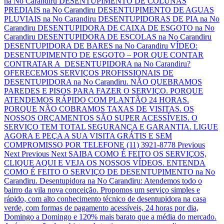
na No Carandiru DESENTUPIMENTO DE COLUNAS
PREDIAIS na No Carandiru DESENTUPIMENTO DE AGUAS
PLUVIAIS na No Carandiru DESENTUPIDORAS DE PIA na No
Carandiru DESENTUPIDORA DE CAIXA DE ESGOTO na No
Carandiru DESENTUPIDORA DE ESCOLAS na No Carandiru
DESENTUPIDORA DE BARES na No Carandiru VÍDEO:
DESENTUPIMENTO DE ESGOTO – POR QUE CONTAR
CONTRATAR A DESENTUPIDORA na No Carandiru?
OFERECEMOS SERVIÇOS PROFISSIONAIS DE
DESENTUPIDORA na No Carandiru. NÃO QUEBRAMOS
PAREDES E PISOS PARA FAZER O SERVIÇO. PORQUE
ATENDEMOS RÁPIDO COM PLANTÃO 24 HORAS.
PORQUE NÃO COBRAMOS TAXAS DE VISITAS. OS
NOSSOS ORÇAMENTOS SÃO SUPER ACESSÍVEIS. O
SERVIÇO TEM TOTAL SEGURANÇA E GARANTIA. LIGUE
AGORA E PEÇA A SUA VISITA GRÁTIS E SEM
COMPROMISSO POR TELEFONE (11) 3921-8778 Previous
Next Previous Next SAIBA COMO É FEITO OS SERVIÇOS,
CLIQUE AQUI E VEJA OS NOSSOS VÍDEOS. ENTENDA
COMO É FEITO O SERVIÇO DE DESENTUPIMENTO na No
Carandiru. Desentupidora na No Carandiru: Atendemos todo o
bairro da vila nova conceição. Propomos um serviço simples e
rápido, com alto conhecimento técnico de desentupidora na casa
verde, com formas de pagamento acessíveis, 24 horas por dia,
Domingo a Domingo e 120% mais barato que a média do mercado.