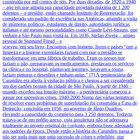
construída por mil contos de réis. Por duas décadas, de 1920 a 1940
– ano em que atingiu sua capacidade projetada máxima de 1 200
detentos – o presídio, então chamado Instituto de Regeneração, foi
considerado um padrão de excelência nas Américas, atraindo a visita
de inúmeros políticos, estudantes de direito, autoridades jurídicas
italianas e até mesmo personalidades como Claude Lévi-Strauss, que
vinham a São Paulo para visitá-la. Em 1936, Stefan Zweig – amigo
pessoal de Sigmund Freud – e
screveu, em seu livro, Encontros com homens, livros e países “que a
limpeza e a higiene exemplares faziam com que o presídio se
transformasse em uma fábrica de trabalho. Eram os presos que
faziam o pão, preparavam os medicamentos, prestavam os serviços
na clínica e no hospital, plantavam legumes, lavavam a roupa,
faziam pinturas e desenhos e tinham aulas.” [7] A penitenciária do
Carandiru era aberta à visitação pública e chegou a ser considerada
um dos cartões postais da cidade de São Paulo. A partir de 1940 –
quando excedeu sua lotação máxima – a penitenciária começou a
passar por sucessivas crises. 1940-2000 Numa das várias tentativas
de resolver esses problemas de superlotação foi construída a Casa de
Detenção, concluída em 1956, no governo de Jânio Quadros,
elevando a capacidade do complexo para 3 250 detentos. Todavia,
tratava-se de um prédio anexo, cuja arquitetura não se adequava
totalmente ao projeto original do conjunto, embora fosse adequado
aos padrões da época. Desde então a história do Carandiru passa a
não ser nada mais que uma sucessão de crises e rebeliões, que