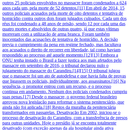
outros 25 policiais envolvidos no massacre foram condenados a 624
anos cada um, pela morte de 52 detentos.[11] Em abril de 2014, 15
outros policiais acusados pela morte de oito detentos e tentativa de
homicídio contra outros dois foram julgados culpados. Cada um dos
réus foi condenado a 48 anos de prisão, sendo 12 por cada uma das
quatro mortes e absolvidos de outras quatro, já que estas vítimas
morreram com a utilização de arma branca. Foram também
inocentados das acusações de tentativa de homicídio. A decisão
previa o cumprimento da pena em regime fechado, mas facultava
aos acusados o direito de recorrer em liberdade, tal como haviam
respondido ao processo até aquele momento.[12][13] Embora a
ONU tenha instado o Brasil a fazer justiça aos mais afetados pelo
massacre em setembro de 2016, o tribunal declarou nulo o
julgamento do massacre do Carandiru.[14][15] O tribunal julgou
que o massacre foi um ato de autodefesa e que havia falta de provas
que ligassem os policiais, individualmente, aos assassinatos.[16] Na
sequência, o promotor entrou com um recurso, e o processo
continua em andamento. Nenhum dos policiais condenados cumpriu
suas penas.[17] Desde o massacre, o governo federal brasileiro
aprovou nova legislação para reformar o sistema penitenciário, que
ainda não foi aplicada.[18] Restos da muralha da penitenciária
transformados em passarelas. Desativação Em 2002, iniciou-se o
processo de desativação do Carandiru, com a transferência de presos
para outras unidades. Hoje o presídio já se encontra totalmente
desativado (com exceção apenas da ala hospitalar ainda ativa