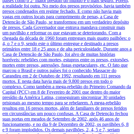
países como o 2º maior presídio do mundo e o mais seguro. Porém,
a realidade foi outra. No meio dos presos provisórios, havia também
presos condenados em regime fechado. E como não havia mais
vagas em outros locais para cumprimento de penas, a Casa de
Detenção de São Paulo, se transformou em um verdadeiro depósito
de presos. Cada Governador que entrava mandava construir mais
um pavilhão e reformar os que estavam se deteriorando. Com a
chegada da década de 1960 foram entregues mais quatro pailhões: o
4, o 7 e o 9, sendo este o último entregue e destinado a presos
primários entre 18 e 25 anos e de alta periculosidade. Durante anos a
Casa de Detenção de São Paulo, foi alvo de muitas histórias
horríveis: rebeliões com mortes, estupros entre os presos, extorsões,
mortes entre presos, agressões, fugas espetaculares, etc. O fato que
marcou o Brasil e outros países foi o conhecido Massacre do
Carandiru em 2 de Outubro de 1992, resultando em 111 presos
mortos. E nesta data havia mais de 9.800 presos em todo o
complexo. Como também a mega-rebelião do Primeiro Comando da
Capital (PCC) em 8 de Fevereiro de 2001 que dentro do maior
presídio da América Latina, conseguiram sincronizar 30 unidades
prisionais ao mesmo tempo para se rebelarem. A mega-rebelião
resultou em 16 presos mortos, além de familiares de presos feridos
em circunstâncias um pouco confusas. A Casa de Detenção fechou
suas portas em meados de Setembro de 2002, após 46 anos de
funcionamento, e no dia 9 de Dezembro de 2002, os pavilhões 6, 8
e 9 foram implodidos. Os demais pavilhões, 2, 4, 5 e 7, seriam