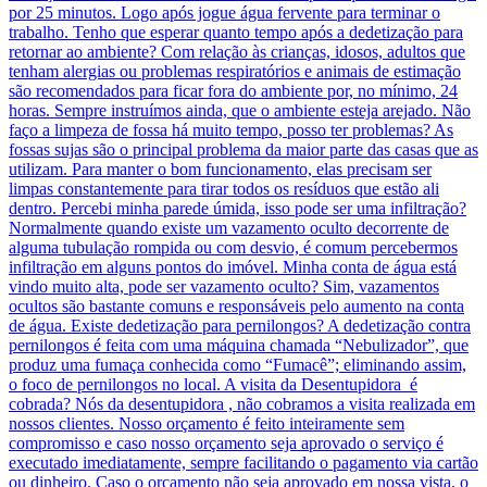
por 25 minutos. Logo após jogue água fervente para terminar o
trabalho. Tenho que esperar quanto tempo após a dedetização para
retornar ao ambiente? Com relação às crianças, idosos, adultos que
tenham alergias ou problemas respiratórios e animais de estimação
são recomendados para ficar fora do ambiente por, no mínimo, 24
horas. Sempre instruímos ainda, que o ambiente esteja arejado. Não
faço a limpeza de fossa há muito tempo, posso ter problemas? As
fossas sujas são o principal problema da maior parte das casas que as
utilizam. Para manter o bom funcionamento, elas precisam ser
limpas constantemente para tirar todos os resíduos que estão ali
dentro. Percebi minha parede úmida, isso pode ser uma infiltração?
Normalmente quando existe um vazamento oculto decorrente de
alguma tubulação rompida ou com desvio, é comum percebermos
infiltração em alguns pontos do imóvel. Minha conta de água está
vindo muito alta, pode ser vazamento oculto? Sim, vazamentos
ocultos são bastante comuns e responsáveis pelo aumento na conta
de água. Existe dedetização para pernilongos? A dedetização contra
pernilongos é feita com uma máquina chamada “Nebulizador”, que
produz uma fumaça conhecida como “Fumacê”; eliminando assim,
o foco de pernilongos no local. A visita da Desentupidora é
cobrada? Nós da desentupidora , não cobramos a visita realizada em
nossos clientes. Nosso orçamento é feito inteiramente sem
compromisso e caso nosso orçamento seja aprovado o serviço é
executado imediatamente, sempre facilitando o pagamento via cartão
ou dinheiro. Caso o orçamento não seja aprovado em nossa vista, o