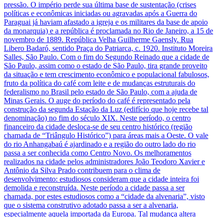
pressão. O império perde sua última base de sustentação (crises
políticas e econômicas iniciadas ou agravadas após a Guerra do
Paraguai já haviam afastado a igreja e os militares da base de apoio
da monarquia) e a república é proclamada no Rio de Janeiro, a 15 de
novembro de 1889. República Velha Guilherme Gaensly. Rua
Libero Badaró, sentido Praça do Patriarca, c. 1920. Instituto Moreira
Salles, São Paulo. Com o fim do Segundo Reinado que a cidade de
São Paulo, assim como o estado de São Paulo, tira grande proveito
da situação e tem crescimento econômico e populacional fabulosos,
fruto da política do café com leite e de mudanças estruturais do
federalismo no Brasil pelo estado de São Paulo, com a ajuda de
Minas Gerais. O auge do período do café é representado pela
construção da segunda Estação da Luz (edifício que hoje recebe tal
denominação) no fim do século XIX. Neste período, o centro
financeiro da cidade desloca-se de seu centro histórico (região
chamada de “Triângulo Histórico”) para áreas mais a Oeste. O vale
do rio Anhangabaú é ajardinado e a região do outro lado do rio
passa a ser conhecida como Centro Novo. Os melhoramentos
realizados na cidade pelos administradores João Teodoro Xavier e
Antônio da Silva Prado contribuem para o clima de
desenvolvimento: estudiosos consideram que a cidade inteira foi
demolida e reconstruída. Neste período a cidade passa a ser
chamada, por estes estudiosos como a “cidade da alvenaria”, visto
que o sistema construtivo adotado passa a ser a alvenaria,
especialmente aquela importada da Europa. Tal mudança altera