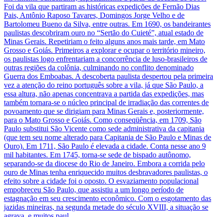
Foi da vila que partiram as históricas expedições de Fernão Dias
Pais, Antônio Raposo Tavares, Domingos Jorge Velho e de
Bartolomeu Bueno da Silva, entre outras. Em 1690, os bandeirantes
paulistas descobriram ouro no “Sertão do Cuieté”, atual estado de
Minas Gerais. Repetiriam o feito alguns anos mais tarde, em Mato
Grosso e Goiás. Primeiros a explorar e ocupar o território mineiro,
os paulistas logo enfrentariam a concorrência de luso-brasileiros de
outras regiões da colônia, culminando no conflito denominado
Guerra dos Emboabas. A descoberta paulista despertou pela primeira
vez a atenção do reino português sobre a vila, já que São Paulo, a
essa altura, não apenas concentrava a partida das expedições, mas
também tornara-se o núcleo principal de irradiação das correntes de
povoamento que se dirigiam para Minas Gerais e, posteriormente,
para o Mato Grosso e Goiás. Como conseqüência, em 1709, São
Paulo substitui São Vicente como sede administrativa da capitania
(que tem seu nome alterado para Capitania de São Paulo e Minas de
Ouro). Em 1711, São Paulo é elevada a cidade. Conta nesse ano 9
mil habitantes. Em 1745, torna-se sede de bispado autônomo,
separando-se da diocese do Rio de Janeiro. Embora a corrida pelo
ouro de Minas tenha enriquecido muitos desbravadores paulistas, o
efeito sobre a cidade foi o oposto. O esvaziamento populacional
empobreceu São Paulo, que assistiu a um longo período de
estagnação em seu crescimento econômico. Com o esgotamento das
jazidas mineiras, na segunda metade do século XVIII, a situação se
agrava, e muitos paul