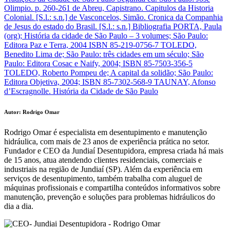
Olimpio. p. 260-261 de Abreu, Capistrano. Capitulos da Historia
Colonial. [S.l.: s.n.] de Vasconcelos, Simão. Cronica da Companhia
de Jesus do estado do Brasil. [S.l.: s.n.] Bibliografia PORTA, Paula
(org); História da cidade de São Paulo – 3 volumes; São Paulo:
Editora Paz e Terra, 2004 ISBN 85-219-0756-7 TOLEDO,
Benedito Lima de; São Paulo: três cidades em um século; São
Paulo: Editora Cosac e Naify, 2004; ISBN 85-7503-356-5
TOLEDO, Roberto Pompeu de; A capital da solidão; São Paulo:
Editora Objetiva, 2004; ISBN 85-7302-568-9 TAUNAY, Afonso
d’Escragnolle. História da Cidade de São Paulo
Autor: Rodrigo Omar
Rodrigo Omar é especialista em desentupimento e manutenção
hidráulica, com mais de 23 anos de experiência prática no setor.
Fundador e CEO da Jundiaí Desentupidora, empresa criada há mais
de 15 anos, atua atendendo clientes residenciais, comerciais e
industriais na região de Jundiaí (SP). Além da experiência em
serviços de desentupimento, também trabalha com aluguel de
máquinas profissionais e compartilha conteúdos informativos sobre
manutenção, prevenção e soluções para problemas hidráulicos do
dia a dia.