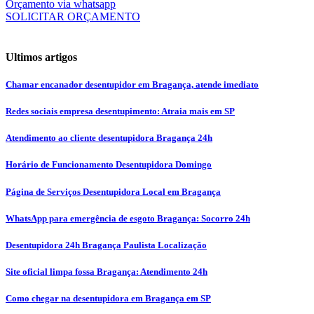
Orçamento via whatsapp
SOLICITAR ORÇAMENTO
Ultimos artigos
Chamar encanador desentupidor em Bragança, atende imediato
Redes sociais empresa desentupimento: Atraia mais em SP
Atendimento ao cliente desentupidora Bragança 24h
Horário de Funcionamento Desentupidora Domingo
Página de Serviços Desentupidora Local em Bragança
WhatsApp para emergência de esgoto Bragança: Socorro 24h
Desentupidora 24h Bragança Paulista Localização
Site oficial limpa fossa Bragança: Atendimento 24h
Como chegar na desentupidora em Bragança em SP