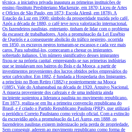
técnica, a iniciativa privada inaugura as primeiras instituições de
ensino (Instituto Presbiteriano Mackenzie, em 1870; Liceu de Artes
e Ofícios de São Paulo, em 1873; Escola Alemã, em 1878). A
Estação da Luz em 1900: símbolo da prosperidade trazida pelo café.
Após a década de 1880, o café teve nova valorização internacional.
Os fazendeiros paulistas, entretanto, tinham de lidar com o problema
da escassez de trabalhadores. Após a promulgação da Lei Eusébio
de Queirós e a consequente abolição do tráfico negreiro, ocorrida
em 1850, os escravos negros tornaram-se escassos e cada vez mais
caros. Para substituí-los, começaram a chegar os imigrantes,
sobretudo italianos. Um número significativo desses imigrantes
fixou-se na própria capital, empregando-se nas primeiras indústrias
que se instalavam nos bairros do Brás e da Mooca, a partir de
investimentos provenientes dos lucros obtidos pelos empresários do
setor cafeicultor. Em 1882, é fundada a Hospedaria dos Imigrantes,
a princípio no Bom Retiro (1882) e posteriormente na Mooca
(1885). Vale do Anhangabaú na década de 1920. Arquivo Nacional.
A riqueza proveniente dos cafezais e de uma indústria ainda
incipiente sustentou a liderança paulista no movimento republicano.
Em 1873, realiza-se em Itu a primeira convenção republicana do
Brasil, e é criado o Partido Republicano Paulista (PRP), que utilizará
o periódico Correio Paulistano como veículo oficial. Com a extinção
da escravidão após a promulgação da Lei Áurea, em 1888, os
fazendeiros paulistas exigem indenização pela perda de propriedade.
Sem conseguir, aderem ao movimento republicano como forma de