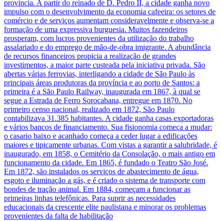
província. A partir do reinado de D. Pedro II, a cidade ganha novo
impulso com o desenvolvimento da economia cafeeira: os setores de
comércio e de serviços aumentam consideravelmente e observa-se a
formação de uma expressiva burguesia. Muitos fazendeiros
prosperam, com lucros provenientes da utilização do trabalho
assalariado e do emprego de mão-de-obra imigrante. A abundância
de recursos financeiros propicia a realização de grandes
investimentos, a maior parte custeada pela iniciativa privada. São
abertas várias ferrovias, interligando a cidade de São Paulo às
principais áreas produtoras da província e ao porto de Santos: a
primeira é a São Paulo Railway, inaugurada em 1867, à qual se
segue a Estrada de Ferro Sorocabana, entregue em 1870. No
primeiro censo nacional, realizado em 1872, São Paulo
contabilizava 31.385 habitantes. A cidade ganha casas exportadoras
e vários bancos de financiamento. Sua fisionomia começa a mudar:
o casario baixo e acanhado começa a ceder lugar a edificações
maiores e tipicamente urbanas. Com vistas a garantir a salubridade, é
inaugurado, em 1858, o Cemitério da Consolação, o mais antigo em
funcionamento da cidade. Em 1865, é fundado o Teatro São José.
Em 1872, são instalados os serviços de abastecimento de água,
esgoto e iluminação a gás, e é criado o sistema de transporte com
bondes de tração animal. Em 1884, começam a funcionar as
primeiras linhas telefônicas. Para suprir as necessidades
educacionais da crescente elite paulistana e minorar os problemas
provenientes da falta de habilitação