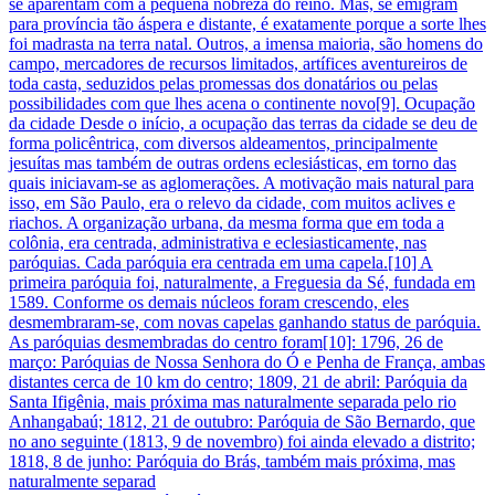
se aparentam com a pequena nobreza do reino. Mas, se emigram
para província tão áspera e distante, é exatamente porque a sorte lhes
foi madrasta na terra natal. Outros, a imensa maioria, são homens do
campo, mercadores de recursos limitados, artífices aventureiros de
toda casta, seduzidos pelas promessas dos donatários ou pelas
possibilidades com que lhes acena o continente novo[9]. Ocupação
da cidade Desde o início, a ocupação das terras da cidade se deu de
forma policêntrica, com diversos aldeamentos, principalmente
jesuítas mas também de outras ordens eclesiásticas, em torno das
quais iniciavam-se as aglomerações. A motivação mais natural para
isso, em São Paulo, era o relevo da cidade, com muitos aclives e
riachos. A organização urbana, da mesma forma que em toda a
colônia, era centrada, administrativa e eclesiasticamente, nas
paróquias. Cada paróquia era centrada em uma capela.[10] A
primeira paróquia foi, naturalmente, a Freguesia da Sé, fundada em
1589. Conforme os demais núcleos foram crescendo, eles
desmembraram-se, com novas capelas ganhando status de paróquia.
As paróquias desmembradas do centro foram[10]: 1796, 26 de
março: Paróquias de Nossa Senhora do Ó e Penha de França, ambas
distantes cerca de 10 km do centro; 1809, 21 de abril: Paróquia da
Santa Ifigênia, mais próxima mas naturalmente separada pelo rio
Anhangabaú; 1812, 21 de outubro: Paróquia de São Bernardo, que
no ano seguinte (1813, 9 de novembro) foi ainda elevado a distrito;
1818, 8 de junho: Paróquia do Brás, também mais próxima, mas
naturalmente separad