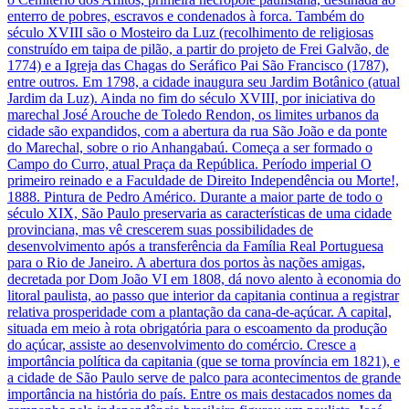
enterro de pobres, escravos e condenados à forca. Também do
século XVIII são o Mosteiro da Luz (recolhimento de religiosas
construído em taipa de pilão, a partir do projeto de Frei Galvão, de
1774) e a Igreja das Chagas do Seráfico Pai São Francisco (1787),
entre outros. Em 1798, a cidade inaugura seu Jardim Botânico (atual
Jardim da Luz). Ainda no fim do século XVIII, por iniciativa do
marechal José Arouche de Toledo Rendon, os limites urbanos da
cidade são expandidos, com a abertura da rua São João e da ponte
do Marechal, sobre o rio Anhangabaú. Começa a ser formado o
Campo do Curro, atual Praça da República. Período imperial O
primeiro reinado e a Faculdade de Direito Independência ou Morte!,
1888. Pintura de Pedro Américo. Durante a maior parte de todo o
século XIX, São Paulo preservaria as características de uma cidade
provinciana, mas vê crescerem suas possibilidades de
desenvolvimento após a transferência da Família Real Portuguesa
para o Rio de Janeiro. A abertura dos portos às nações amigas,
decretada por Dom João VI em 1808, dá novo alento à economia do
litoral paulista, ao passo que interior da capitania continua a registrar
relativa prosperidade com a plantação da cana-de-açúcar. A capital,
situada em meio à rota obrigatória para o escoamento da produção
do açúcar, assiste ao desenvolvimento do comércio. Cresce a
importância política da capitania (que se torna província em 1821), e
a cidade de São Paulo serve de palco para acontecimentos de grande
importância na história do país. Entre os mais destacados nomes da