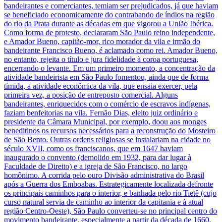
bandeirantes e comerciantes, temiam ser prejudicados, já que haviam
se beneficiado economicamente do contrabando de índios na região
do rio da Prata durante as décadas em que vigorou a União Ibérica.
Como forma de protesto, declararam São Paulo reino independente,
e Amador Bueno, capitão-mor, rico morador da vila e irmão do
bandeirante Francisco Bueno, é aclamado como rei. Amador Bueno,
no entanto, rejeita o título e jura fidelidade à coroa portuguesa,
encerrando o levante. Em um primeiro momento, a concentração da
atividade bandeirista em São Paulo fomentou, ainda que de forma
tímida, a atividade econômica da vila, que ensaia exercer, pela
primeira vez, a posição de entreposto comercial. Alguns
bandeirantes, enriquecidos com o comércio de escravos indígenas,
faziam benfeitorias na vila. Fernão Dias, eleito juiz ordinário e
presidente da Câmara Municipal, por exemplo, doou aos monges
beneditinos os recursos necessários para a reconstrução do Mosteiro
de São Bento. Outras ordens religiosas se instalariam na cidade no
século XVII, como os franciscanos, que em 1647 haviam
inaugurado o convento (demolido em 1932, para dar lugar à
Faculdade de Direito) e a igreja de São Francisco, no largo
homônimo. A corrida pelo ouro Divisão administrativa do Brasil
após a Guerra dos Emboabas. Estrategicamente localizada defronte
os principais caminhos para o interior, e banhada pelo rio Tietê (cujo
curso natural servia de caminho ao interior da capitania e à atual
região Centro-Oeste), São Paulo converteu-se no principal centro do
movimento bandeirante, especialmente a partir da década de 1660.