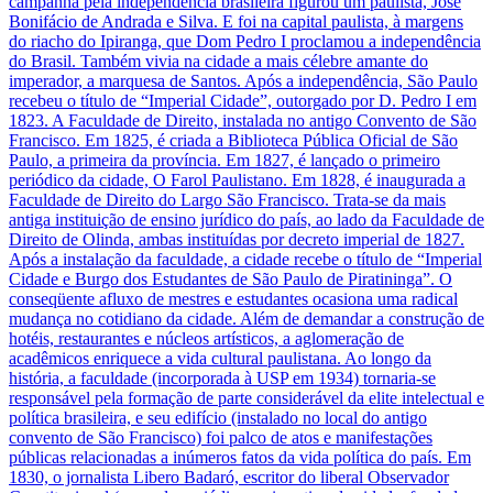
campanha pela independência brasileira figurou um paulista, José
Bonifácio de Andrada e Silva. E foi na capital paulista, à margens
do riacho do Ipiranga, que Dom Pedro I proclamou a independência
do Brasil. Também vivia na cidade a mais célebre amante do
imperador, a marquesa de Santos. Após a independência, São Paulo
recebeu o título de “Imperial Cidade”, outorgado por D. Pedro I em
1823. A Faculdade de Direito, instalada no antigo Convento de São
Francisco. Em 1825, é criada a Biblioteca Pública Oficial de São
Paulo, a primeira da província. Em 1827, é lançado o primeiro
periódico da cidade, O Farol Paulistano. Em 1828, é inaugurada a
Faculdade de Direito do Largo São Francisco. Trata-se da mais
antiga instituição de ensino jurídico do país, ao lado da Faculdade de
Direito de Olinda, ambas instituídas por decreto imperial de 1827.
Após a instalação da faculdade, a cidade recebe o título de “Imperial
Cidade e Burgo dos Estudantes de São Paulo de Piratininga”. O
conseqüente afluxo de mestres e estudantes ocasiona uma radical
mudança no cotidiano da cidade. Além de demandar a construção de
hotéis, restaurantes e núcleos artísticos, a aglomeração de
acadêmicos enriquece a vida cultural paulistana. Ao longo da
história, a faculdade (incorporada à USP em 1934) tornaria-se
responsável pela formação de parte considerável da elite intelectual e
política brasileira, e seu edifício (instalado no local do antigo
convento de São Francisco) foi palco de atos e manifestações
públicas relacionadas a inúmeros fatos da vida política do país. Em
1830, o jornalista Libero Badaró, escritor do liberal Observador