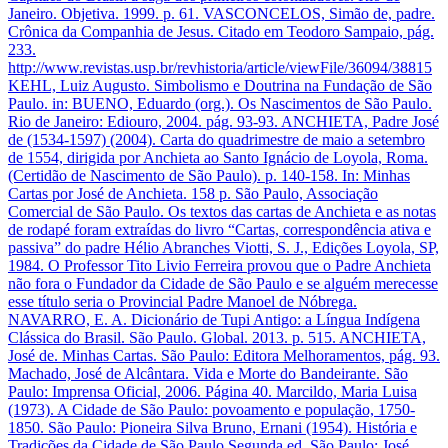
Janeiro. Objetiva. 1999. p. 61. VASCONCELOS, Simão de, padre.
Crônica da Companhia de Jesus. Citado em Teodoro Sampaio, pág.
233.
http://www.revistas.usp.br/revhistoria/article/viewFile/36094/38815
KEHL, Luiz Augusto. Simbolismo e Doutrina na Fundação de São
Paulo. in: BUENO, Eduardo (org.). Os Nascimentos de São Paulo.
Rio de Janeiro: Ediouro, 2004. pág. 93-93. ANCHIETA, Padre José
de (1534-1597) (2004). Carta do quadrimestre de maio a setembro
de 1554, dirigida por Anchieta ao Santo Ignácio de Loyola, Roma.
(Certidão de Nascimento de São Paulo). p. 140-158. In: Minhas
Cartas por José de Anchieta. 158 p. São Paulo, Associação
Comercial de São Paulo. Os textos das cartas de Anchieta e as notas
de rodapé foram extraídas do livro “Cartas, correspondência ativa e
passiva” do padre Hélio Abranches Viotti, S. J., Edições Loyola, SP,
1984. O Professor Tito Livio Ferreira provou que o Padre Anchieta
não fora o Fundador da Cidade de São Paulo e se alguém merecesse
esse título seria o Provincial Padre Manoel de Nóbrega.
NAVARRO, E. A. Dicionário de Tupi Antigo: a Língua Indígena
Clássica do Brasil. São Paulo. Global. 2013. p. 515. ANCHIETA,
José de. Minhas Cartas. São Paulo: Editora Melhoramentos, pág. 93.
Machado, José de Alcântara. Vida e Morte do Bandeirante. São
Paulo: Imprensa Oficial, 2006. Página 40. Marcildo, Maria Luisa
(1973). A Cidade de São Paulo: povoamento e população, 1750-
1850. São Paulo: Pioneira Silva Bruno, Ernani (1954). História e
Tradições da Cidade de São Paulo Segunda ed. São Paulo: José