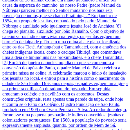
causa da aspereza do caminho, ao nosso Padre (padre Manuel da
Nóbrega) pareceu melhor no Senhor mudarmo-nos para esta
povoação de índios, que se chama Piratininga. ” Em janeiro de
1554, um grupo de jesuítas, comandado pelo padre Manuel da
Nóbrega e auxiliado pelo igualmente jesuíta José de Anchieta,[6]
chega ao planalto, auxiliado por João Ramalho. Com o objetivo de
catequizar os índios que viviam na região, os jesuítas erguem um
barracão de taipa de pilão, em uma colina alta e plana, localizada
entre os rios Tietê, Anhangabaú e Tamanduateí, com a anuência dos
chefes indígenas locais, como o cacique Tibiriçá, que comandava
uma aldeia de tupiniquins nas proximidades, e o chefe Tamandiba.
[7] Em 25 de janeiro daquele ano, dia em que se comemora a
conversão do apóstolo Paulo, o padre Manuel de Paiva celebra a
primeira missa na colina. A celebração marcou o início da instalação
dos jesuítas no local, e entrou para a história como o nascimento da
cidade de São Paulo. Dois anos depois, os padres erguem uma igreja
– a primeira edificação duradoura do povoado. Em seguida,
ergueram o colégio e o pavilhão com os aposentos. Destas
construções originais, resta apenas uma parede de taipa, onde hoje
encontra-se o Pátio do Colégio. Quadro Fundação de São Paulo,
produzido em 1909 por Oscar Pereira da Silva. Ao redor do colégio,
formou-se uma pequena povoação de índios convertidos, jesuítas e
colonizadores portugueses. Em 1560, a população do povoado seria
expressivamente ampliada, quando, por ordem de Mem de Sá,