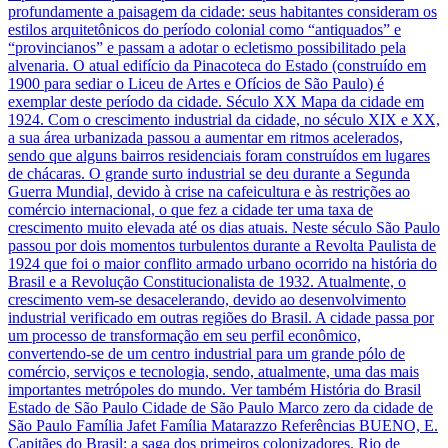
profundamente a paisagem da cidade: seus habitantes consideram os
estilos arquitetônicos do período colonial como “antiquados” e
“provincianos” e passam a adotar o ecletismo possibilitado pela
alvenaria. O atual edifício da Pinacoteca do Estado (construído em
1900 para sediar o Liceu de Artes e Ofícios de São Paulo) é
exemplar deste período da cidade. Século XX Mapa da cidade em
1924. Com o crescimento industrial da cidade, no século XIX e XX,
a sua área urbanizada passou a aumentar em ritmos acelerados,
sendo que alguns bairros residenciais foram construídos em lugares
de chácaras. O grande surto industrial se deu durante a Segunda
Guerra Mundial, devido à crise na cafeicultura e às restrições ao
comércio internacional, o que fez a cidade ter uma taxa de
crescimento muito elevada até os dias atuais. Neste século São Paulo
passou por dois momentos turbulentos durante a Revolta Paulista de
1924 que foi o maior conflito armado urbano ocorrido na história do
Brasil e a Revolução Constitucionalista de 1932. Atualmente, o
crescimento vem-se desacelerando, devido ao desenvolvimento
industrial verificado em outras regiões do Brasil. A cidade passa por
um processo de transformação em seu perfil econômico,
convertendo-se de um centro industrial para um grande pólo de
comércio, serviços e tecnologia, sendo, atualmente, uma das mais
importantes metrópoles do mundo. Ver também História do Brasil
Estado de São Paulo Cidade de São Paulo Marco zero da cidade de
São Paulo Família Jafet Família Matarazzo Referências BUENO, E.
Capitães do Brasil: a saga dos primeiros colonizadores. Rio de