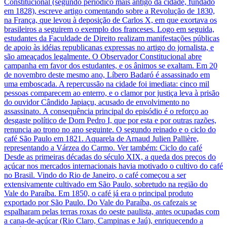
Constitucional (segundo periódico mais antigo da cidade, fundado
em 1828), escreve artigo comentando sobre a Revolução de 1830,
na França, que levou à deposição de Carlos X, em que exortava os
brasileiros a seguirem o exemplo dos franceses. Logo em seguida,
estudantes da Faculdade de Direito realizam manifestações públicas
de apoio às idéias republicanas expressas no artigo do jornalista, e
são ameaçados legalmente. O Observador Constitucional abre
campanha em favor dos estudantes, e os ânimos se exaltam. Em 20
de novembro deste mesmo ano, Líbero Badaró é assassinado em
uma emboscada. A repercussão na cidade foi imediata: cinco mil
pessoas comparecem ao enterro, e o clamor por justiça leva à prisão
do ouvidor Cândido Japiaçu, acusado de envolvimento no
assassinato. A consequência principal do episódio é o reforço ao
desgaste político de Dom Pedro I, que por esta e por outras razões,
renuncia ao trono no ano seguinte. O segundo reinado e o ciclo do
café São Paulo em 1821. Aquarela de Arnaud Julien Pallière,
representando a Várzea do Carmo. Ver também: Ciclo do café
Desde as primeiras décadas do século XIX, a queda dos preços do
açúcar nos mercados internacionais havia motivado o cultivo do café
no Brasil. Vindo do Rio de Janeiro, o café começou a ser
extensivamente cultivado em São Paulo, sobretudo na região do
Vale do Paraíba. Em 1850, o café já era o principal produto
exportado por São Paulo. Do Vale do Paraíba, os cafezais se
espalharam pelas terras roxas do oeste paulista, antes ocupadas com
a cana-de-açúcar (Rio Claro, Campinas e Jaú), enriquecendo a