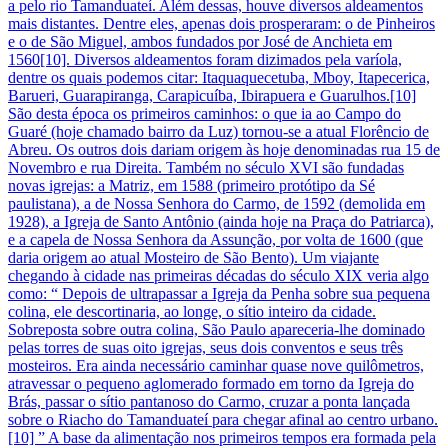
a pelo rio Tamanduateí. Além dessas, houve diversos aldeamentos
mais distantes. Dentre eles, apenas dois prosperaram: o de Pinheiros
e o de São Miguel, ambos fundados por José de Anchieta em
1560[10]. Diversos aldeamentos foram dizimados pela varíola,
dentre os quais podemos citar: Itaquaquecetuba, Mboy, Itapecerica,
Barueri, Guarapiranga, Carapicuíba, Ibirapuera e Guarulhos.[10]
São desta época os primeiros caminhos: o que ia ao Campo do
Guaré (hoje chamado bairro da Luz) tornou-se a atual Florêncio de
Abreu. Os outros dois dariam origem às hoje denominadas rua 15 de
Novembro e rua Direita. Também no século XVI são fundadas
novas igrejas: a Matriz, em 1588 (primeiro protótipo da Sé
paulistana), a de Nossa Senhora do Carmo, de 1592 (demolida em
1928), a Igreja de Santo Antônio (ainda hoje na Praça do Patriarca),
e a capela de Nossa Senhora da Assunção, por volta de 1600 (que
daria origem ao atual Mosteiro de São Bento). Um viajante
chegando à cidade nas primeiras décadas do século XIX veria algo
como: “ Depois de ultrapassar a Igreja da Penha sobre sua pequena
colina, ele descortinaria, ao longe, o sítio inteiro da cidade.
Sobreposta sobre outra colina, São Paulo apareceria-lhe dominado
pelas torres de suas oito igrejas, seus dois conventos e seus três
mosteiros. Era ainda necessário caminhar quase nove quilômetros,
atravessar o pequeno aglomerado formado em torno da Igreja do
Brás, passar o sítio pantanoso do Carmo, cruzar a ponta lançada
sobre o Riacho do Tamanduateí para chegar afinal ao centro urbano.
[10] ” A base da alimentação nos primeiros tempos era formada pela