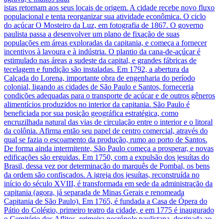
istas retornam aos seus locais de origem. A cidade recebe novo fluxo
populacional e tenta reorganizar sua atividade econômica. O ciclo
do açúcar O Mosteiro da Luz, em fotografia de 1867. O governo
paulista passa a desenvolver um plano de fixação de suas
populações em áreas exploradas da capitania, e começa a fornecer
incentivos à lavoura e à indústria. O plantio da cana-de-açúcar é
estimulado nas áreas a sudeste da capital, e grandes fábricas de
tecelagem e fundição são instaladas. Em 1792, a abertura da
Calçada do Lorena, importante obra de engenharia do período
colonial, ligando as cidades de São Paulo e Santos, forneceria
condições adequadas para o transporte de açúcar e de outros gêneros
alimentícios produzidos no interior da capitania. São Paulo é
beneficiada por sua posição geográfica estratégica, como
encruzilhada natural das vias de circulação entre o interior e o litoral
da colônia. Afirma então seu papel de centro comercial, através do
qual se fazia o escoamento da produção, rumo ao porto de Santos.
De forma ainda intermitente, São Paulo começa a prosperar, e novas
edificações são erguidas. Em 1750, com a expulsão dos jesuítas do
Brasil, dessa vez por determinação do marquês de Pombal, os bens
da ordem são confiscados. A igreja dos jesuítas, reconstruída no
início do século XVIII, é transformada em sede da administração da
capitania (agora, já separada de Minas Gerais e renomeada
Capitania de São Paulo). Em 1765, é fundada a Casa de Ópera do
Pátio do Colégio, primeiro teatro da cidade, e em 1775 é inaugurado
o Cemitério dos Aflitos, primeira necrópole paulistana, destinada ao