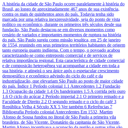
A história da cidade de São Paulo ocorre paralelamente à história do
Brasil, ao longo de aproximadamente 467 anos de sua existência,
contra os mais de quinhentos anos do país. Todavia tenha sido
marcada por uma relativa inexpressividade, seja do ponto de vista
político ou econômico, durante os primeiros três séculos desde sua
fundação, São Paulo destacou-se em diversos momentos como
cenário de variados e importantes momentos de ruptura na história
do país. São Paulo surgiu como missão jesuítica, em 25 de janeiro
de 1554, reunindo em seus primeiros territórios habitantes de origem
tanto europeia quanto indígena. Com o tempo, o povoado acabou
caracterizando-se como entreposto comercial e de serviços de
relativa importância regional. Esta característica de cidade comercial
e de composição heterogênea vai acompanhar a cidade em toda a
sua história, e atingirá o seu ápice após o espetacular crescimento
demográfico e econômico advindo do ciclo do café e da
industrialização, que elevariam São Paulo ao posto de maior cidade
do país. Índice 1 Período colonial 1.1 Antecedentes 1.2 Fundação
1.3 Ocupação da cidade 1.4 Os bandeirantes 1.5 A corrida pelo ouro
1.6 O ciclo do açúcar 2 Período imperial 2.1 O primeiro reinado e a
Faculdade de Direito 2.2 O segundo reinado e o ciclo do café 3
República Velha 4 Século XX 5 Ver também 6 Referências 7
Bibliografia Período colonial Antecedentes Em 1532, Martim
Afonso de Sousa fundou no litoral de São Paulo a primeira vila
brasileira, de São Vicente. Donatário da capitania de São Vicente,
Martim Afonso incentivava a ocupação da região e outras vilas são