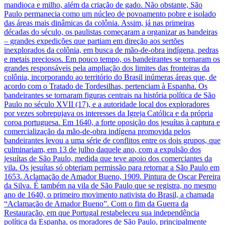
mandioca e milho, além da criação de gado. Não obstante, São
Paulo permanecia como um núcleo de povoamento pobre e isolado
das áreas mais dinâmicas da colônia. Assim, já nas primeiras
décadas do século, os paulistas começaram a organizar as bandeiras
– grandes expedições que partiam em direção aos sertões
inexplorados da colônia, em busca de mão-de-obra indígena, pedras
e metais preciosos. Em pouco tempo, os bandeirantes se tornaram os
grandes responsáveis pela ampliação dos limites das fronteiras da
colônia, incorporando ao território do Brasil inúmeras áreas que, de
acordo com o Tratado de Tordesilhas, pertenciam à Espanha. Os
bandeirantes se tornaram figuras centrais na história política de São
Paulo no século XVII (17), e a autoridade local dos exploradores
por vezes sobrepujava os interesses da Igreja Católica e da própria
coroa portuguesa. Em 1640, a forte oposição dos jesuítas à captura e
comercialização da mão-de-obra indígena promovida pelos
bandeirantes levou a uma série de conflitos entre os dois grupos, que
culminariam, em 13 de julho daquele ano, com a expulsão dos
jesuítas de São Paulo, medida que teve apoio dos comerciantes da
vila. Os jesuítas só obteriam permissão para retornar a São Paulo em
1653. Aclamação de Amador Bueno, 1909. Pintura de Oscar Pereira
da Silva. É também na vila de São Paulo que se registra, no mesmo
ano de 1640, o primeiro movimento nativista do Brasil, a chamada
“Aclamação de Amador Bueno”. Com o fim da Guerra da
Restauração, em que Portugal restabeleceu sua independência
política da Espanha, os moradores de São Paulo, principalmente