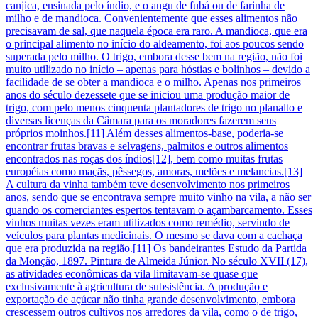
canjica, ensinada pelo índio, e o angu de fubá ou de farinha de
milho e de mandioca. Convenientemente que esses alimentos não
precisavam de sal, que naquela época era raro. A mandioca, que era
o principal alimento no início do aldeamento, foi aos poucos sendo
superada pelo milho. O trigo, embora desse bem na região, não foi
muito utilizado no início – apenas para hóstias e bolinhos – devido a
facilidade de se obter a mandioca e o milho. Apenas nos primeiros
anos do século dezessete que se iniciou uma produção maior de
trigo, com pelo menos cinquenta plantadores de trigo no planalto e
diversas licenças da Câmara para os moradores fazerem seus
próprios moinhos.[11] Além desses alimentos-base, poderia-se
encontrar frutas bravas e selvagens, palmitos e outros alimentos
encontrados nas roças dos índios[12], bem como muitas frutas
européias como maçãs, pêssegos, amoras, melões e melancias.[13]
A cultura da vinha também teve desenvolvimento nos primeiros
anos, sendo que se encontrava sempre muito vinho na vila, a não ser
quando os comerciantes espertos tentavam o açambarcamento. Esses
vinhos muitas vezes eram utilizados como remédio, servindo de
veículos para plantas medicinais. O mesmo se dava com a cachaça
que era produzida na região.[11] Os bandeirantes Estudo da Partida
da Monção, 1897. Pintura de Almeida Júnior. No século XVII (17),
as atividades econômicas da vila limitavam-se quase que
exclusivamente à agricultura de subsistência. A produção e
exportação de açúcar não tinha grande desenvolvimento, embora
crescessem outros cultivos nos arredores da vila, como o de trigo,