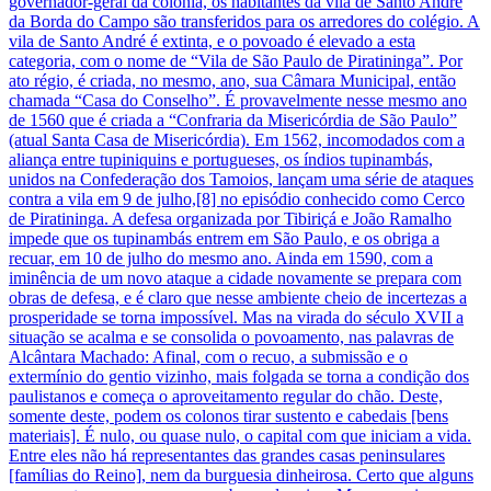
governador-geral da colônia, os habitantes da vila de Santo André
da Borda do Campo são transferidos para os arredores do colégio. A
vila de Santo André é extinta, e o povoado é elevado a esta
categoria, com o nome de “Vila de São Paulo de Piratininga”. Por
ato régio, é criada, no mesmo, ano, sua Câmara Municipal, então
chamada “Casa do Conselho”. É provavelmente nesse mesmo ano
de 1560 que é criada a “Confraria da Misericórdia de São Paulo”
(atual Santa Casa de Misericórdia). Em 1562, incomodados com a
aliança entre tupiniquins e portugueses, os índios tupinambás,
unidos na Confederação dos Tamoios, lançam uma série de ataques
contra a vila em 9 de julho,[8] no episódio conhecido como Cerco
de Piratininga. A defesa organizada por Tibiriçá e João Ramalho
impede que os tupinambás entrem em São Paulo, e os obriga a
recuar, em 10 de julho do mesmo ano. Ainda em 1590, com a
iminência de um novo ataque a cidade novamente se prepara com
obras de defesa, e é claro que nesse ambiente cheio de incertezas a
prosperidade se torna impossível. Mas na virada do século XVII a
situação se acalma e se consolida o povoamento, nas palavras de
Alcântara Machado: Afinal, com o recuo, a submissão e o
extermínio do gentio vizinho, mais folgada se torna a condição dos
paulistanos e começa o aproveitamento regular do chão. Deste,
somente deste, podem os colonos tirar sustento e cabedais [bens
materiais]. É nulo, ou quase nulo, o capital com que iniciam a vida.
Entre eles não há representantes das grandes casas peninsulares
[famílias do Reino], nem da burguesia dinheirosa. Certo que alguns