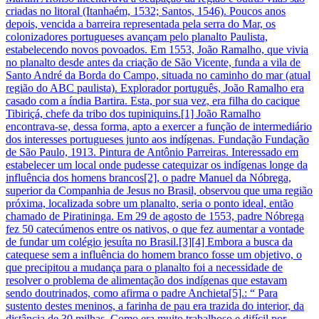
criadas no litoral (Itanhaém, 1532; Santos, 1546). Poucos anos
depois, vencida a barreira representada pela serra do Mar, os
colonizadores portugueses avançam pelo planalto Paulista,
estabelecendo novos povoados. Em 1553, João Ramalho, que vivia
no planalto desde antes da criação de São Vicente, funda a vila de
Santo André da Borda do Campo, situada no caminho do mar (atual
região do ABC paulista). Explorador português, João Ramalho era
casado com a índia Bartira. Esta, por sua vez, era filha do cacique
Tibiriçá, chefe da tribo dos tupiniquins.[1] João Ramalho
encontrava-se, dessa forma, apto a exercer a função de intermediário
dos interesses portugueses junto aos indígenas. Fundação Fundação
de São Paulo, 1913. Pintura de Antônio Parreiras. Interessado em
estabelecer um local onde pudesse catequizar os indígenas longe da
influência dos homens brancos[2], o padre Manuel da Nóbrega,
superior da Companhia de Jesus no Brasil, observou que uma região
próxima, localizada sobre um planalto, seria o ponto ideal, então
chamado de Piratininga. Em 29 de agosto de 1553, padre Nóbrega
fez 50 catecúmenos entre os nativos, o que fez aumentar a vontade
de fundar um colégio jesuíta no Brasil.[3][4] Embora a busca da
catequese sem a influência do homem branco fosse um objetivo, o
que precipitou a mudança para o planalto foi a necessidade de
resolver o problema de alimentação dos indígenas que estavam
sendo doutrinados, como afirma o padre Anchieta[5].: “ Para
sustento destes meninos, a farinha de pau era trazida do interior, da
distância de 30 milhas. Como era muito trabalhoso e difícil por