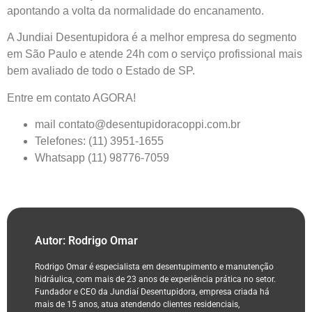
apontando a volta da normalidade do encanamento.
A
Jundiai Desentupidora
é a melhor empresa do segmento
em São Paulo e atende 24h com o serviço profissional mais
bem avaliado de todo o Estado de SP.
Entre em contato AGORA!
mail contato@desentupidoracoppi.com.br
Telefones: (11) 3951-1655
Whatsapp (11) 98776-7059
Autor: Rodrigo Omar
Rodrigo Omar é especialista em desentupimento e manutenção
hidráulica, com mais de 23 anos de experiência prática no setor.
Fundador e CEO da Jundiaí Desentupidora, empresa criada há
mais de 15 anos, atua atendendo clientes residenciais,