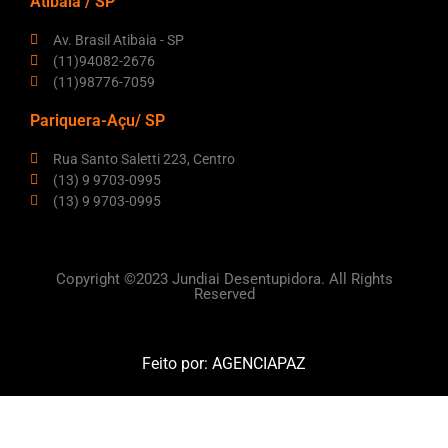
Atibaia / SP
Av. Brasil Atibaia - SP
(11)94082-2676
(11)98776-7059
Pariquera-Açu/ SP
Rua Santo Saletti 223, Centro
(13) 9 9703-0995
(13) 9 9703-0995
Copyright ©2023 Jundiai Desentupidora. All Rights
Reserved
Feito por:
AGENCIAPAZ