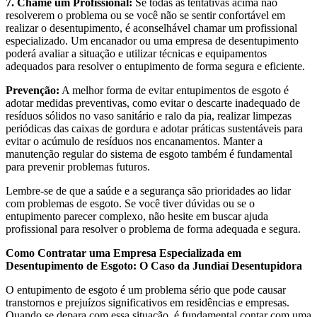
7. Chame um Profissional:
Se todas as tentativas acima não
resolverem o problema ou se você não se sentir confortável em
realizar o desentupimento, é aconselhável chamar um profissional
especializado. Um encanador ou uma empresa de desentupimento
poderá avaliar a situação e utilizar técnicas e equipamentos
adequados para resolver o entupimento de forma segura e eficiente.
Prevenção:
A melhor forma de evitar entupimentos de esgoto é
adotar medidas preventivas, como evitar o descarte inadequado de
resíduos sólidos no vaso sanitário e ralo da pia, realizar limpezas
periódicas das caixas de gordura e adotar práticas sustentáveis para
evitar o acúmulo de resíduos nos encanamentos. Manter a
manutenção regular do sistema de esgoto também é fundamental
para prevenir problemas futuros.
Lembre-se de que a saúde e a segurança são prioridades ao lidar
com problemas de esgoto. Se você tiver dúvidas ou se o
entupimento parecer complexo, não hesite em buscar ajuda
profissional para resolver o problema de forma adequada e segura.
Como Contratar uma Empresa Especializada em
Desentupimento de Esgoto: O Caso da Jundiaí Desentupidora
O entupimento de esgoto é um problema sério que pode causar
transtornos e prejuízos significativos em residências e empresas.
Quando se depara com essa situação, é fundamental contar com uma