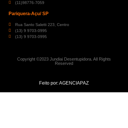
(11)98776-7059
Pariquera-Açu/ SP
Rua Santo Saletti 223, Centro
(13) 9 9703-0995
(13) 9 9703-0995
Copyright ©2023 Jundiai Desentupidora. All Rights
Reserved
Feito por:
AGENCIAPAZ