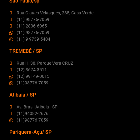
São Paulo/sp
Rua Glauco Velasques, 285, Casa Verde
(11) 98776-7059
(11) 2836-6065
(11) 98776-7059
(11) 9 9739-5404
TREMEBÉ / SP
Rua H, 38, Parque Vera CRUZ
(12) 3674-3511
(12) 99149-0615
(11)98776-7059
Atibaia / SP
Av. Brasil Atibaia - SP
(11)94082-2676
(11)98776-7059
Pariquera-Açu/ SP