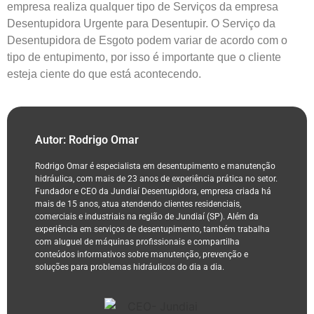
empresa realiza qualquer tipo de Serviços da empresa
Desentupidora
Urgente para Desentupir
. O Serviço da
Desentupidora
de Esgoto podem variar de acordo com o
tipo de entupimento, por isso é importante que o cliente
esteja ciente do que está acontecendo.
Autor: Rodrigo Omar
Rodrigo Omar é especialista em desentupimento e manutenção
hidráulica, com mais de 23 anos de experiência prática no setor.
Fundador e CEO da Jundiaí Desentupidora, empresa criada há
mais de 15 anos, atua atendendo clientes residenciais,
comerciais e industriais na região de Jundiaí (SP). Além da
experiência em serviços de desentupimento, também trabalha
com aluguel de máquinas profissionais e compartilha
conteúdos informativos sobre manutenção, prevenção e
soluções para problemas hidráulicos do dia a dia.