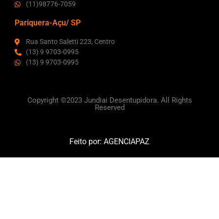
(11)98776-7059
Pariquera-Açu/ SP
Rua Santo Saletti 223, Centro
(13) 9 9703-0995
(13) 9 9703-0995
Copyright ©2023 Jundiai Desentupidora. All Rights
Reserved
Feito por:
AGENCIAPAZ