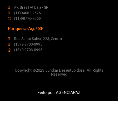
Av. Brasil Atibaia - SP
(11)94082-2676
(11)98776-7059
Pariquera-Açu/ SP
Rua Santo Saletti 223, Centro
(13) 9 9703-0995
(13) 9 9703-0995
Copyright ©2023 Jundiai Desentupidora. All Rights
Reserved
Feito por:
AGENCIAPAZ