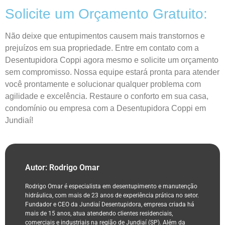
Solicite um Orçamento Gratuito:
Não deixe que entupimentos causem mais transtornos e
prejuízos em sua propriedade. Entre em contato com a
Desentupidora Coppi agora mesmo e solicite um orçamento
sem compromisso. Nossa equipe estará pronta para atender
você prontamente e solucionar qualquer problema com
agilidade e excelência. Restaure o conforto em sua casa,
condomínio ou empresa com a Desentupidora Coppi em
Jundiaí!
Autor: Rodrigo Omar
Rodrigo Omar é especialista em desentupimento e manutenção
hidráulica, com mais de 23 anos de experiência prática no setor.
Fundador e CEO da Jundiaí Desentupidora, empresa criada há
mais de 15 anos, atua atendendo clientes residenciais,
comerciais e industriais na região de Jundiaí (SP). Além da