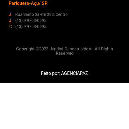
Pariquera-Açu/ SP
Rua Santo Saletti 223, Centro
(13) 9 9703-0995
(13) 9 9703-0995
Copyright ©2023 Jundiai Desentupidora. All Rights
Reserved
Feito por:
AGENCIAPAZ