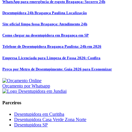
WhatsApp para emergência de esgoto Bragança: Socorro 24h
Desentupidora 24h Bragança Paulista Localização
Site oficial limpa fossa Bragança: Atendimento 24h
Como chegar na desentupidora em Bragança em SP
Telefone de Desentupidora Bragança Paulista: 24h em 2026
Empresa Licenciada para Limpeza de Fossa 2026: Confira
Preço por Metro de Desentupimento: Guia 2026 para Economizar
Orçamento por Whatsapp
Parceiros
Desentupidora em Curitiba
Desentupidora Casa Verde Zona Norte
Desentupidora SP