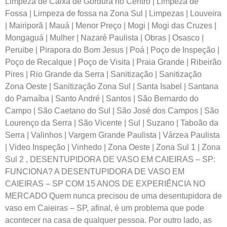
Limpeza de Caixa de Gordura no Centro | Limpeza de
Fossa | Limpeza de fossa na Zona Sul | Limpezas | Louveira
| Mairiporã | Mauá | Menor Preço | Mogi | Mogi das Cruzes |
Mongaguá | Mulher | Nazaré Paulista | Obras | Osasco |
Peruibe | Pirapora do Bom Jesus | Poá | Poço de Inspeção |
Poço de Recalque | Poço de Visita | Praia Grande | Ribeirão
Pires | Rio Grande da Serra | Sanitização | Sanitização
Zona Oeste | Sanitização Zona Sul | Santa Isabel | Santana
do Parnaíba | Santo André | Santos | São Bernardo do
Campo | São Caetano do Sul | São José dos Campos | São
Lourenço da Serra | São Vicente | Sul | Suzano | Taboão da
Serra | Valinhos | Vargem Grande Paulista | Várzea Paulista
| Video Inspeção | Vinhedo | Zona Oeste | Zona Sul 1 | Zona
Sul 2
,
DESENTUPIDORA DE VASO EM CAIEIRAS – SP:
FUNCIONA? A DESENTUPIDORA DE VASO EM
CAIEIRAS – SP COM 15 ANOS DE EXPERIÊNCIA NO
MERCADO Quem nunca precisou de uma desentupidora de
vaso em Caieiras – SP, afinal, é um problema que pode
acontecer na casa de qualquer pessoa. Por outro lado, as