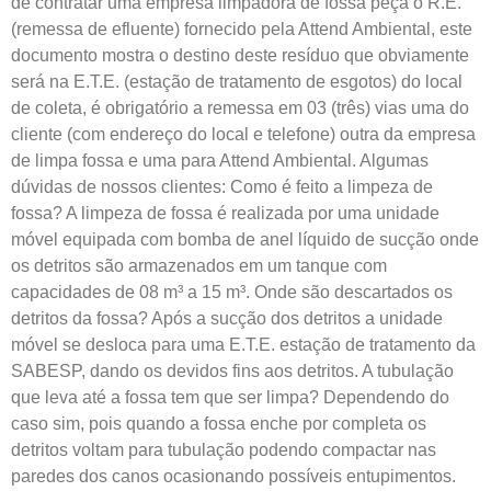
de contratar uma empresa limpadora de fossa peça o R.E.
(remessa de efluente) fornecido pela Attend Ambiental, este
documento mostra o destino deste resíduo que obviamente
será na E.T.E. (estação de tratamento de esgotos) do local
de coleta, é obrigatório a remessa em 03 (três) vias uma do
cliente (com endereço do local e telefone) outra da empresa
de limpa fossa e uma para Attend Ambiental. Algumas
dúvidas de nossos clientes: Como é feito a limpeza de
fossa? A limpeza de fossa é realizada por uma unidade
móvel equipada com bomba de anel líquido de sucção onde
os detritos são armazenados em um tanque com
capacidades de 08 m³ a 15 m³. Onde são descartados os
detritos da fossa? Após a sucção dos detritos a unidade
móvel se desloca para uma E.T.E. estação de tratamento da
SABESP, dando os devidos fins aos detritos. A tubulação
que leva até a fossa tem que ser limpa? Dependendo do
caso sim, pois quando a fossa enche por completa os
detritos voltam para tubulação podendo compactar nas
paredes dos canos ocasionando possíveis entupimentos.