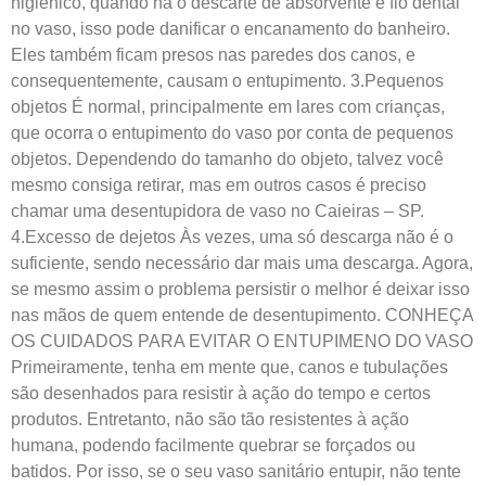
higiênico, quando há o descarte de absorvente e fio dental
no vaso, isso pode danificar o encanamento do banheiro.
Eles também ficam presos nas paredes dos canos, e
consequentemente, causam o entupimento. 3.Pequenos
objetos É normal, principalmente em lares com crianças,
que ocorra o entupimento do vaso por conta de pequenos
objetos. Dependendo do tamanho do objeto, talvez você
mesmo consiga retirar, mas em outros casos é preciso
chamar uma desentupidora de vaso no Caieiras – SP.
4.Excesso de dejetos Às vezes, uma só descarga não é o
suficiente, sendo necessário dar mais uma descarga. Agora,
se mesmo assim o problema persistir o melhor é deixar isso
nas mãos de quem entende de desentupimento. CONHEÇA
OS CUIDADOS PARA EVITAR O ENTUPIMENO DO VASO
Primeiramente, tenha em mente que, canos e tubulações
são desenhados para resistir à ação do tempo e certos
produtos. Entretanto, não são tão resistentes à ação
humana, podendo facilmente quebrar se forçados ou
batidos. Por isso, se o seu vaso sanitário entupir, não tente