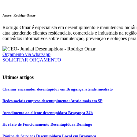
Autor: Rodrigo Omar
Rodrigo Omar é especialista em desentupimento e manutenção hidráuli
atua atendendo clientes residenciais, comerciais e industriais na reg
conteúdos informativos sobre manutenção, prevenção e soluções para 
Orçamento via whatsapp
SOLICITAR ORÇAMENTO
Ultimos artigos
Chamar encanador desentupidor em Bragança, atende imediato
Redes sociais empresa desentupimento: Atraia mais em SP
Atendimento ao cliente desentupidora Bragança 24h
Horário de Funcionamento Desentupidora Domingo
Página de Serviços Desentupidora Local em Bragança