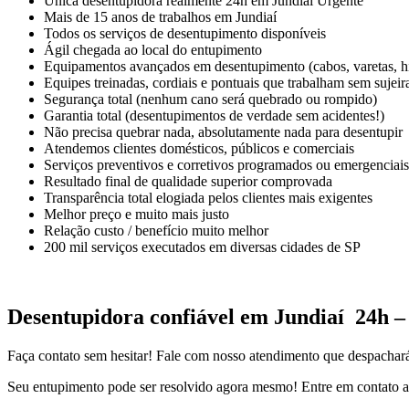
Única desentupidora realmente 24h em Jundiaí Urgente
Mais de 15 anos de trabalhos em Jundiaí
Todos os serviços de desentupimento disponíveis
Ágil chegada ao local do entupimento
Equipamentos avançados em desentupimento (cabos, varetas, hi
Equipes treinadas, cordiais e pontuais que trabalham sem sujeir
Segurança total (nenhum cano será quebrado ou rompido)
Garantia total (desentupimentos de verdade sem acidentes!)
Não precisa quebrar nada, absolutamente nada para desentupir
Atendemos clientes domésticos, públicos e comerciais
Serviços preventivos e corretivos programados ou emergenciais
Resultado final de qualidade superior comprovada
Transparência total elogiada pelos clientes mais exigentes
Melhor preço e muito mais justo
Relação custo / benefício muito melhor
200 mil serviços executados em diversas cidades de SP
Desentupidora confiável em Jundiaí 24h 
Faça contato sem hesitar! Fale com nosso atendimento que despachar
Seu entupimento pode ser resolvido agora mesmo! Entre em contato a