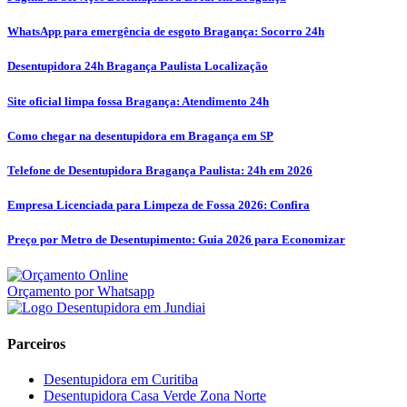
WhatsApp para emergência de esgoto Bragança: Socorro 24h
Desentupidora 24h Bragança Paulista Localização
Site oficial limpa fossa Bragança: Atendimento 24h
Como chegar na desentupidora em Bragança em SP
Telefone de Desentupidora Bragança Paulista: 24h em 2026
Empresa Licenciada para Limpeza de Fossa 2026: Confira
Preço por Metro de Desentupimento: Guia 2026 para Economizar
Orçamento por Whatsapp
Parceiros
Desentupidora em Curitiba
Desentupidora Casa Verde Zona Norte