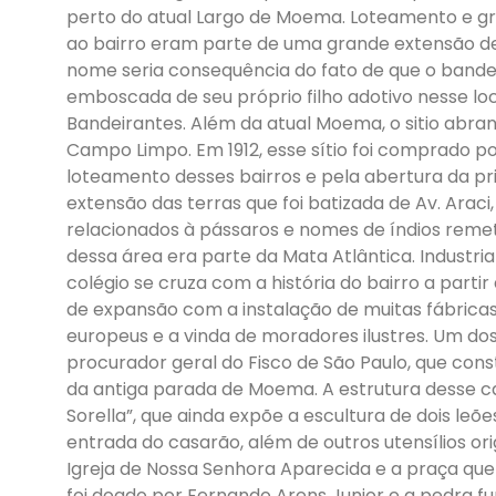
perto do atual Largo de Moema. Loteamento e g
ao bairro eram parte de uma grande extensão de 
nome seria consequência do fato de que o bandei
emboscada de seu próprio filho adotivo nesse loc
Bandeirantes. Além da atual Moema, o sitio abran
Campo Limpo. Em 1912, esse sítio foi comprado p
loteamento desses bairros e pela abertura da p
extensão das terras que foi batizada de Av. Araci
relacionados à pássaros e nomes de índios reme
dessa área era parte da Mata Atlântica. Industri
colégio se cruza com a história do bairro a part
de expansão com a instalação de muitas fábricas
europeus e a vinda de moradores ilustres. Um dos 
procurador geral do Fisco de São Paulo, que const
da antiga parada de Moema. A estrutura desse c
Sorella”, que ainda expõe a escultura de dois l
entrada do casarão, além de outros utensílios ori
Igreja de Nossa Senhora Aparecida e a praça qu
foi doado por Fernando Arens Junior e a pedra fu