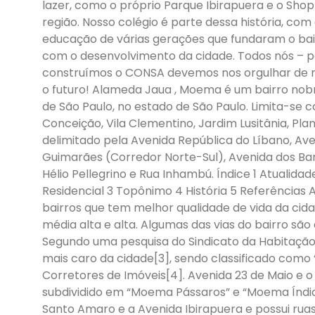
lazer, como o próprio Parque Ibirapuera e o Sh
região. Nosso colégio é parte dessa história, com
educação de várias gerações que fundaram o bai
com o desenvolvimento da cidade. Todos nós – pa
construímos o CONSA devemos nos orgulhar de 
o futuro! Alameda Jaua
,
Moema é um bairro nobre
de São Paulo, no estado de São Paulo. Limita-se c
Conceição, Vila Clementino, Jardim Lusitânia, Plan
delimitado pela Avenida República do Líbano, Ave
Guimarães (Corredor Norte-Sul), Avenida dos Ba
Hélio Pellegrino e Rua Inhambú. Índice 1 Atualidad
Residencial 3 Topônimo 4 História 5 Referência
bairros que tem melhor qualidade de vida da cid
média alta e alta. Algumas das vias do bairro são
Segundo uma pesquisa do Sindicato da Habitação (
mais caro da cidade[3], sendo classificado como 
Corretores de Imóveis[4]. Avenida 23 de Maio e o 
subdividido em “Moema Pássaros” e “Moema Índio
Santo Amaro e a Avenida Ibirapuera e possui ru