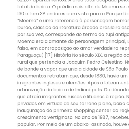
total do bairro. O prédio mais alto de Moema se 
130 e tem 38 andares com vista para o Parque Ib
“Moema” é uma referência à personagem homôn
Durão, clássico da literatura árcade brasileira e
por sua vez, corresponde ao termo do tupi antig
Moema era a amante do personagem principal, Di
falso, em contraposição ao amor verdadeiro rep
Paraguaçu).[17] História No século XIX, a regiã
rural que pertencia a Joaquim Pedro Celestino. 
de bonde a vapor que unia a cidade de São Paulo
documentos retratam que, desde 1880, havia u
imigrantes ingleses e alemães. Após o loteamento
urbanização do bairro de Indianópolis. Da década d
que atraía imigrantes russos e lituanos à região
privados em virtude de seu terreno plano, baixo cu
inauguração do primeiro shopping center da regi
crescimento vertiginoso. No ano de 1987, recebe
popular. Por meio de um abaixo-assinado, houve