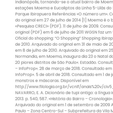
Indianópolis, tornando-se o atual bairro de Moe
estações Moema e Eucaliptos da Linha 5-Lilás d
Parque Ibirapuera Referências «O número um». Co
do original em 27 de julho de 2014 [1] Moema é 
«Pesquisa CRECI» (PDF). 11 de julho de 2009. Con
original (PDF) em 6 de julho de 2011 WGSN faz um
Oficial do shopping: “O Shopping” Shopping Ibira
de 2010. Arquivado do original em 31 de maio de 
em 8 de julho de 2010. Arquivado do original em 
Normandia, em Moema, inaugura dia 23 o Natal d
20 piores distritos de São Paulo». Estadão. Cons
– InfoProp». 28 de março de 2018. Consultado em 
InfoProp». 5 de abril de 2018. Consultado em 1 de
monstros e máscaras. Disponível em
http://www.filologia.org.br/vcnlf/anais%20v/civ5
NAVARRO, E. A. Dicionário de tupi antigo: a língua i
2013. p. 540, 587. «História do Bairro – Cronologia
Arquivado do original em 1 de setembro de 2009 
Paulo – Zona Centro-Sul – Subprefeitura da Vila