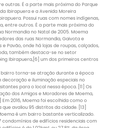
tre outras. É a parte mais próxima do Parque
ida Ibirapuera e a Avenida Moreira
birapuera. Possui ruas com nomes indígenas,
, entre outros. É a parte mais próxima do
ua Normandia no Natal de 2005. Moema
redores das ruas Normandia, Gaivota e
 e Pavão, onde há lojas de roupas, calçados,
 moda, também destaca-se no setor
ing Ibirapuera,[6] um dos primeiros centros
 bairro torna-se atração durante a época
m decoração e iluminação especiais no
sitantes para o local nessa época. [11] Os
iação dos Amigos e Moradores de Moema,
2] Em 2016, Moema foi escolhida como o
ue avaliou 95 distritos da cidade. [13]
Moema é um bairro bastante verticalizado.
condomínios de edifícios residenciais com
edifícios é de 1,02km², ou 27,8% da área