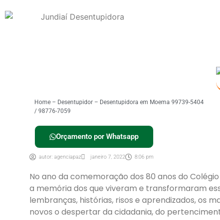
Home
–
Desentupidor
–
Desentupidora em Moema 99739-5404
/ 98776-7059
Orçamento por Whatsapp
autor:
agenciapaz
janeiro 7, 2022
8:06 pm
No ano da comemoração dos 80 anos do Colégio re
a memória dos que viveram e transformaram esse
lembranças, histórias, risos e aprendizados, os
novos o despertar da cidadania, do pertenciment