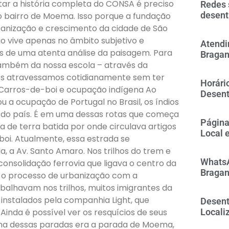
tar a história completa do CONSA é preciso
Redes 
desent
 bairro de Moema. Isso porque a fundação
banização e crescimento da cidade de São
o vive apenas no âmbito subjetivo e
Atendi
s de uma atenta análise da paisagem. Para
Bragan
 também da nossa escola – através da
nós atravessamos cotidianamente sem ter
Horári
 Carros-de-boi e ocupação indígena Ao
Desent
a ocupação de Portugal no Brasil, os índios
or do país. É em uma dessas rotas que começa
Página
a de terra batida por onde circulava artigos
Local 
oi. Atualmente, essa estrada se
 a Av. Santo Amaro. Nos trilhos do trem e
WhatsA
 consolidação ferrovia que ligava o centro da
Bragan
io o processo de urbanização com a
alhavam nos trilhos, muitos imigrantes da
 instalados pela companhia Light, que
Desent
inda é possível ver os resquícios de seus
Locali
 Uma dessas paradas era a parada de Moema,