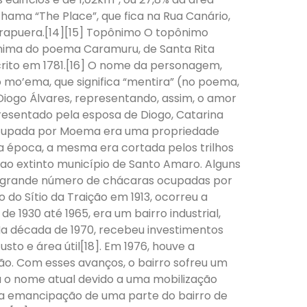
chama “The Place”, que fica na Rua Canário,
irapuera.[14][15] Topônimo O topônimo
ima do poema Caramuru, de Santa Rita
scrito em 1781.[16] O nome da personagem,
o mo’ema, que significa “mentira” (no poema,
ogo Álvares, representando, assim, o amor
resentado pela esposa de Diogo, Catarina
o ocupada por Moema era uma propriedade
Na época, a mesma era cortada pelos trilhos
 ao extinto município de Santo Amaro. Alguns
m grande número de chácaras ocupadas por
 do Sítio da Traição em 1913, ocorreu a
e 1930 até 1965, era um bairro industrial,
. Na década de 1970, recebeu investimentos
sto e área útil[18]. Em 1976, houve a
ão. Com esses avanços, o bairro sofreu um
u o nome atual devido a uma mobilização
 a emancipação de uma parte do bairro de