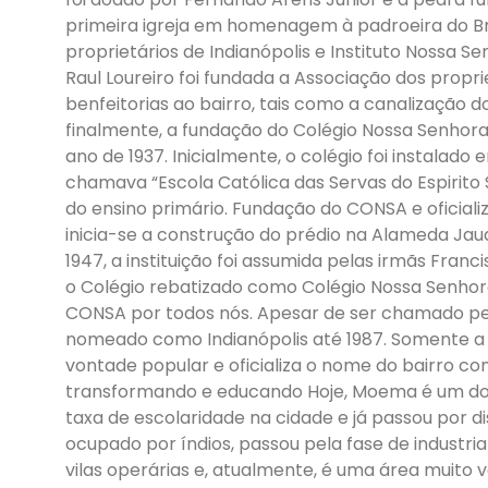
primeira igreja em homenagem à padroeira do Bra
proprietários de Indianópolis e Instituto Nossa Se
Raul Loureiro foi fundada a Associação dos propri
benfeitorias ao bairro, tais como a canalização 
finalmente, a fundação do Colégio Nossa Senhora
ano de 1937. Inicialmente, o colégio foi instalado
chamava “Escola Católica das Servas do Espirito
do ensino primário. Fundação do CONSA e oficial
inicia-se a construção do prédio na Alameda Jaua
1947, a instituição foi assumida pelas irmãs Fran
o Colégio rebatizado como Colégio Nossa Senh
CONSA por todos nós. Apesar de ser chamado pe
nomeado como Indianópolis até 1987. Somente a 
vontade popular e oficializa o nome do bairro c
transformando e educando Hoje, Moema é um dos
taxa de escolaridade na cidade e já passou por di
ocupado por índios, passou pela fase de industri
vilas operárias e, atualmente, é uma área muito 