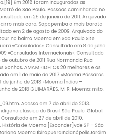
ma.[19] Em 2018 foram inauguradas as
o Metrô de São Paulo. Pessoas caminhando no
nsultado em 25 de janeiro de 2011. Arquivado
o bairro mais caro, Sapopemba o mais barato
sultado em 2 de agosto de 2009. Arquivado do
 tour no bairro Moema em São Paulo Site
puera «Consulados». Consultado em 8 de julho
2009 «Consulados Internacionais». Consultado
25 de outubro de 2011 Rua Normandia Rua
os Sonhos. AMAM «IDH: Os 20 melhores e os
ultado em 1 de maio de 2017 «Moema Pássaros
1 de junho de 2018 «Moema Índios –
 junho de 2018 GUIMARÃES, M. R. Moema: mito,
_09.htm. Acesso em 7 de abril de 2013.
ndígena clássica do Brasil. São Paulo. Global.
». Consultado em 27 de abril de 2010.
A História de Moema [Esconder]vde SP – São
 Mariana Moema IbirapueraIndianópolisJardim