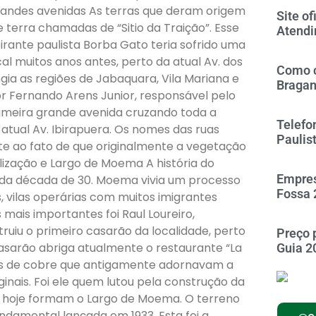
randes avenidas As terras que deram origem
Site of
terra chamadas de “Sitio da Traição”. Esse
Atendi
rante paulista Borba Gato teria sofrido uma
al muitos anos antes, perto da atual Av. dos
Como c
gia as regiões de Jabaquara, Vila Mariana e
Braga
or Fernando Arens Junior, responsável pelo
rimeira grande avenida cruzando toda a
Telefo
, atual Av. Ibirapuera. Os nomes das ruas
Paulis
te ao fato de que originalmente a vegetação
alização e Largo de Moema A história do
Empres
ir da década de 30. Moema vivia um processo
Fossa 
, vilas operárias com muitos imigrantes
mais importantes foi Raul Loureiro,
ruiu o primeiro casarão da localidade, perto
Preço 
asarão abriga atualmente o restaurante “La
Guia 2
eões de cobre que antigamente adornavam a
ginais. Foi ele quem lutou pela construção da
e hoje formam o Largo de Moema. O terreno
ndamental lançada em 1933. Esta foi a