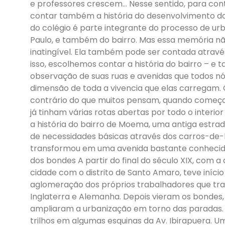
e professores crescem… Nesse sentido, para con
contar também a história do desenvolvimento do
do colégio é parte integrante do processo de ur
Paulo, e também do bairro. Mas essa memória nã
inatingível. Ela também pode ser contada atravé
isso, escolhemos contar a história do bairro – e
observação de suas ruas e avenidas que todos 
dimensão de toda a vivencia que elas carregam.
contrário do que muitos pensam, quando começou 
já tinham várias rotas abertas por todo o interi
a história do bairro de Moema, uma antiga estrad
de necessidades básicas através dos carros-de-b
transformou em uma avenida bastante conhecida,
dos bondes A partir do final do século XIX, com a
cidade com o distrito de Santo Amaro, teve iníc
aglomeração dos próprios trabalhadores que trab
Inglaterra e Alemanha. Depois vieram os bondes,
ampliaram a urbanização em torno das paradas. A
trilhos em algumas esquinas da Av. Ibirapuera.