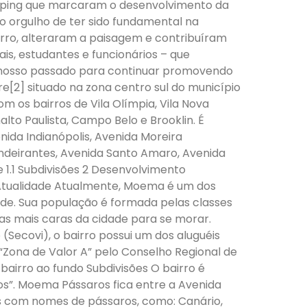
opping que marcaram o desenvolvimento da
 o orgulho de ter sido fundamental na
rro, alteraram a paisagem e contribuíram
is, estudantes e funcionários – que
nosso passado para continuar promovendo
[2] situado na zona centro sul do município
om os bairros de Vila Olímpia, Vila Nova
alto Paulista, Campo Belo e Brooklin. É
nida Indianópolis, Avenida Moreira
ndeirantes, Avenida Santo Amaro, Avenida
e 1.1 Subdivisões 2 Desenvolvimento
s Atualidade Atualmente, Moema é um dos
ade. Sua população é formada pelas classes
 as mais caras da cidade para se morar.
Secovi), o bairro possui um dos aluguéis
“Zona de Valor A” pelo Conselho Regional de
bairro ao fundo Subdivisões O bairro é
s”. Moema Pássaros fica entre a Avenida
as com nomes de pássaros, como: Canário,