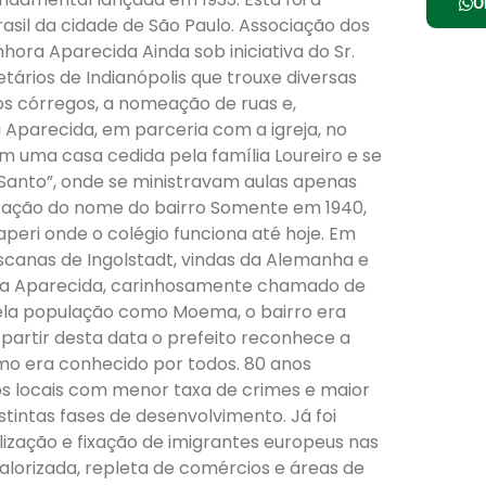
O
sil da cidade de São Paulo. Associação dos
nhora Aparecida Ainda sob iniciativa do Sr.
etários de Indianópolis que trouxe diversas
dos córregos, a nomeação de ruas e,
 Aparecida, em parceria com a igreja, no
 em uma casa cedida pela família Loureiro e se
 Santo”, onde se ministravam aulas apenas
ização do nome do bairro Somente em 1940,
peri onde o colégio funciona até hoje. Em
ciscanas de Ingolstadt, vindas da Alemanha e
ora Aparecida, carinhosamente chamado de
la população como Moema, o bairro era
partir desta data o prefeito reconhece a
omo era conhecido por todos. 80 anos
 locais com menor taxa de crimes e maior
stintas fases de desenvolvimento. Já foi
alização e fixação de imigrantes europeus nas
valorizada, repleta de comércios e áreas de