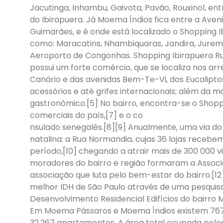
Jacutinga, Inhambu, Gaivota, Pavão, Rouxinol, en
do Ibirapuera. Já Moema Índios fica entre a Aven
Guimarães, e é onde está localizado o Shopping I
como: Maracatins, Nhambiquaras, Jandira, Jurema
Aeroporto de Congonhas. Shopping Ibirapuera R
possui um forte comércio, que se localiza nos ar
Canário e das avenidas Bem-Te-Vi, dos Eucaliptos
acessórios e até grifes internacionais; além da
gastronômico.[5] No bairro, encontra-se o Shopp
comerciais do país,[7] e o co
nsulado senegalês.[8][9] Anualmente, uma via do
natalina: a Rua Normandia, cujas 36 lojas recebe
período,[10] chegando a atrair mais de 300 000 vi
moradores do bairro e região formaram a Assoc
associação que luta pelo bem-estar do bairro.[1
melhor IDH de São Paulo através de uma pesquisa q
Desenvolvimento Residencial Edifícios do bairro 
Em Moema Pássaros e Moema Índios existem 767 
32.267 apartamentos. A área total ocupada pelos 