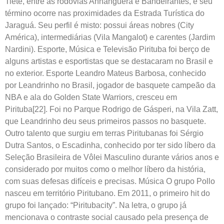
Tietê, entre as rodovias Anhanguera e Bandeirantes, e seu
término ocorre nas proximidades da Estrada Turística do
Jaraguá. Seu perfil é misto: possui áreas nobres (City
América), intermediárias (Vila Mangalot) e carentes (Jardim
Nardini). Esporte, Música e Televisão Pirituba foi berço de
alguns artistas e esportistas que se destacaram no Brasil e
no exterior. Esporte Leandro Mateus Barbosa, conhecido
por Leandrinho no Brasil, jogador de basquete campeão da
NBA e ala do Golden State Warriors, cresceu em
Pirituba[22]. Foi no Parque Rodrigo de Gásperi, na Vila Zatt,
que Leandrinho deu seus primeiros passos no basquete.
Outro talento que surgiu em terras Piritubanas foi Sérgio
Dutra Santos, o Escadinha, conhecido por ter sido líbero da
Seleção Brasileira de Vôlei Masculino durante vários anos e
considerado por muitos como o melhor líbero da história,
com suas defesas difíceis e precisas. Música O grupo Pollo
nasceu em território Piritubano. Em 2011, o primeiro hit do
grupo foi lançado: “Piritubacity”. Na letra, o grupo já
mencionava o contraste social causado pela presença de