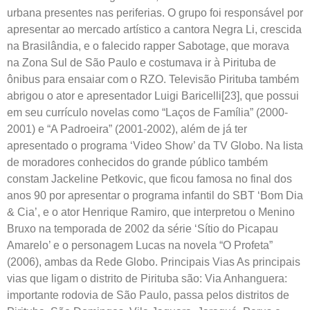
urbana presentes nas periferias. O grupo foi responsável por
apresentar ao mercado artístico a cantora Negra Li, crescida
na Brasilândia, e o falecido rapper Sabotage, que morava
na Zona Sul de São Paulo e costumava ir à Pirituba de
ônibus para ensaiar com o RZO. Televisão Pirituba também
abrigou o ator e apresentador Luigi Baricelli[23], que possui
em seu currículo novelas como “Laços de Família” (2000-
2001) e “A Padroeira” (2001-2002), além de já ter
apresentado o programa ‘Video Show’ da TV Globo. Na lista
de moradores conhecidos do grande público também
constam Jackeline Petkovic, que ficou famosa no final dos
anos 90 por apresentar o programa infantil do SBT ‘Bom Dia
& Cia’, e o ator Henrique Ramiro, que interpretou o Menino
Bruxo na temporada de 2002 da série ‘Sítio do Picapau
Amarelo’ e o personagem Lucas na novela “O Profeta”
(2006), ambas da Rede Globo. Principais Vias As principais
vias que ligam o distrito de Pirituba são: Via Anhanguera:
importante rodovia de São Paulo, passa pelos distritos de