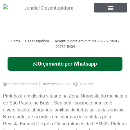
Home
–
Desentupidora
–
Desentupidora em pirituba 98776-7059 /
99739-5404
Orçamento por Whatsapp
autor:
agenciapaz
dezembro 29, 2021
5:52 pm
Pirituba é um distrito situado na Zona Noroeste do município
de São Paulo, no Brasil. Seu perfil socioeconômico é
diversificado, abrigando famílias de todas as castas sociais.
No entanto, de acordo com informações obtidas pela
Revista Exame[1] e pela Globo (através da CBN)[2], Pirituba