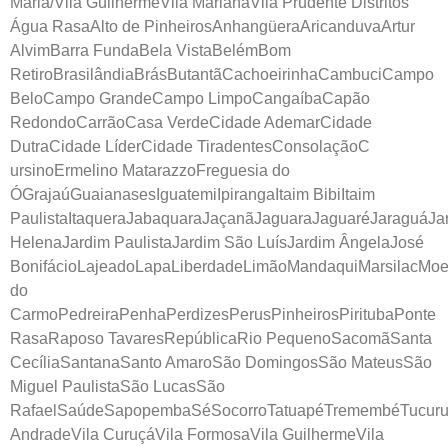
Maria/Vila GuilhermeVila MarianaVila Prudente Distritos
Água RasaAlto de PinheirosAnhangüeraAricanduvaArtur
AlvimBarra FundaBela VistaBelémBom
RetiroBrasilândiaBrásButantãCachoeirinhaCambuciCampo
BeloCampo GrandeCampo LimpoCangaíbaCapão
RedondoCarrãoCasa VerdeCidade AdemarCidade
DutraCidade LíderCidade TiradentesConsolaçãoC
ursinoErmelino MatarazzoFreguesia do
ÓGrajaúGuaianasesIguatemiIpirangaItaim BibiItaim
PaulistaItaqueraJabaquaraJaçanãJaguaraJaguaréJaraguáJa
HelenaJardim PaulistaJardim São LuísJardim ÂngelaJosé
BonifácioLajeadoLapaLiberdadeLimãoMandaquiMarsilacMo
do
CarmoPedreiraPenhaPerdizesPerusPinheirosPiritubaPonte
RasaRaposo TavaresRepúblicaRio PequenoSacomãSanta
CecíliaSantanaSanto AmaroSão DomingosSão MateusSão
Miguel PaulistaSão LucasSão
RafaelSaúdeSapopembaSéSocorroTatuapéTremembéTucuruv
AndradeVila CuruçáVila FormosaVila GuilhermeVila