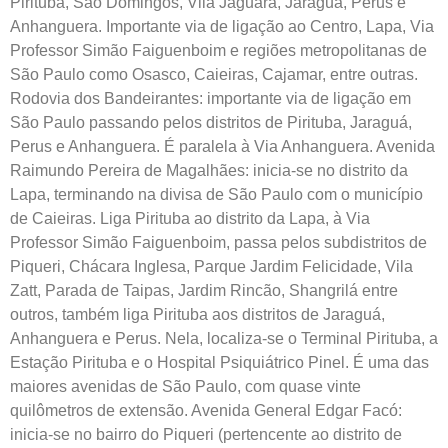
Pirituba, São Domingos, Vila Jaguara, Jaraguá, Perus e
Anhanguera. Importante via de ligação ao Centro, Lapa, Via
Professor Simão Faiguenboim e regiões metropolitanas de
São Paulo como Osasco, Caieiras, Cajamar, entre outras.
Rodovia dos Bandeirantes: importante via de ligação em
São Paulo passando pelos distritos de Pirituba, Jaraguá,
Perus e Anhanguera. É paralela à Via Anhanguera. Avenida
Raimundo Pereira de Magalhães: inicia-se no distrito da
Lapa, terminando na divisa de São Paulo com o município
de Caieiras. Liga Pirituba ao distrito da Lapa, à Via
Professor Simão Faiguenboim, passa pelos subdistritos de
Piqueri, Chácara Inglesa, Parque Jardim Felicidade, Vila
Zatt, Parada de Taipas, Jardim Rincão, Shangrilá entre
outros, também liga Pirituba aos distritos de Jaraguá,
Anhanguera e Perus. Nela, localiza-se o Terminal Pirituba, a
Estação Pirituba e o Hospital Psiquiátrico Pinel. É uma das
maiores avenidas de São Paulo, com quase vinte
quilômetros de extensão. Avenida General Edgar Facó:
inicia-se no bairro do Piqueri (pertencente ao distrito de