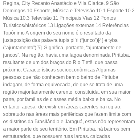
Regina, City Recanto Anastácio e Vila Clarice. 9 São
Domingos 10 Esporte, Música e Televisão 10.1 Esporte 10.2
Música 10.3 Televisão 11 Principais Vias 12 Pontos
Turísticos/históricos 13 Ligações externas 14 Referências
Topônimo A origem do seu nome é o resultado da
justaposição das palavra tupis pi’ri (“junco”)[4] e tyba
(“ajuntamento”)[5]. Significa, portanto, “ajuntamento de
juncos”. Na região, havia uma lagoa denominada Pirituba,
resultante de um dos braços do Rio Tietê, que passa
próximo. Características socioeconômicas Algumas
pessoas que não conhecem bem o bairro de Pirituba
indagam, de forma equivocada, de que se trata de uma
região majoritariamente carente, constituída, em sua maior
parte, por famílias de classes média baixa e baixa. No
entanto, apesar de existirem áreas carentes na região,
sobretudo nas áreas mais periféricas que fazem limite com
os distritos da Brasilândia e Jaraguá, estas não representam
a maior parte de seu território. Em Pirituba, há bairros bem
estruturados, que possuem ruas largas, calçadas