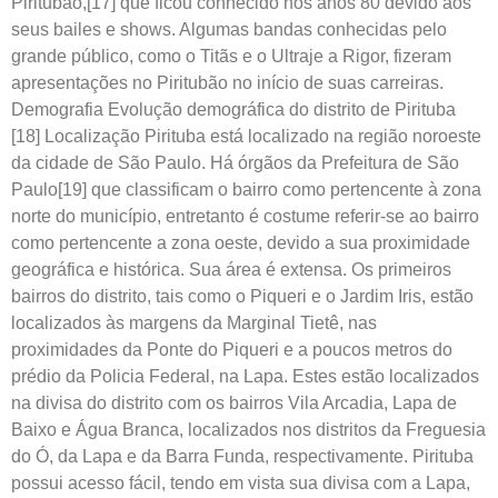
Piritubão,[17] que ficou conhecido nos anos 80 devido aos
seus bailes e shows. Algumas bandas conhecidas pelo
grande público, como o Titãs e o Ultraje a Rigor, fizeram
apresentações no Piritubão no início de suas carreiras.
Demografia Evolução demográfica do distrito de Pirituba
[18] Localização Pirituba está localizado na região noroeste
da cidade de São Paulo. Há órgãos da Prefeitura de São
Paulo[19] que classificam o bairro como pertencente à zona
norte do município, entretanto é costume referir-se ao bairro
como pertencente a zona oeste, devido a sua proximidade
geográfica e histórica. Sua área é extensa. Os primeiros
bairros do distrito, tais como o Piqueri e o Jardim Iris, estão
localizados às margens da Marginal Tietê, nas
proximidades da Ponte do Piqueri e a poucos metros do
prédio da Policia Federal, na Lapa. Estes estão localizados
na divisa do distrito com os bairros Vila Arcadia, Lapa de
Baixo e Água Branca, localizados nos distritos da Freguesia
do Ó, da Lapa e da Barra Funda, respectivamente. Pirituba
possui acesso fácil, tendo em vista sua divisa com a Lapa,