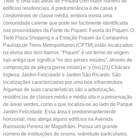
Tietê. É uma das áreas de Pirituba com maior número de
edifícios residenciais. A predominância é de casas e
condomínios de classe média, embora exista uma
comunidade carente que pode ser facilmente identificada
nas proximidades da Ponte do Piqueri: Favela do Piqueri. O
Tietê Plaza Shopping e a Estação Piqueri da Companhia
Paulista de Trens Metropolitanos (CPTM) estão localizados
na divisa dos dois bairros. “Piqueri” é um termo de origem
tupi antiga que significa “rio dos peixes miúdos”, através de
composição de pikyra (peixe miúdo) e ‘y (rio).[21] Chácara
Inglesa, Jardim Felicidade e Jardim São Ricardo. São
localizações caracterizadas por uma boa infraestrutura.
Algumas de suas características são a arborização,
residências de classes média e média alta e a preservação
de áreas verdes, como a que localiza-se ao lado do Parque
Jardim Felicidade. Essa área é predominantemente
horizontal, mas abriga alguns edifícios na Avenida
Raimundo Pereira de Magalhães. Possui um grande
número de instituições de ensino, sobretudo particulares,