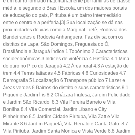
é um bairro formado majoritariamente por famílias de classe
média, e segundo o Brasil Escola, um dos maiores portais
de educação do país, Pirituba é um bairro intermediário
entre o centro e a periferia.[3] Sua localização se dá nas
proximidades de vias como a Marginal Tietê, Rodovia dos
Bandeirantes e Rodovia Anhanguera. Faz divisa com os
distritos da Lapa, São Domingos, Freguesia do Ó,
Brasilândia e Jaraguá Índice 1 Topônimo 2 Características
socioeconômicas 3 Índices de violência 4 História 4.1 Mina
de ouro no Pico do Jaraguá 4.2 Área rural 4.3 A estação de
trem 4.4 Terras fatiadas 4.5 Fábricas 4.6 Curiosidades 4.7
Demografia 5 Localização 6 Transporte público 7 Lazer e
áreas verdes 8 Bairros do distrito e suas características 8.1
Piqueri e Jardim Íris 8.2 Chácara Inglesa, Jardim Felicidade
e Jardim São Ricardo. 8.3 Vila Pereira Barreto e Vila
Bonilha 8.4 Vila Comercial, Jardim Líbano e City
Pinheirinho 8.5 Jardim Cidade Pirituba, Vila Zatt e Vila
Mirante 8.6 Jardim Paquetá, Vila Renato e Canta Galo. 8.7
Vila Pirituba, Jardim Santa Mônica e Vista Verde 8.8 Jardim