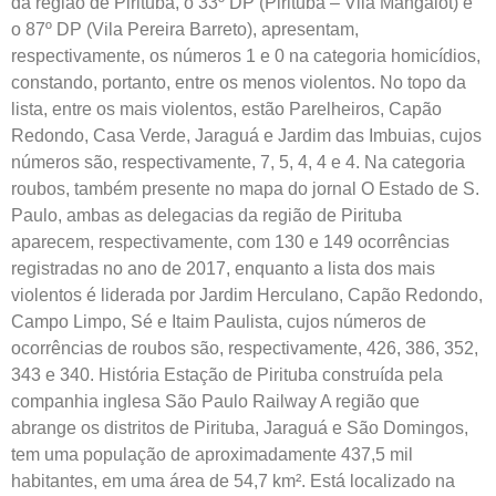
da região de Pirituba, o 33º DP (Pirituba – Vila Mangalot) e
o 87º DP (Vila Pereira Barreto), apresentam,
respectivamente, os números 1 e 0 na categoria homicídios,
constando, portanto, entre os menos violentos. No topo da
lista, entre os mais violentos, estão Parelheiros, Capão
Redondo, Casa Verde, Jaraguá e Jardim das Imbuias, cujos
números são, respectivamente, 7, 5, 4, 4 e 4. Na categoria
roubos, também presente no mapa do jornal O Estado de S.
Paulo, ambas as delegacias da região de Pirituba
aparecem, respectivamente, com 130 e 149 ocorrências
registradas no ano de 2017, enquanto a lista dos mais
violentos é liderada por Jardim Herculano, Capão Redondo,
Campo Limpo, Sé e Itaim Paulista, cujos números de
ocorrências de roubos são, respectivamente, 426, 386, 352,
343 e 340. História Estação de Pirituba construída pela
companhia inglesa São Paulo Railway A região que
abrange os distritos de Pirituba, Jaraguá e São Domingos,
tem uma população de aproximadamente 437,5 mil
habitantes, em uma área de 54,7 km². Está localizado na