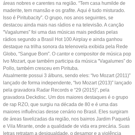
áreas nobres e carentes na região. “Tem casa humilde de
maderite, tem mansão e os grafite. Aqui é tudo misturado.
Isso é Piritubacity”. O grupo, nos anos seguintes, se
destacou ainda mais nas rádios e na televisão. A canção
“Vagalumes” foi uma das músicas mais pedidas pelas
rádios segundo a Brasil Hot 100 Airplay e ainda ganhou
destaque na trilha sonora da telenovela exibida pela Rede
Globo, “Sangue Bom”. O cantor e compositor de música pop
Ivo Mozart, que também participa da música “Vagalumes” do
Pollo, também cresceu em Pirituba.
Atualmente possui 3 álbuns, sendo eles: “Ivo Mozart (2011)”
lançado de forma independente, “Ivo Mozart (2013)” lançado
pela gravadora Radar Records e “29 (2015)”, pela
gravadora Deckdisc. Um dos maiores destaques é o grupo
de rap RZO, que surgiu na década de 80 e é uma das
maiores influências desse cenário no Brasil. Eles surgiram
de áreas favelizadas da região, nos bairros Jardim Paquetá
e Vila Mirante, onde a qualidade de vida era precária. Suas
letras retratam a desigualdade, o desamor e a violência