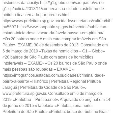
historicos-da-ciacity/ http://g1.globo.com/sao-paulo/vc-no-
g1-sp/noticia/2013/11/conheca-sua-cidade-castelinho-de-
pirituba-fica-cercado-por-predios.html
https://www.prefeitura.sp.gov.br/cidade/secretarias/cultura/bib
p=5697 https://www.saopaulo.sp.gov.br/eventos/habitacao-
estado-inicia-desativacao-da-favela-nassau-em-pirituba/
«Os 20 bairros onde é mais caro comprar imóveis em São
Paulo». EXAME. 30 de dezembro de 2013. Consultado em
6 de março de 2019 «Taxas de homicídios – G1 – Globo»
«20 bairros de São Paulo com taxas de homicídios
intoleráveis – EXAME» «Os 20 bairros de São Paulo onde
mais pessoas são roubadas – EXAME»
https://infograficos.estadao.com.br/cidades/criminalidade-
bairro-a-bairro/ «Histórico | Prefeitura Regional Pirituba
Jaraguá | Prefeitura da Cidade de São Paulo».
www.prefeitura.sp.gov.br. Consultado em 6 de março de
2019 «Piritubão – Pirituba.net». Arquivado do original em 14
de junho de 2015 «Tabelas» «Pirituba, zona norte –
Prefeitura de São Paulo» «Pirituba: berço do rúgbi no Brasil