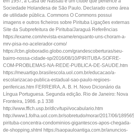
em 1957, a Casa de Nassau é um clube que pertence a
Sociedade Holandesa de São Paulo. Declarado como área
de utilidade pública. Commons O Commons possui
imagens e outros ficheiros sobre Pirituba Ligações externas
Site da Subprefeitura de Pirituba/Jaraguá Referências
https://exame.com/revista-exame/enquanto-uns-choram-a-
mrv-pisa-no-acelerador-como/
https://cbn.globoradio.globo.com/grandescoberturas/seu-
bairro-nossa-cidade-sp/2016/08/10/PIRITUBA-SOFRE-
COM-PROBLEMAS-NA-REDE-PUBLICA-DE-SAUDE.htm
https://meuartigo.brasilescola.uol.com.br/educacao/a-
escolarizacao-publica-estadual-sao-paulo-regioes-
perifericas.htm FERREIRA, A. B. H. Novo Dicionário da
Língua Portuguesa. Segunda edição. Rio de Janeiro: Nova
Fronteira, 1986. p.1 338
http://www.fflch.usp.br/dlcv/tupi/vocabulario.htm
http://www1.folha.uol.com.br/sobretudo/morar/2017/06/18956
pirituba-concentra-condominios-gigantescos-apos-chegada-
de-shopping.shtml https://saopauloantiga.com.br/anuncios-