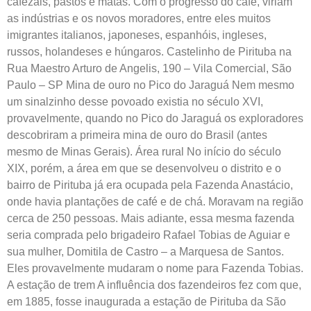
cafezais, pastos e matas. Com o progresso do café, viriam
as indústrias e os novos moradores, entre eles muitos
imigrantes italianos, japoneses, espanhóis, ingleses,
russos, holandeses e húngaros. Castelinho de Pirituba na
Rua Maestro Arturo de Angelis, 190 – Vila Comercial, São
Paulo – SP Mina de ouro no Pico do Jaraguá Nem mesmo
um sinalzinho desse povoado existia no século XVI,
provavelmente, quando no Pico do Jaraguá os exploradores
descobriram a primeira mina de ouro do Brasil (antes
mesmo de Minas Gerais). Área rural No início do século
XIX, porém, a área em que se desenvolveu o distrito e o
bairro de Pirituba já era ocupada pela Fazenda Anastácio,
onde havia plantações de café e de chá. Moravam na região
cerca de 250 pessoas. Mais adiante, essa mesma fazenda
seria comprada pelo brigadeiro Rafael Tobias de Aguiar e
sua mulher, Domitila de Castro – a Marquesa de Santos.
Eles provavelmente mudaram o nome para Fazenda Tobias.
A estação de trem A influência dos fazendeiros fez com que,
em 1885, fosse inaugurada a estação de Pirituba da São