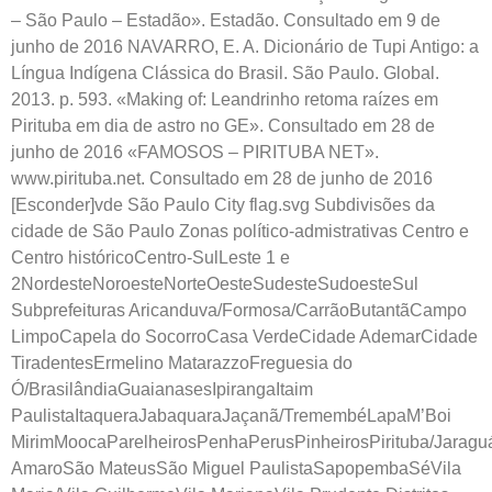
– São Paulo – Estadão». Estadão. Consultado em 9 de
junho de 2016 NAVARRO, E. A. Dicionário de Tupi Antigo: a
Língua Indígena Clássica do Brasil. São Paulo. Global.
2013. p. 593. «Making of: Leandrinho retoma raízes em
Pirituba em dia de astro no GE». Consultado em 28 de
junho de 2016 «FAMOSOS – PIRITUBA NET».
www.pirituba.net. Consultado em 28 de junho de 2016
[Esconder]vde São Paulo City flag.svg Subdivisões da
cidade de São Paulo Zonas político-admistrativas Centro e
Centro históricoCentro-SulLeste 1 e
2NordesteNoroesteNorteOesteSudesteSudoesteSul
Subprefeituras Aricanduva/Formosa/CarrãoButantãCampo
LimpoCapela do SocorroCasa VerdeCidade AdemarCidade
TiradentesErmelino MatarazzoFreguesia do
Ó/BrasilândiaGuaianasesIpirangaItaim
PaulistaItaqueraJabaquaraJaçanã/TremembéLapaM’Boi
MirimMoocaParelheirosPenhaPerusPinheirosPirituba/Jaragu
AmaroSão MateusSão Miguel PaulistaSapopembaSéVila