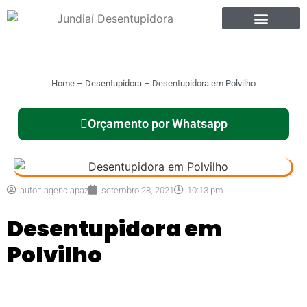
Home
–
Desentupidora
–
Desentupidora em Polvilho
Orçamento por Whatsapp
autor:
agenciapaz
setembro 28, 2021
10:13 pm
Desentupidora em
Polvilho