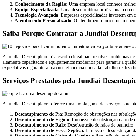
Conhecimento da Região
: Uma empresa local conhece melhor 
Equipe Especializada
: Uma desentupidora profissional como a
Tecnologia Avançada
: Empresas especializadas investem em 
Atendimento Personalizado
: O atendimento próximo ao clien
Saiba Porque Contratar a Jundiaí Desentu
A Jundiaí Desentupidora é a escolha ideal para resolver problemas de
altamente capacitados e equipamentos modernos para garantir a quali
expectativas e garantir a máxima eficiência em cada trabalho realizado
Serviços Prestados pela Jundiaí Desentupi
A Jundiaí Desentupidora oferece uma ampla gama de serviços para ate
Desentupimento de Pia
: Remoção de obstruções nas tubulaçõe
Desentupimento de Esgoto
: Limpeza e desobstrução da rede d
Desentupimento de Ralo
: Desobstrução de ralos de banheiro, 
Desentupimento de Fossa Séptica
: Limpeza e desobstrução d
Desentupimento de Caixa de Gordura
: Remoção de gordura 