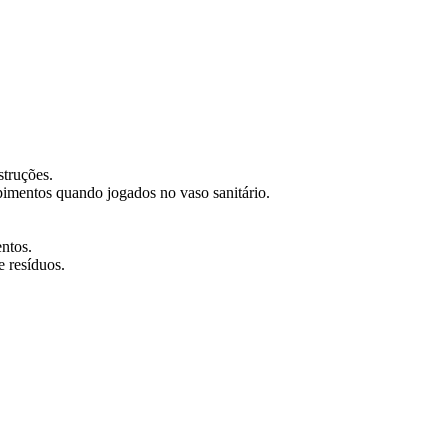
struções.
pimentos quando jogados no vaso sanitário.
ntos.
e resíduos.