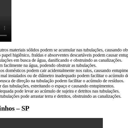
utros materiais sólidos podem se acumular nas tubulações, causando ob
 papel higiênico, fraldas e absorventes descartáveis podem causar entu
ulações em busca de água, danificando e obstruindo as canalizações.
em facilmente na água, podendo obstruir as tubulações.
lios domésticos podem cair acidentalmente nos ralos, causando entupime
 mal instalados ou de diâmetro inadequado podem facilitar o acúmulo d
rusca de direção na tubulação podem facilitar o acúmulo de resíduos.
or das tubulações, estreitando o espaço e causando entupimentos.
equada pode levar ao acúmulo de sujeira e detritos nas tubulações.
tubulações pode arrastar terra e detritos, obstruindo as canalizações.
inhos – SP