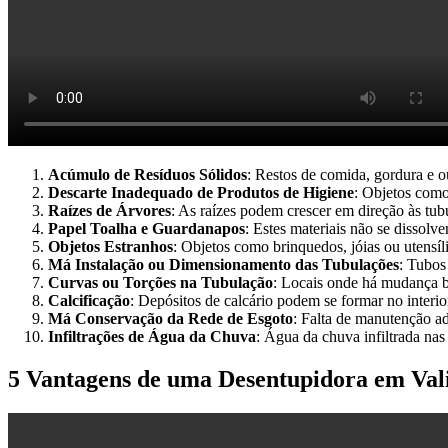
Acúmulo de Resíduos Sólidos
: Restos de comida, gordura e o
Descarte Inadequado de Produtos de Higiene
: Objetos como
Raízes de Árvores
: As raízes podem crescer em direção às tub
Papel Toalha e Guardanapos
: Estes materiais não se dissolv
Objetos Estranhos
: Objetos como brinquedos, jóias ou utensí
Má Instalação ou Dimensionamento das Tubulações
: Tubos
Curvas ou Torções na Tubulação
: Locais onde há mudança b
Calcificação
: Depósitos de calcário podem se formar no interi
Má Conservação da Rede de Esgoto
: Falta de manutenção ad
Infiltrações de Água da Chuva
: Água da chuva infiltrada nas 
5 Vantagens de uma Desentupidora em Val