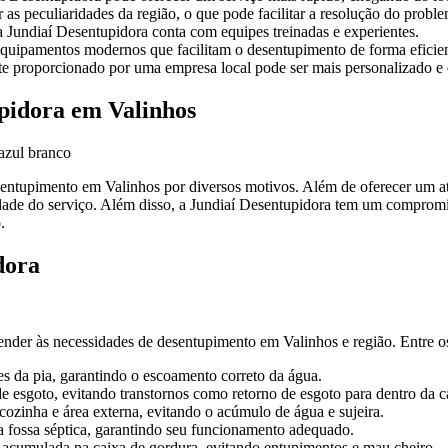
as peculiaridades da região, o que pode facilitar a resolução do proble
 Jundiaí Desentupidora conta com equipes treinadas e experientes.
equipamentos modernos que facilitam o desentupimento de forma eficien
te proporcionado por uma empresa local pode ser mais personalizado e 
pidora em Valinhos
 entupimento em Valinhos por diversos motivos. Além de oferecer um at
dade do serviço. Além disso, a Jundiaí Desentupidora tem um compromis
.
dora
nder às necessidades de desentupimento em Valinhos e região. Entre os 
s da pia, garantindo o escoamento correto da água.
e esgoto, evitando transtornos como retorno de esgoto para dentro da c
cozinha e área externa, evitando o acúmulo de água e sujeira.
a fossa séptica, garantindo seu funcionamento adequado.
acumulada na caixa de gordura, evitando entupimentos e mau cheiro.