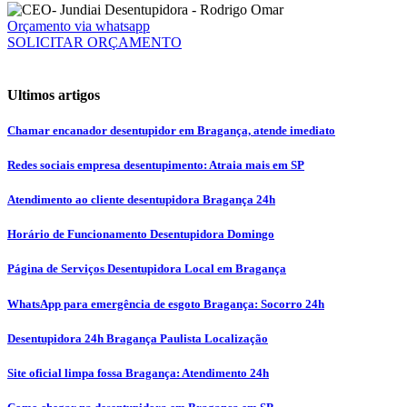
Orçamento via whatsapp
SOLICITAR ORÇAMENTO
Ultimos artigos
Chamar encanador desentupidor em Bragança, atende imediato
Redes sociais empresa desentupimento: Atraia mais em SP
Atendimento ao cliente desentupidora Bragança 24h
Horário de Funcionamento Desentupidora Domingo
Página de Serviços Desentupidora Local em Bragança
WhatsApp para emergência de esgoto Bragança: Socorro 24h
Desentupidora 24h Bragança Paulista Localização
Site oficial limpa fossa Bragança: Atendimento 24h