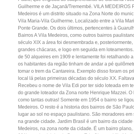
Guilherme e de Jaçanã/Tremembé. VILA MEDEIROS Fonte
Medeiros é um distrito situado na Zona Norte do munic
Vila Maria-Vila Guilherme. Localizado entre a Vila Mar
Ponte Grande. Os dois últimos, pertencentes à Guarul
Bairros A Vila Medeiros, como outros bairros paulista
século XIX a área foi desmembrada e, posteriormente, 
grandes chácaras, e logo em seguida em loteamentos.
de 50 alqueires em 1909 e lentamente foi retalhando a
os habitantes da região tinham de andar a pé quilômetr
tomar o trem da Cantareira. Exemplo disso foram os p
local lá pelas primeiras décadas do século XX. Faltava 
Recebeu o nome de Vila Edi por ter sido loteada em te
do grande loteador da Zona norte Henrique Mazzei. O l
como tantas outras! Somente em 1954 o bairro se ligou
Medeiros. O resto é a historia dos bairros de São Pa
lugar ao sol no espaço paulistano. São moradores em
na grande cidade. Jardim Brasil é um bairro da cidade 
Medeiros, na zona norte da cidade. É um bairro plano,