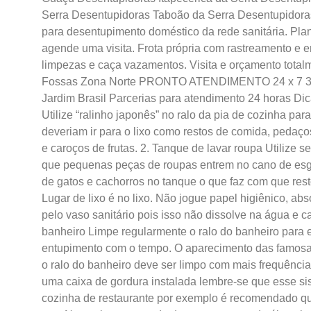
Serra Desentupidoras Taboão da Serra Desentupidora
para desentupimento doméstico da rede sanitária. Plan
agende uma visita. Frota própria com rastreamento e 
limpezas e caça vazamentos. Visita e orçamento tota
Fossas Zona Norte PRONTO ATENDIMENTO 24 x 7 3
Jardim Brasil Parcerias para atendimento 24 horas Dic
Utilize “ralinho japonês” no ralo da pia de cozinha par
deveriam ir para o lixo como restos de comida, pedaços
e caroços de frutas. 2. Tanque de lavar roupa Utilize 
que pequenas peças de roupas entrem no cano de esgo
de gatos e cachorros no tanque o que faz com que resto
Lugar de lixo é no lixo. Não jogue papel higiênico, ab
pelo vaso sanitário pois isso não dissolve na água e 
banheiro Limpe regularmente o ralo do banheiro para 
entupimento com o tempo. O aparecimento das famosas
o ralo do banheiro deve ser limpo com mais frequência
uma caixa de gordura instalada lembre-se que esse s
cozinha de restaurante por exemplo é recomendado que