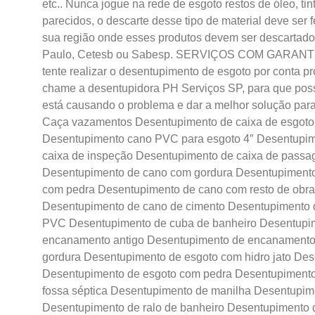
etc.. Nunca jogue na rede de esgoto restos de óleo, tin
parecidos, o descarte desse tipo de material deve ser f
sua região onde esses produtos devem ser descartados
Paulo, Cetesb ou Sabesp. SERVIÇOS COM GARANTIA P
tente realizar o desentupimento de esgoto por conta p
chame a desentupidora PH Serviços SP, para que possa
está causando o problema e dar a melhor solução pa
Caça vazamentos Desentupimento de caixa de esgot
Desentupimento cano PVC para esgoto 4″ Desentupime
caixa de inspeção Desentupimento de caixa de passa
Desentupimento de cano com gordura Desentupiment
com pedra Desentupimento de cano com resto de obr
Desentupimento de cano de cimento Desentupimento d
PVC Desentupimento de cuba de banheiro Desentupim
encanamento antigo Desentupimento de encanamento
gordura Desentupimento de esgoto com hidro jato De
Desentupimento de esgoto com pedra Desentupimento
fossa séptica Desentupimento de manilha Desentupim
Desentupimento de ralo de banheiro Desentupimento