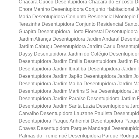
Chácara Cuoco Desentupidora Chácara do Encosto D
Chora Menino Desentupidora Conjunto Habitacional J
Maria Desentupidora Conjunto Residencial Montepio 
Terezinha Desentupidora Conjunto Residencial Santo
Guapira Desentupidora Horto Florestal Desentupidora
Jardim Aliança Desentupidora Jardim Andaraí Desentu
Jardim Cabuçu Desentupidora Jardim Carlu Desentupi
Daysy Desentupidora Jardim do Colégio Desentupido
Desentupidora Jardim Emília Desentupidora Jardim F
Desentupidora Jardim Ibiratiba Desentupidora Jardim 
Desentupidora Jardim Japão Desentupidora Jardim J
Desentupidora Jardim Malba Desentupidora Jardim M
Desentupidora Jardim Martins Silva Desentupidora J
Desentupidora Jardim Paraíso Desentupidora Jardim P
Desentupidora Jardim Santa Luzia Desentupidora Jard
Carvalho Desentupidora Lauzane Paulista Desentupi
Desentupidora Parque Anhembi Desentupidora Parqu
Chaves Desentupidora Parque Mandaqui Desentupid
Palmas do Tremembé Desentupidora Parque Rodrigues