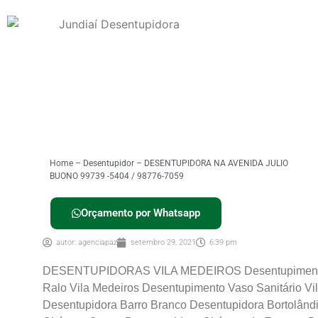
Home
–
Desentupidor
–
DESENTUPIDORA NA AVENIDA JULIO
BUONO 99739 -5404 / 98776-7059
Orçamento por Whatsapp
autor:
agenciapaz
setembro 29, 2021
6:39 pm
DESENTUPIDORAS VILA MEDEIROS Desentupimento d
Ralo Vila Medeiros Desentupimento Vaso Sanitário Vi
Desentupidora Barro Branco Desentupidora Bortolând