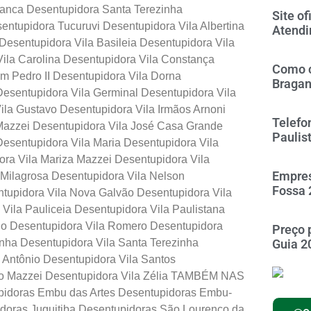
ranca Desentupidora Santa Terezinha
Site of
tupidora Tucuruvi Desentupidora Vila Albertina
Atendi
Desentupidora Vila Basileia Desentupidora Vila
ila Carolina Desentupidora Vila Constança
Como c
m Pedro II Desentupidora Vila Dorna
Braga
Desentupidora Vila Germinal Desentupidora Vila
la Gustavo Desentupidora Vila Irmãos Arnoni
Telefo
a Mazzei Desentupidora Vila José Casa Grande
Paulis
Desentupidora Vila Maria Desentupidora Vila
ora Vila Mariza Mazzei Desentupidora Vila
Empres
 Milagrosa Desentupidora Vila Nelson
Fossa 
ntupidora Vila Nova Galvão Desentupidora Vila
Vila Pauliceia Desentupidora Vila Paulistana
lo Desentupidora Vila Romero Desentupidora
Preço 
nha Desentupidora Vila Santa Terezinha
Guia 2
 Antônio Desentupidora Vila Santos
orio Mazzei Desentupidora Vila Zélia TAMBÉM NAS
doras Embu das Artes Desentupidoras Embu-
idoras Juquitiba Desentupidoras São Lourenço da