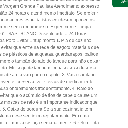
O
s Vargem Grande Paulista Atendimento expresso
tão 24 horas e atendimento Imediato. Se preferir
encanadores especialistas em desentupimentos,
lmente sem compromisso. Experimente. Limpa
65 DIAS DO ANO Desentupidora 24 Horas
as Para Evitar Entupimento 1. Pia de cozinha
a evitar que entre na rede de esgoto materiais que
 de plásticos de etiquetas, guardanapos, palitos
sempre o tampão do ralo do tanque para não deixar
to. Muita gente também limpa a caixa de areia
s de areia vão para o esgoto. 3. Vaso sanitário
sorvente, preservativo e restos de medicamento
causa entupimentos frequentemente. 4. Ralo de
evitar que o acúmulo de fios de cabelo cause um
 moscas de ralo é um importante indicador que
. 5. Caixa de gordura Se a sua cozinha já tem
istema deve ser limpo regularmente. Em uma
 a limpeza se faça semanalmente. 6. Óleo, tinta