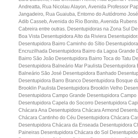
Andreatta, Rua Nicolau Alayon, Avenida Professor Pap
Jangadeiro, Rua Guaiuba, Entorno do Autódromo José
Adib Casseb, Avenida do Rio Bonito, Avenida Rubens
Cabreira entre outras. Desentupidoras na Zona Sul D
Boa Vista Desentupidora Alto da Riviera Desentupidor
Desentupidora Bairro Caminho do Sítio Desentupidora
Encruzilhada Desentupidora Bairro da Lagoa Grande 
Bairro São João Desentupidora Bairro Toca do Tatu D
Desentupidora Balneário Mar Paulista Desentupidora 
Balneário São José Desentupidora Banhado Desentu
Desentupidora Barro Branco Desentupidora Bosque d
Brooklin Paulista Desentupidora Brooklin Velho Des
Desentupidora Campo Grande Desentupidora Campo
Desentupidora Capela do Socorro Desentupidora Cap
Chácara Ana Desentupidora Chácara Armond Desentu
Chácara Cantinho do Céu Desentupidora Chácara Cas
Desentupidora Chácara da Enseada Desentupidora Ch
Paineiras Desentupidora Chácara do Sol Desentupido