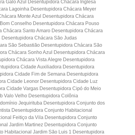
a Galo Azul Desentupidora Chácara Inglesa
cara Lagoinha Desentupidora Chácara Meyer
Chácara Monte Azul Desentupidora Chácara
 Bom Conselho Desentupidora Chácara Pouso
ra Chácara Santo Amaro Desentupidora Chácara
s Desentupidora Chácara São Judas
ara São Sebastião Desentupidora Chácara São
dora Chácara Sonho Azul Desentupidora Chácara
pidora Chácara Vista Alegre Desentupidora
tupidora Cidade Auxiliadora Desentupidora
upidora Cidade Fim de Semana Desentupidora
ora Cidade Leonor Desentupidora Cidade Luz
ora Cidade Vargas Desentupidora Cipó do Meio
 Valo Velho Desentupidora Colônia
omínio Jequirituba Desentupidora Conjunto dos
tista Desentupidora Conjunto Habitacional
ional Feitiço da Vila Desentupidora Conjunto
onal Jardim Martinez Desentupidora Conjunto
o Habitacional Jardim São Luis 1 Desentupidora