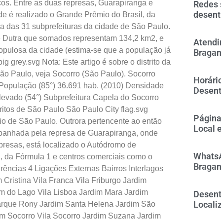
cos. Entre as duas represas, Guarapiranga e
Redes 
desent
nde é realizado o Grande Prêmio do Brasil, da
a das 31 subprefeituras da cidade de São Paulo.
ade Dutra que somados representam 134,2 km2, e
Atendi
opulosa da cidade (estima-se que a população já
Bragan
g grey.svg Nota: Este artigo é sobre o distrito da
ão Paulo, veja Socorro (São Paulo). Socorro
Horári
População (85°) 36.691 hab. (2010) Densidade
Desent
evado (54°) Subprefeitura Capela do Socorro
ritos de São Paulo São Paulo City flag.svg
Página
pio de São Paulo. Outrora pertencente ao então
Local 
 banhada pela represa de Guarapiranga, onde
epresas, está localizado o Autódromo de
WhatsA
l, da Fórmula 1 e centros comerciais como o
Bragan
rências 4 Ligações Externas Bairros Interlagos
 Cristina Vila Franca Vila Friburgo Jardim
m do Lago Vila Lisboa Jardim Mara Jardim
Desent
Locali
rque Rony Jardim Santa Helena Jardim São
m Socorro Vila Socorro Jardim Suzana Jardim