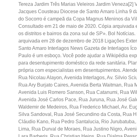
Tereza Jardim Três Marias Veleiros Jardim Veneza[2
Jacques Cousteau Diocese de Santo Amaro Linha 9 d
do Socorro é campeã da Copa Magnus Meninos da Vila
Consultado em 21 de maio de 2020. Cópia arquivada e
os distritos e bairros da zona sul de SP». Bol Notíci
arquivada em 28 de dezembro de 2018 Ligações Exter
Santo Amaro Interlagos News Gazeta de Interlagos Íco
Paulo é um esboço. Você pode ajudar a Wikipédia exp
para desentupimento doméstico da rede sanitária. Plant
própria com especialistas em desentupimentos. Atendem
Rua Nicolau Alayon, Avenida Interlagos, Av. Silvio S
Rua Ary Burjato Caires, Avenida Berta Waitman, Rua 
Avenida Luis Romero Sanson, Rua Catanumi, Rua Willy
Avenida José Carlos Pace, Rua Juruna, Rua José Gald
Waldemir de Medeiros, Rua Frederico Michael, Av. Eu
Silva Sandoval, Rua José Secundino da Costa, Rua H
Cláudio Kano, Rua Pedro Santalucia, Rio Jurubatuba, 
Lima, Rua Durval de Moraes, Rua Justino Nigro, Aveni
Lara Barberis, Rua Christian Heins, Rua Djalma Pesso