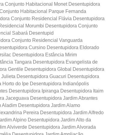
ra Conjunto Habitacional Monet Desentupidora
Conjunto Habitacional Parque Fernanda
dora Conjunto Residencial Flávia Desentupidora
 Residencial Morumbi Desentupidora Conjunto
encial Sabará Desentupid
pidora Conjunto Residencial Vanguarda
sentupidora Cursino Desentupidora Eldorado
ilac Desentupidora Estância Mirim
tância Tangara Desentupidora Evangelista de
ra Gentile Desentupidora Global Desentupidora
Julieta Desentupidora Guacuri Desentupidora
 Horto do Ipe Desentupidora Indianópolis
tes Desentupidora Ipiranga Desentupidora Itaim
ra Jaceguava Desentupidora Jardim Abrantes
m Aladim Desentupidora Jardim Alamo
exandrina Pereira Desentupidora Jardim Alfredo
rdim Alpino Desentupidora Jardim Alto da
dim Alviverde Desentupidora Jardim Alvorada
mélia Desentupidora Jardim Ampliação