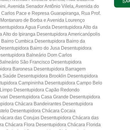
O
ini, Avenida Senador Antônio Vilela, Avenida do
 Carlos Pace e Represa Guarapiranga, Rua Prof.
 Montanaro de Borba e Avenida Lourenço
esentupidora Agua Funda Desentupidora Alto da
a Alto do Ipiranga Desentupidora Americanópolis
 Bairro Cumbica Desentupidora Bairro da
Desentupidora Bairro do Jusa Desentupidora
esentupidora Balneário Dom Carlos
Balneário São Francisco Desentupidora
pidora Baronesa Desentupidora Barragem
a Saúde Desentupidora Brooklin Desentupidora
entupidora Campininha Desentupidora Campo Belo
 Limpo Desentupidora Capão Redondo
ivari Desentupidora Casa Grande Desentupidora
pidora Chácara Bandeirantes Desentupidora
telo Desentupidora Chácara Cocaia
ácara das Corujas Desentupidora Chácara das
ra Chácara Flora Desentupidora Chácara Florida