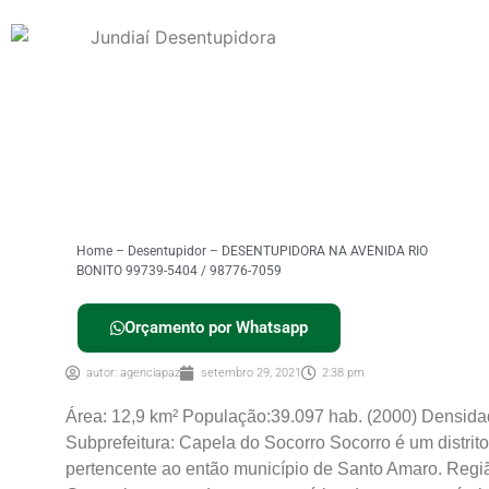
Home
–
Desentupidor
–
DESENTUPIDORA NA AVENIDA RIO
BONITO 99739-5404 / 98776-7059
Orçamento por Whatsapp
autor:
agenciapaz
setembro 29, 2021
2:38 pm
Área: 12,9 km² População:39.097 hab. (2000) Densida
Subprefeitura: Capela do Socorro Socorro é um distrit
pertencente ao então município de Santo Amaro. Regi