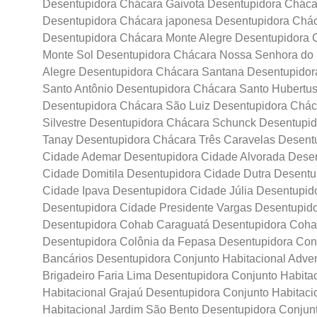
Desentupidora Chácara Gaivota Desentupidora Chácar
Desentupidora Chácara japonesa Desentupidora Chá
Desentupidora Chácara Monte Alegre Desentupidora 
Monte Sol Desentupidora Chácara Nossa Senhora do
Alegre Desentupidora Chácara Santana Desentupido
Santo Antônio Desentupidora Chácara Santo Hubertu
Desentupidora Chácara São Luiz Desentupidora Chác
Silvestre Desentupidora Chácara Schunck Desentupi
Tanay Desentupidora Chácara Três Caravelas Desentu
Cidade Ademar Desentupidora Cidade Alvorada Desen
Cidade Domitila Desentupidora Cidade Dutra Desent
Cidade Ipava Desentupidora Cidade Júlia Desentupid
Desentupidora Cidade Presidente Vargas Desentupid
Desentupidora Cohab Caraguatá Desentupidora Cohab
Desentupidora Colônia da Fepasa Desentupidora Cond
Bancários Desentupidora Conjunto Habitacional Adven
Brigadeiro Faria Lima Desentupidora Conjunto Habitac
Habitacional Grajaú Desentupidora Conjunto Habitaci
Habitacional Jardim São Bento Desentupidora Conjunt