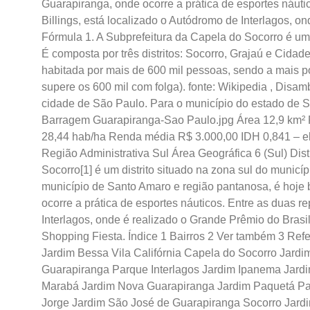
Guarapiranga, onde ocorre a prática de esportes náuti
Billings, está localizado o Autódromo de Interlagos, o
Fórmula 1. A Subprefeitura da Capela do Socorro é um
É composta por três distritos: Socorro, Grajaú e Cid
habitada por mais de 600 mil pessoas, sendo a mais p
supere os 600 mil com folga). fonte: Wikipedia
,
Disambi
cidade de São Paulo. Para o município do estado de S
Barragem Guarapiranga-Sao Paulo.jpg Área 12,9 km² 
28,44 hab/ha Renda média R$ 3.000,00 IDH 0,841 – el
Região Administrativa Sul Área Geográfica 6 (Sul) Dist
Socorro[1] é um distrito situado na zona sul do municí
município de Santo Amaro e região pantanosa, é hoje
ocorre a prática de esportes náuticos. Entre as duas r
Interlagos, onde é realizado o Grande Prêmio do Brasi
Shopping Fiesta. Índice 1 Bairros 2 Ver também 3 Refe
Jardim Bessa Vila Califórnia Capela do Socorro Jardim
Guarapiranga Parque Interlagos Jardim Ipanema Jardi
Marabá Jardim Nova Guarapiranga Jardim Paquetá Pa
Jorge Jardim São José de Guarapiranga Socorro Jardi