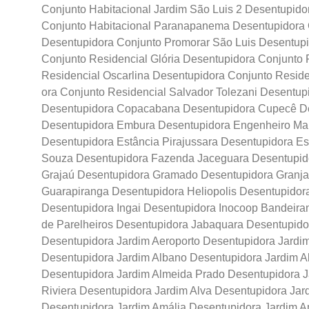
Conjunto Habitacional Jardim São Luis 2 Desentupido
Conjunto Habitacional Paranapanema Desentupidora 
Desentupidora Conjunto Promorar São Luis Desentupi
Conjunto Residencial Glória Desentupidora Conjunto
Residencial Oscarlina Desentupidora Conjunto Resid
ora Conjunto Residencial Salvador Tolezani Desentu
Desentupidora Copacabana Desentupidora Cupecê De
Desentupidora Embura Desentupidora Engenheiro Mars
Desentupidora Estância Pirajussara Desentupidora Es
Souza Desentupidora Fazenda Jaceguara Desentupido
Grajaú Desentupidora Gramado Desentupidora Granja 
Guarapiranga Desentupidora Heliopolis Desentupidora
Desentupidora Ingai Desentupidora Inocoop Bandeiran
de Parelheiros Desentupidora Jabaquara Desentupido
Desentupidora Jardim Aeroporto Desentupidora Jardi
Desentupidora Jardim Albano Desentupidora Jardim Al
Desentupidora Jardim Almeida Prado Desentupidora Ja
Riviera Desentupidora Jardim Alva Desentupidora Jar
Desentupidora Jardim Amália Desentupidora Jardim A