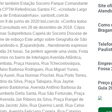
] Ver também Estação Socorro Parque Comandante
Site of
a CPTM Referências Santos FC. «Unidade Largo
Atendi
 de Embaixadinhas». santosfc.com.br.
m 9 de junho de 2020 bol.com.br. «Confira todos
Como c
as. Consultado em 28 de dezembro de 2018. Cópia
Braga
nas Subprefeitura Capela do Socorro Diocese de
ne de esboço Este artigo sobre Geografia de São
Telefo
andindo-o. [Expandir]vde
,
Atendimento expresso
Paulis
ão 24 horas. Se preferir agende uma visita. Frota
os no bairro de Interlagos Avenida Atlântica,
Empres
ciumbata, Praça Havana, Rua Tchecoslováquia,
Fossa 
Mario Barbosa Rodrigues, Rua Miguel Yunes,
 Aureli, Rua Norman Prochet, Rua Porto Torres,
ino da Silva, Praça Tabajara, Rua Jayme
Preço 
genio Bartolomai, Avenida Antônio Barbosa da
Guia 2
umberto Della Santa, Rua São Fortunato, Praça
Avenida Jair Ribeiro da Silva, Praça Rangel de
da Jacinto Júlio, Rua Querino Landi, Rua Celso
lato, Avenida Feliciano Correia, Rua Catarino