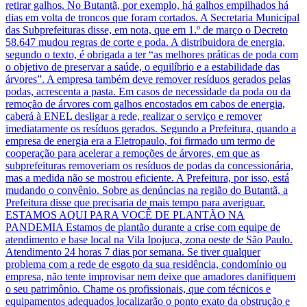
retirar galhos. No Butantã, por exemplo, há galhos empilhados há
dias em volta de troncos que foram cortados. A Secretaria Municipal
das Subprefeituras disse, em nota, que em 1.º de março o Decreto
58.647 mudou regras de corte e poda. A distribuidora de energia,
segundo o texto, é obrigada a ter “as melhores práticas de poda com
o objetivo de preservar a saúde, o equilíbrio e a estabilidade das
árvores”. A empresa também deve remover resíduos gerados pelas
podas, acrescenta a pasta. Em casos de necessidade da poda ou da
remoção de árvores com galhos encostados em cabos de energia,
caberá à ENEL desligar a rede, realizar o serviço e remover
imediatamente os resíduos gerados. Segundo a Prefeitura, quando a
empresa de energia era a Eletropaulo, foi firmado um termo de
cooperação para acelerar a remoções de árvores, em que as
subprefeituras removeriam os resíduos de podas da concessionária,
mas a medida não se mostrou eficiente. A Prefeitura, por isso, está
mudando o convênio. Sobre as denúncias na região do Butantã, a
Prefeitura disse que precisaria de mais tempo para averiguar.
ESTAMOS AQUI PARA VOCÊ DE PLANTÃO NA
PANDEMIA Estamos de plantão durante a crise com equipe de
atendimento e base local na Vila Ipojuca, zona oeste de São Paulo.
Atendimento 24 horas 7 dias por semana. Se tiver qualquer
problema com a rede de esgoto da sua residência, condomínio ou
empresa, não tente improvisar nem deixe que amadores danifiquem
o seu patrimônio. Chame os profissionais, que com técnicos e
equipamentos adequados localizarão o ponto exato da obstrução e