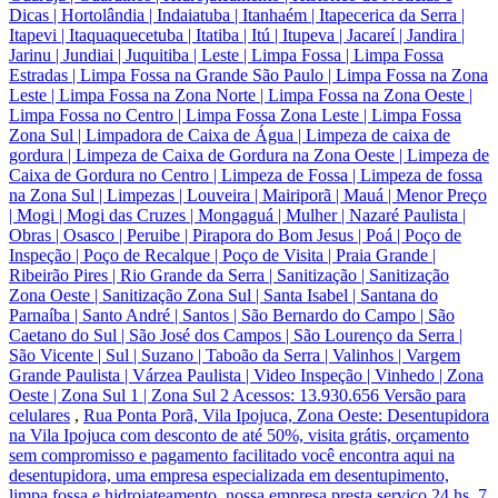
Dicas | Hortolândia | Indaiatuba | Itanhaém | Itapecerica da Serra |
Itapevi | Itaquaquecetuba | Itatiba | Itú | Itupeva | Jacareí | Jandira |
Jarinu | Jundiai | Juquitiba | Leste | Limpa Fossa | Limpa Fossa
Estradas | Limpa Fossa na Grande São Paulo | Limpa Fossa na Zona
Leste | Limpa Fossa na Zona Norte | Limpa Fossa na Zona Oeste |
Limpa Fossa no Centro | Limpa Fossa Zona Leste | Limpa Fossa
Zona Sul | Limpadora de Caixa de Água | Limpeza de caixa de
gordura | Limpeza de Caixa de Gordura na Zona Oeste | Limpeza de
Caixa de Gordura no Centro | Limpeza de Fossa | Limpeza de fossa
na Zona Sul | Limpezas | Louveira | Mairiporã | Mauá | Menor Preço
| Mogi | Mogi das Cruzes | Mongaguá | Mulher | Nazaré Paulista |
Obras | Osasco | Peruibe | Pirapora do Bom Jesus | Poá | Poço de
Inspeção | Poço de Recalque | Poço de Visita | Praia Grande |
Ribeirão Pires | Rio Grande da Serra | Sanitização | Sanitização
Zona Oeste | Sanitização Zona Sul | Santa Isabel | Santana do
Parnaíba | Santo André | Santos | São Bernardo do Campo | São
Caetano do Sul | São José dos Campos | São Lourenço da Serra |
São Vicente | Sul | Suzano | Taboão da Serra | Valinhos | Vargem
Grande Paulista | Várzea Paulista | Video Inspeção | Vinhedo | Zona
Oeste | Zona Sul 1 | Zona Sul 2 Acessos: 13.930.656 Versão para
celulares
,
Rua Ponta Porã, Vila Ipojuca, Zona Oeste: Desentupidora
na Vila Ipojuca com desconto de até 50%, visita grátis, orçamento
sem compromisso e pagamento facilitado você encontra aqui na
desentupidora, uma empresa especializada em desentupimento,
limpa fossa e hidrojateamento, nossa empresa presta serviço 24 hs, 7