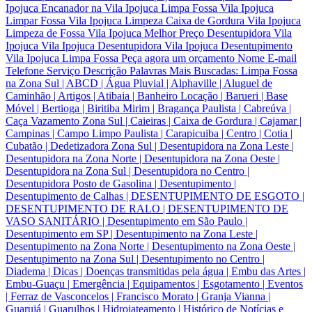
Ipojuca Encanador na Vila Ipojuca Limpa Fossa Vila Ipojuca
Limpar Fossa Vila Ipojuca Limpeza Caixa de Gordura Vila Ipojuca
Limpeza de Fossa Vila Ipojuca Melhor Preço Desentupidora Vila
Ipojuca Vila Ipojuca Desentupidora Vila Ipojuca Desentupimento
Vila Ipojuca Limpa Fossa Peça agora um orçamento Nome E-mail
Telefone Serviço Descrição Palavras Mais Buscadas: Limpa Fossa
na Zona Sul | ABCD | Água Pluvial | Alphaville | Aluguel de
Caminhão | Artigos | Atibaia | Banheiro Locação | Barueri | Base
Móvel | Bertioga | Biritiba Mirim | Bragança Paulista | Cabreúva |
Caça Vazamento Zona Sul | Caieiras | Caixa de Gordura | Cajamar |
Campinas | Campo Limpo Paulista | Carapicuiba | Centro | Cotia |
Cubatão | Dedetizadora Zona Sul | Desentupidora na Zona Leste |
Desentupidora na Zona Norte | Desentupidora na Zona Oeste |
Desentupidora na Zona Sul | Desentupidora no Centro |
Desentupidora Posto de Gasolina | Desentupimento |
Desentupimento de Calhas | DESENTUPIMENTO DE ESGOTO |
DESENTUPIMENTO DE RALO | DESENTUPIMENTO DE
VASO SANITÁRIO | Desentupimento em São Paulo |
Desentupimento em SP | Desentupimento na Zona Leste |
Desentupimento na Zona Norte | Desentupimento na Zona Oeste |
Desentupimento na Zona Sul | Desentupimento no Centro |
Diadema | Dicas | Doenças transmitidas pela água | Embu das Artes |
Embu-Guaçu | Emergência | Equipamentos | Esgotamento | Eventos
| Ferraz de Vasconcelos | Francisco Morato | Granja Vianna |
Guarujá | Guarulhos | Hidrojateamento | Histórico de Notícias e