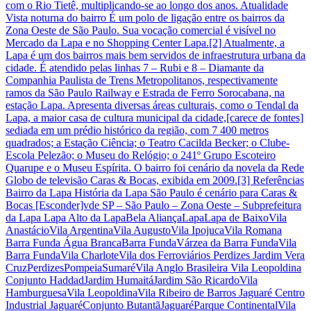
com o Rio Tietê, multiplicando-se ao longo dos anos. Atualidade
Vista noturna do bairro É um polo de ligação entre os bairros da
Zona Oeste de São Paulo. Sua vocação comercial é visível no
Mercado da Lapa e no Shopping Center Lapa.[2] Atualmente, a
Lapa é um dos bairros mais bem servidos de infraestrutura urbana da
cidade. É atendido pelas linhas 7 – Rubi e 8 – Diamante da
Companhia Paulista de Trens Metropolitanos, respectivamente
ramos da São Paulo Railway e Estrada de Ferro Sorocabana, na
estação Lapa. Apresenta diversas áreas culturais, como o Tendal da
Lapa, a maior casa de cultura municipal da cidade,[carece de fontes]
sediada em um prédio histórico da região, com 7 400 metros
quadrados; a Estação Ciência; o Teatro Cacilda Becker; o Clube-
Escola Pelezão; o Museu do Relógio; o 241º Grupo Escoteiro
Quarupe e o Museu Espírita. O bairro foi cenário da novela da Rede
Globo de televisão Caras & Bocas, exibida em 2009.[3] Referências
Bairro da Lapa História da Lapa São Paulo é cenário para Caras &
Bocas [Esconder]vde SP – São Paulo – Zona Oeste – Subprefeitura
da Lapa Lapa Alto da LapaBela AliançaLapaLapa de BaixoVila
AnastácioVila ArgentinaVila AugustoVila IpojucaVila Romana
Barra Funda Água BrancaBarra FundaVárzea da Barra FundaVila
Barra FundaVila CharloteVila dos Ferroviários Perdizes Jardim Vera
CruzPerdizesPompeiaSumaréVila Anglo Brasileira Vila Leopoldina
Conjunto HaddadJardim HumaitáJardim São RicardoVila
HamburguesaVila LeopoldinaVila Ribeiro de Barros Jaguaré Centro
Industrial JaguaréConjunto ButantãJaguaréParque ContinentalVila