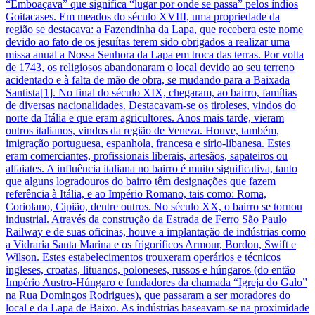
“Emboaçava” que significa “lugar por onde se passa” pelos índios
Goitacases. Em meados do século XVIII, uma propriedade da
região se destacava: a Fazendinha da Lapa, que recebera este nome
devido ao fato de os jesuítas terem sido obrigados a realizar uma
missa anual a Nossa Senhora da Lapa em troca das terras. Por volta
de 1743, os religiosos abandonaram o local devido ao seu terreno
acidentado e à falta de mão de obra, se mudando para a Baixada
Santista[1]. No final do século XIX, chegaram, ao bairro, famílias
de diversas nacionalidades. Destacavam-se os tiroleses, vindos do
norte da Itália e que eram agricultores. Anos mais tarde, vieram
outros italianos, vindos da região de Veneza. Houve, também,
imigração portuguesa, espanhola, francesa e sírio-libanesa. Estes
eram comerciantes, profissionais liberais, artesãos, sapateiros ou
alfaiates. A influência italiana no bairro é muito significativa, tanto
que alguns logradouros do bairro têm designações que fazem
referência à Itália, e ao Império Romano, tais como: Roma,
Coriolano, Cipião, dentre outros. No século XX, o bairro se tornou
industrial. Através da construção da Estrada de Ferro São Paulo
Railway e de suas oficinas, houve a implantação de indústrias como
a Vidraria Santa Marina e os frigoríficos Armour, Bordon, Swift e
Wilson. Estes estabelecimentos trouxeram operários e técnicos
ingleses, croatas, lituanos, poloneses, russos e húngaros (do então
Império Austro-Húngaro e fundadores da chamada “Igreja do Galo”
na Rua Domingos Rodrigues), que passaram a ser moradores do
local e da Lapa de Baixo. As indústrias baseavam-se na proximidade