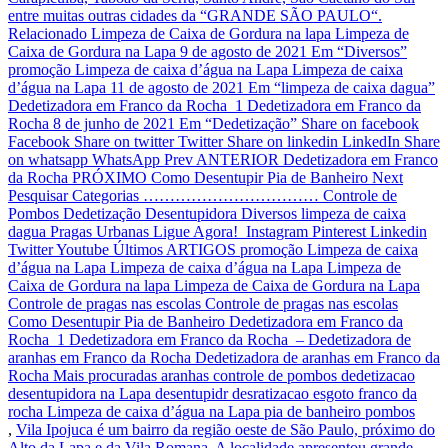
entre muitas outras cidades da “GRANDE SÃO PAULO“.
Relacionado Limpeza de Caixa de Gordura na lapa Limpeza de
Caixa de Gordura na Lapa 9 de agosto de 2021 Em “Diversos”
promoção Limpeza de caixa d’água na Lapa Limpeza de caixa
d’água na Lapa 11 de agosto de 2021 Em “limpeza de caixa dagua”
Dedetizadora em Franco da Rocha_1 Dedetizadora em Franco da
Rocha 8 de junho de 2021 Em “Dedetização” Share on facebook
Facebook Share on twitter Twitter Share on linkedin LinkedIn Share
on whatsapp WhatsApp Prev ANTERIOR Dedetizadora em Franco
da Rocha PRÓXIMO Como Desentupir Pia de Banheiro Next
Pesquisar Categorias …………………………… Controle de
Pombos Dedetização Desentupidora Diversos limpeza de caixa
dagua Pragas Urbanas Ligue Agora! Instagram Pinterest Linkedin
Twitter Youtube Últimos ARTIGOS promoção Limpeza de caixa
d’água na Lapa Limpeza de caixa d’água na Lapa Limpeza de
Caixa de Gordura na lapa Limpeza de Caixa de Gordura na Lapa
Controle de pragas nas escolas Controle de pragas nas escolas
Como Desentupir Pia de Banheiro Dedetizadora em Franco da
Rocha_1 Dedetizadora em Franco da Rocha – Dedetizadora de
aranhas em Franco da Rocha Dedetizadora de aranhas em Franco da
Rocha Mais procuradas aranhas controle de pombos dedetizacao
desentupidora na Lapa desentupidr desratizacao esgoto franco da
rocha Limpeza de caixa d’água na Lapa pia de banheiro pombos
,
Vila Ipojuca é um bairro da região oeste de São Paulo, próximo do
Alto da Lapa e da Vila Romana. A localidade apresentou grande