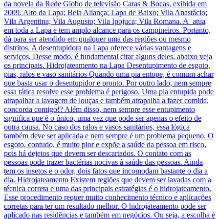
da novela da Rede Globo de televisão Caras & Bocas, exibida em
2009. Alto da Lapa; Bela Aliança; Lapa de Baixo; Vila Anastácio;
Vila Argentina; Vila Augusto; Vila Ipojuca; Vila Romana. A atua
em toda a Lapa e tem amplo alcance para os campineiros. Portanto,
dá para ser atendido em qualquer uma das regiões ou mesmo
distritos. A desentupidora na Lapa oferece várias vantagens e
serviços. Desse modo, é fundamental citar alguns deles, abaixo veja
os principais. Hidrojateamento na Lapa Desentupimento de esgoto,
pias, ralos e vaso sanitários Quando uma pia entope, é comum achar
que basta usar o desentupidor e pronto. Por outro lado, nem sempre
essa tática resolve esse problema é perigoso. Uma pia entupida pode
atrapalhar a lavagem de louças e também atrapalha a fazer comida,
concorda comigo!? Além disso, nem sempre esse entupimento
significa que é o único, uma vez que pode ser apenas o efeito de
outra causa. No caso dos ralos e vasos sanitários, essa lógica
também deve ser aplicada e nem sempre é um problema pequeno. O
esgoto, contudo, é muito pior e expõe a saúde da pessoa em risco,
pois há dejetos que devem ser descartados. O contato com as
pessoas pode trazer bactérias nocivas à saúde das pessoas. Ainda
tem os insetos e o odor, dois fatos que incomodam bastante o dia a
dia. Hidrojateamento Existem regiões que devem ser lavadas com a
técnica correta e uma das principais estratégias é o hidrojateamento.
Esse procedimento requer muito conhecimento técnico e aplicações
corretas para ter um resultado melhor. O hidrojateamento pode ser
aplicado nas residências e também em negócios. Ou seja, a escolha é