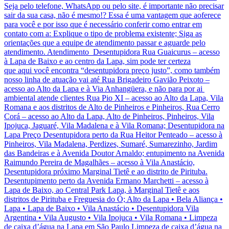
Seja pelo telefone, WhatsApp ou pelo site, é importante não precisar
sair da sua casa, não é mesmo!? Essa é uma vantagem que aoferece
para você e por isso que é necessário conferir como entrar em
contato com a: Explique o tipo de problema existente; Siga as
orientações que a equipe de atendimento passar e aguarde pelo
atendimento. Atendimento Desentupidora Rua Guaicurus – acesso
à Lapa de Baixo e ao centro da Lapa, sim pode ter certeza
que aqui você encontra “desentupidora preço justo”, como também
nosso linha de atuação vai até Rua Brigadeiro Gavião Peixoto –
acesso ao Alto da Lapa e à Via Anhangüera, e não para por ai
ambiental atende clientes Rua Pio XI – acesso ao Alto da Lapa, Vila
Romana e aos distritos de Alto de Pinheiros e Pinheiros, Rua Cerro
Corá – acesso ao Alto da Lapa, Alto de Pinheiros, Pinheiros, Vila
Ipojuca, Jaguaré, Vila Madalena e à Vila Romana; Desentupidora na
Lapa Preço Desentupidora perto da Rua Heitor Penteado – acesso à
Pinheiros, Vila Madalena, Perdizes, Sumaré, Sumarezinho, Jardim
das Bandeiras e à Avenida Doutor Arnaldo; entupimento na Avenida
Raimundo Pereira de Magalhães – acesso à Vila Anastácio,
Desentupidora próximo Marginal Tietê e ao distrito de Pirituba.
Desentupimento perto da Avenida Ermano Marchetti – acesso à
Lapa de Baixo, ao Central Park Lapa, à Marginal Tietê e aos
distritos de Pirituba e Freguesia do Ó; Alto da Lapa • Bela Aliança •
Lapa • Lapa de Baixo • Vila Anastácio • Desentupidora Vila
Argentina • Vila Augusto • Vila Ipojuca • Vila Romana • Limpeza
de caixa d’água na Lapa em São Paulo Limpeza de caixa d’água na