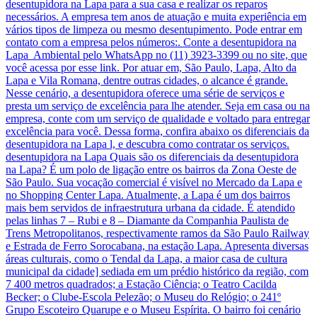
desentupidora na Lapa para a sua casa e realizar os reparos
necessários. A empresa tem anos de atuação e muita experiência em
vários tipos de limpeza ou mesmo desentupimento. Pode entrar em
contato com a empresa pelos números:. Conte a desentupidora na
Lapa Ambiental pelo WhatsApp no (11) 3923-3399 ou no site, que
você acessa por esse link. Por atuar em, São Paulo, Lapa, Alto da
Lapa e Vila Romana, dentre outras cidades, o alcance é grande.
Nesse cenário, a desentupidora oferece uma série de serviços e
presta um serviço de excelência para lhe atender. Seja em casa ou na
empresa, conte com um serviço de qualidade e voltado para entregar
excelência para você. Dessa forma, confira abaixo os diferenciais da
desentupidora na Lapa l, e descubra como contratar os serviços.
desentupidora na Lapa Quais são os diferenciais da desentupidora
na Lapa? É um polo de ligação entre os bairros da Zona Oeste de
São Paulo. Sua vocação comercial é visível no Mercado da Lapa e
no Shopping Center Lapa. Atualmente, a Lapa é um dos bairros
mais bem servidos de infraestrutura urbana da cidade. É atendido
pelas linhas 7 – Rubi e 8 – Diamante da Companhia Paulista de
Trens Metropolitanos, respectivamente ramos da São Paulo Railway
e Estrada de Ferro Sorocabana, na estação Lapa. Apresenta diversas
áreas culturais, como o Tendal da Lapa, a maior casa de cultura
municipal da cidade] sediada em um prédio histórico da região, com
7 400 metros quadrados; a Estação Ciência; o Teatro Cacilda
Becker; o Clube-Escola Pelezão; o Museu do Relógio; o 241º
Grupo Escoteiro Quarupe e o Museu Espírita. O bairro foi cenário