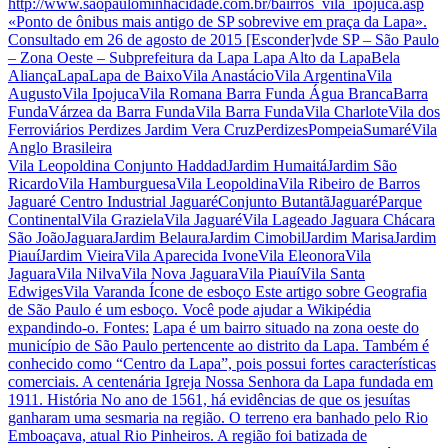
http://www.saopaulominhacidade.com.br/bairros_vila_ipojuca.asp
«Ponto de ônibus mais antigo de SP sobrevive em praça da Lapa».
Consultado em 26 de agosto de 2015 [Esconder]vde SP – São Paulo
– Zona Oeste – Subprefeitura da Lapa Lapa Alto da LapaBela
AliançaLapaLapa de BaixoVila AnastácioVila ArgentinaVila
AugustoVila IpojucaVila Romana Barra Funda Água BrancaBarra
FundaVárzea da Barra FundaVila Barra FundaVila CharloteVila dos
Ferroviários Perdizes Jardim Vera CruzPerdizesPompeiaSumaréVila
Anglo Brasileira
Vila Leopoldina Conjunto HaddadJardim HumaitáJardim São
RicardoVila HamburguesaVila LeopoldinaVila Ribeiro de Barros
Jaguaré Centro Industrial JaguaréConjunto ButantãJaguaréParque
ContinentalVila GrazielaVila JaguaréVila Lageado Jaguara Chácara
São JoãoJaguaraJardim BelauraJardim CimobilJardim MarisaJardim
PiauíJardim VieiraVila Aparecida IvoneVila EleonoraVila
JaguaraVila NilvaVila Nova JaguaraVila PiauíVila Santa
EdwigesVila Varanda Ícone de esboço Este artigo sobre Geografia
de São Paulo é um esboço. Você pode ajudar a Wikipédia
expandindo-o. Fontes:
Lapa é um bairro situado na zona oeste do
município de São Paulo pertencente ao distrito da Lapa. Também é
conhecido como “Centro da Lapa”, pois possui fortes características
comerciais. A centenária Igreja Nossa Senhora da Lapa fundada em
1911. História No ano de 1561, há evidências de que os jesuítas
ganharam uma sesmaria na região. O terreno era banhado pelo Rio
Emboaçava, atual Rio Pinheiros. A região foi batizada de