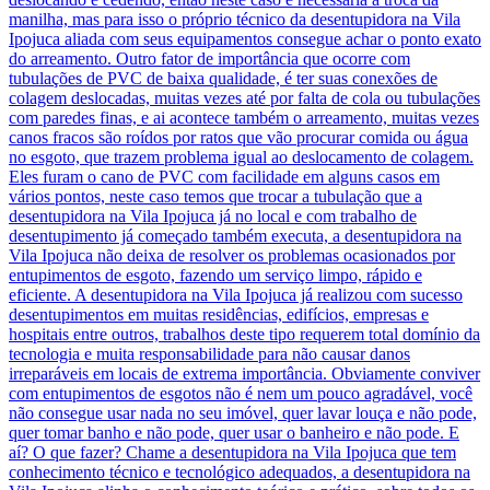
manilha, mas para isso o próprio técnico da desentupidora na Vila
Ipojuca aliada com seus equipamentos consegue achar o ponto exato
do arreamento. Outro fator de importância que ocorre com
tubulações de PVC de baixa qualidade, é ter suas conexões de
colagem deslocadas, muitas vezes até por falta de cola ou tubulações
com paredes finas, e ai acontece também o arreamento, muitas vezes
canos fracos são roídos por ratos que vão procurar comida ou água
no esgoto, que trazem problema igual ao deslocamento de colagem.
Eles furam o cano de PVC com facilidade em alguns casos em
vários pontos, neste caso temos que trocar a tubulação que a
desentupidora na Vila Ipojuca já no local e com trabalho de
desentupimento já começado também executa, a desentupidora na
Vila Ipojuca não deixa de resolver os problemas ocasionados por
entupimentos de esgoto, fazendo um serviço limpo, rápido e
eficiente. A desentupidora na Vila Ipojuca já realizou com sucesso
desentupimentos em muitas residências, edifícios, empresas e
hospitais entre outros, trabalhos deste tipo requerem total domínio da
tecnologia e muita responsabilidade para não causar danos
irreparáveis em locais de extrema importância. Obviamente conviver
com entupimentos de esgotos não é nem um pouco agradável, você
não consegue usar nada no seu imóvel, quer lavar louça e não pode,
quer tomar banho e não pode, quer usar o banheiro e não pode. E
aí? O que fazer? Chame a desentupidora na Vila Ipojuca que tem
conhecimento técnico e tecnológico adequados, a desentupidora na