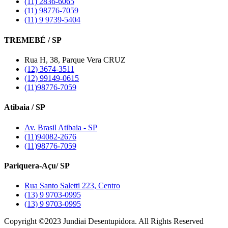
(11) 2836-6065
(11) 98776-7059
(11) 9 9739-5404
TREMEBÉ / SP
Rua H, 38, Parque Vera CRUZ
(12) 3674-3511
(12) 99149-0615
(11)98776-7059
Atibaia / SP
Av. Brasil Atibaia - SP
(11)94082-2676
(11)98776-7059
Pariquera-Açu/ SP
Rua Santo Saletti 223, Centro
(13) 9 9703-0995
(13) 9 9703-0995
Copyright ©2023 Jundiai Desentupidora. All Rights Reserved