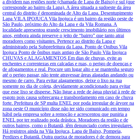
a dividem nas regiões norte (chamada de Lapa de Baixo) e sul (que
corresponde ao bairro da Lapa). A área situada a sudoeste da área
central do distrito é denominada de Alto da Lapa. Desentupimento
Lapa VILA IPOJUCA Vila Ipojuca é um bairro da região oeste de
São Paulo, próximo do Alto da Lapa e da Vila Romana. A
localidade apresentou grande crescimento imobiliário nos últimos
anos, embora ainda preserve o jeito de “bairro” que tanto atrai
moradores como visitantes. Pertence ao distrito da Lapa e
administrado pela Subprefeitura da Lapa. Ponto de Onibus Vila
Ipojuca Ponto de ônibus mais antigo de São Paulo Vila Ipojuca
CHUVAS e ALAGAMENTOS Em dias de chuvas, evite as
enchentes e correntezas em calçadas e ruas, o perigo de doenças e
de afogamentos e real. Procure um lugar alto e se mantenha seguro
até o perigo passar, não tente atravessar áreas alagadas andando ou
mesmo de carro. Para evitar alagamentos, deixe o lixo na rua
somente no dia de coleta, devidamente acondicionado para evitar
que esse lixo se disperse. Não ligue a rede de água pluvial à rede de
esgoto pois causa sobrecarga e transbordamento em caso de chuva
forte. Prefeitura de SP multa ENEL por poda irregular de árvore na
zona oeste O município disse não ter sido comunicado em tempo
hábil pela empresa sobre a remoção e acrescentou que puniria a
ENEL por ter realizado poda drástica. Moradores da região e de
outros bairros, como o Butantã, têm denunciado cortes irregulares.
Há registros ainda na Vila Ipojuca, Lapa de Baixo, Pompeia,
Perdizes e Butantã. Outra queixa de moradores é de demora para