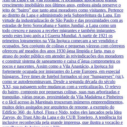
crescimento imobiliário nos últimos anos, embora ainda preserve o
jeito de “bairro” que tanto atrai moradores como visitantes. Pertence
ao distrito da Lapa e administrado pela Subprefeitura da Lapa. Em
virtude da industrialização de São Paulo e das proximidades com as
estradas de ferro Sorocabana e Santos Jundiaí, a Lapa como um
todo cresceu e passou a receber migrantes e também imigrantes,
sendo estes logo após a I Guerra Mundial. A partir de 1921 os
primeiros loteamentos na Vila Ipojuca começam a ser vendidos e
ocupados. Seu conjunto de colinas e pequenas várzeas com córregos
ofereceu até meados dos anos 1930 água límpida e farta, mas o
atraso do poder público em atender às reivindicações dos moradores
e construir sistema de saneamento e caixa d´água comprometeu os
poços e nascentes. Assim como a Vila Anastácio, a Ipojuca foi
fortemente ocupada por imigrantes do Leste Europeu, em especial
húngaros. Teve times de futebol formados só por “hungareses” (sic),
como se autodenominavam. Desde a segunda década do século
XXI, sua paisagem sofre mudanças com a verticalização. O relevo
do bairro, composto por pequenas colinas, suas ruas arborizadas e
tranquilas, várias praças, proximidade da Vila Madalena e Pinheiros
e o fácil acesso às Marginais trouxeram inúmeros empreendimentos,
muitos deles assinados por arquitetos de renome, a exemplo do
Edifício 360, do Árbol, Flora e Nido, todos eles lançados pela Idea
Zarvos, do Trust Alto da Lapa e do CUB Tonelero. A tendência foi
inclusive reconhecida pela grande imprensa, que ilustra a vocação e