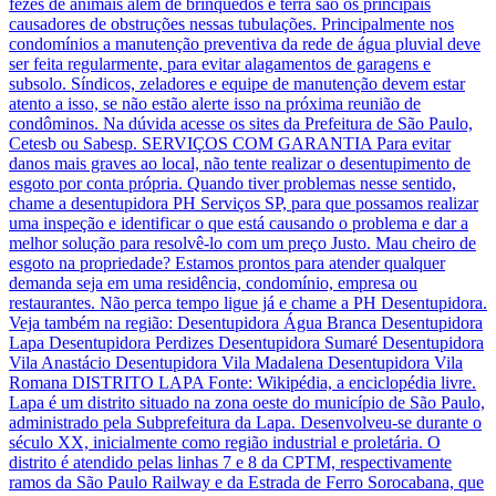
fezes de animais além de brinquedos e terra são os principais
causadores de obstruções nessas tubulações. Principalmente nos
condomínios a manutenção preventiva da rede de água pluvial deve
ser feita regularmente, para evitar alagamentos de garagens e
subsolo. Síndicos, zeladores e equipe de manutenção devem estar
atento a isso, se não estão alerte isso na próxima reunião de
condôminos. Na dúvida acesse os sites da Prefeitura de São Paulo,
Cetesb ou Sabesp. SERVIÇOS COM GARANTIA Para evitar
danos mais graves ao local, não tente realizar o desentupimento de
esgoto por conta própria. Quando tiver problemas nesse sentido,
chame a desentupidora PH Serviços SP, para que possamos realizar
uma inspeção e identificar o que está causando o problema e dar a
melhor solução para resolvê-lo com um preço Justo. Mau cheiro de
esgoto na propriedade? Estamos prontos para atender qualquer
demanda seja em uma residência, condomínio, empresa ou
restaurantes. Não perca tempo ligue já e chame a PH Desentupidora.
Veja também na região: Desentupidora Água Branca Desentupidora
Lapa Desentupidora Perdizes Desentupidora Sumaré Desentupidora
Vila Anastácio Desentupidora Vila Madalena Desentupidora Vila
Romana DISTRITO LAPA Fonte: Wikipédia, a enciclopédia livre.
Lapa é um distrito situado na zona oeste do município de São Paulo,
administrado pela Subprefeitura da Lapa. Desenvolveu-se durante o
século XX, inicialmente como região industrial e proletária. O
distrito é atendido pelas linhas 7 e 8 da CPTM, respectivamente
ramos da São Paulo Railway e da Estrada de Ferro Sorocabana, que