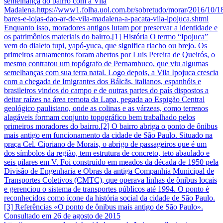
semelhança do bairro com a Vila
Madalena.https://www1.folha.uol.com.br/sobretudo/morar/2016/10/1
bares-e-lojas-dao-ar-de-vila-madalena-a-pacata-vila-ipojuca.shtml
Enquanto isso, moradores antigos lutam por preservar a identidade e
os patrimônios materiais do bairro.[1] História O termo “Ipojuca”
vem do dialeto tupi, yapó-yuca, que significa riacho ou brejo. Os
primeiros arruamentos foram abertos por Luis Pereira de Queirós, o
mesmo contratou um topógrafo de Pernambuco, que viu algumas
semelhanças com sua terra natal. Logo depois, a Vila Ipojuca crescia
com a chegada de Imigrantes dos Bálcãs, italianos, espanhóis e
brasileiros vindos do campo e de outras partes do país dispostos a
deitar raízes na área remota da Lapa, pegada ao Espigão Central
geológico paulistano, onde as colinas e as várzeas, como terrenos
alagáveis formam conjunto topográfico bem trabalhado pelos
primeiros moradores do bairro.[2] O bairro abriga o ponto de ônibus
mais antigo em funcionamento da cidade de São Paulo. Situado na
praça Cel. Cipriano de Morais, o abrigo de passageiros que é um
dos símbolos da região, tem estrutura de concreto, teto abaulado e
seis pilares em V. Foi construído em meados da década de 1950 pela
Divisão de Engenharia e Obras da antiga Companhia Municipal de
Transportes Coletivos (CMTC), que operava linhas de ônibus locais
e gerenciou o sistema de transportes públicos até 1994. O ponto é
reconhecidos como ícone da história social da cidade de São Paulo.
[3] Referências «O ponto de ônibus mais antigo de São Paulo».
Consultado em 26 de agosto de 2015