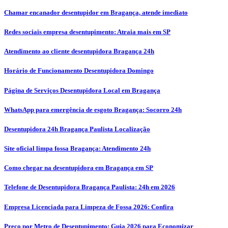
Chamar encanador desentupidor em Bragança, atende imediato
Redes sociais empresa desentupimento: Atraia mais em SP
Atendimento ao cliente desentupidora Bragança 24h
Horário de Funcionamento Desentupidora Domingo
Página de Serviços Desentupidora Local em Bragança
WhatsApp para emergência de esgoto Bragança: Socorro 24h
Desentupidora 24h Bragança Paulista Localização
Site oficial limpa fossa Bragança: Atendimento 24h
Como chegar na desentupidora em Bragança em SP
Telefone de Desentupidora Bragança Paulista: 24h em 2026
Empresa Licenciada para Limpeza de Fossa 2026: Confira
Preço por Metro de Desentupimento: Guia 2026 para Economizar