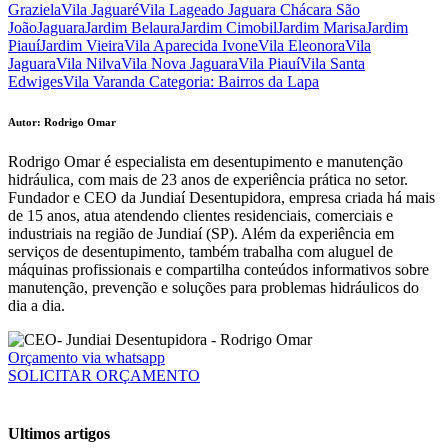
GrazielaVila JaguaréVila Lageado Jaguara Chácara São
JoãoJaguaraJardim BelauraJardim CimobilJardim MarisaJardim
PiauíJardim VieiraVila Aparecida IvoneVila EleonoraVila
JaguaraVila NilvaVila Nova JaguaraVila PiauíVila Santa
EdwigesVila Varanda Categoria: Bairros da Lapa
Autor: Rodrigo Omar
Rodrigo Omar é especialista em desentupimento e manutenção
hidráulica, com mais de 23 anos de experiência prática no setor.
Fundador e CEO da Jundiaí Desentupidora, empresa criada há mais
de 15 anos, atua atendendo clientes residenciais, comerciais e
industriais na região de Jundiaí (SP). Além da experiência em
serviços de desentupimento, também trabalha com aluguel de
máquinas profissionais e compartilha conteúdos informativos sobre
manutenção, prevenção e soluções para problemas hidráulicos do
dia a dia.
Orçamento via whatsapp
SOLICITAR ORÇAMENTO
Ultimos artigos