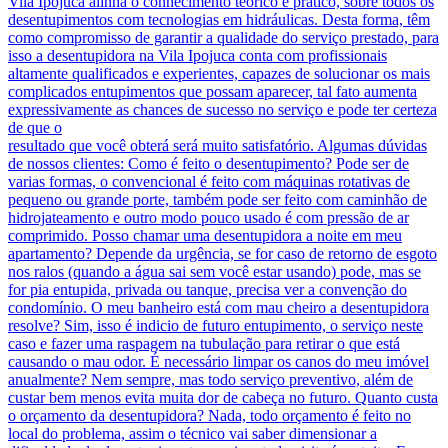
Vila Ipojuca alinha o conhecimento teórico e prático, sobre todos os
desentupimentos com tecnologias em hidráulicas. Desta forma, têm
como compromisso de garantir a qualidade do serviço prestado, para
isso a desentupidora na Vila Ipojuca conta com profissionais
altamente qualificados e experientes, capazes de solucionar os mais
complicados entupimentos que possam aparecer, tal fato aumenta
expressivamente as chances de sucesso no serviço e pode ter certeza
de que o
resultado que você obterá será muito satisfatório. Algumas dúvidas
de nossos clientes: Como é feito o desentupimento? Pode ser de
varias formas, o convencional é feito com máquinas rotativas de
pequeno ou grande porte, também pode ser feito com caminhão de
hidrojateamento e outro modo pouco usado é com pressão de ar
comprimido. Posso chamar uma desentupidora a noite em meu
apartamento? Depende da urgência, se for caso de retorno de esgoto
nos ralos (quando a água sai sem você estar usando) pode, mas se
for pia entupida, privada ou tanque, precisa ver a convenção do
condomínio. O meu banheiro está com mau cheiro a desentupidora
resolve? Sim, isso é indicio de futuro entupimento, o serviço neste
caso e fazer uma raspagem na tubulação para retirar o que está
causando o mau odor. É necessário limpar os canos do meu imóvel
anualmente? Nem sempre, mas todo serviço preventivo, além de
custar bem menos evita muita dor de cabeça no futuro. Quanto custa
o orçamento da desentupidora? Nada, todo orçamento é feito no
local do problema, assim o técnico vai saber dimensionar a