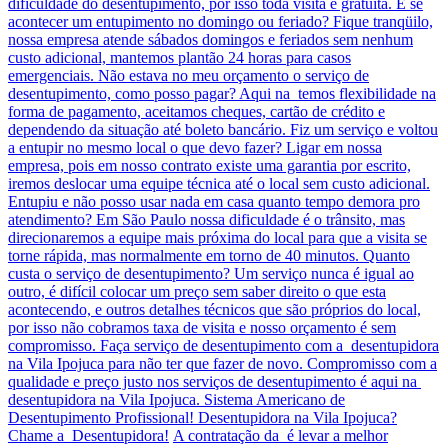
dificuldade do desentupimento, por isso toda visita é gratuita. E se
acontecer um entupimento no domingo ou feriado? Fique tranqüilo,
nossa empresa atende sábados domingos e feriados sem nenhum
custo adicional, mantemos plantão 24 horas para casos
emergenciais. Não estava no meu orçamento o serviço de
desentupimento, como posso pagar? Aqui na temos flexibilidade na
forma de pagamento, aceitamos cheques, cartão de crédito e
dependendo da situação até boleto bancário. Fiz um serviço e voltou
a entupir no mesmo local o que devo fazer? Ligar em nossa
empresa, pois em nosso contrato existe uma garantia por escrito,
iremos deslocar uma equipe técnica até o local sem custo adicional.
Entupiu e não posso usar nada em casa quanto tempo demora pro
atendimento? Em São Paulo nossa dificuldade é o trânsito, mas
direcionaremos a equipe mais próxima do local para que a visita se
torne rápida, mas normalmente em torno de 40 minutos. Quanto
custa o serviço de desentupimento? Um serviço nunca é igual ao
outro, é difícil colocar um preço sem saber direito o que esta
acontecendo, e outros detalhes técnicos que são próprios do local,
por isso não cobramos taxa de visita e nosso orçamento é sem
compromisso. Faça serviço de desentupimento com a desentupidora
na Vila Ipojuca para não ter que fazer de novo. Compromisso com a
qualidade e preço justo nos serviços de desentupimento é aqui na
desentupidora na Vila Ipojuca. Sistema Americano de
Desentupimento Profissional! Desentupidora na Vila Ipojuca?
Chame a Desentupidora!
A contratação da é levar a melhor