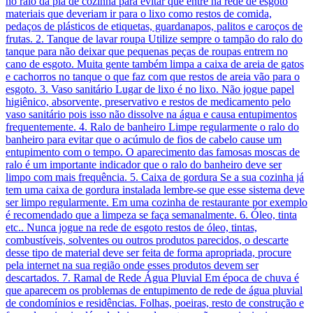
no ralo da pia de cozinha para evitar que entre na rede de esgoto
materiais que deveriam ir para o lixo como restos de comida,
pedaços de plásticos de etiquetas, guardanapos, palitos e caroços de
frutas. 2. Tanque de lavar roupa Utilize sempre o tampão do ralo do
tanque para não deixar que pequenas peças de roupas entrem no
cano de esgoto. Muita gente também limpa a caixa de areia de gatos
e cachorros no tanque o que faz com que restos de areia vão para o
esgoto. 3. Vaso sanitário Lugar de lixo é no lixo. Não jogue papel
higiênico, absorvente, preservativo e restos de medicamento pelo
vaso sanitário pois isso não dissolve na água e causa entupimentos
frequentemente. 4. Ralo de banheiro Limpe regularmente o ralo do
banheiro para evitar que o acúmulo de fios de cabelo cause um
entupimento com o tempo. O aparecimento das famosas moscas de
ralo é um importante indicador que o ralo do banheiro deve ser
limpo com mais frequência. 5. Caixa de gordura Se a sua cozinha já
tem uma caixa de gordura instalada lembre-se que esse sistema deve
ser limpo regularmente. Em uma cozinha de restaurante por exemplo
é recomendado que a limpeza se faça semanalmente. 6. Óleo, tinta
etc.. Nunca jogue na rede de esgoto restos de óleo, tintas,
combustíveis, solventes ou outros produtos parecidos, o descarte
desse tipo de material deve ser feita de forma apropriada, procure
pela internet na sua região onde esses produtos devem ser
descartados. 7. Ramal de Rede Água Pluvial Em época de chuva é
que aparecem os problemas de entupimento de rede de água pluvial
de condomínios e residências. Folhas, poeiras, resto de construção e