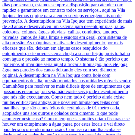
dias por semana, estamos sempre a disposição para atender com
rapidez e garantimos em contrato todos os serviços., aqui na Vila
Ipojuca temos equipe para atender serviços emergenciais ou de
prevenção. A desentupidora na Vila Ipojuca tem experiência de mais
de 30 anos e desenvolveu um sistema para desentupir pias, ralos,
coletoras, colunas, águas pluviais, calhas, conduítes, tanques,
privadas, canos de água limpa e esgotos em geral, com sistema de
alta pressão. As máquinas rotativas de desentupimento por mais
eficazes que são, deixam em alguns casos resquícios do
entupimento, este novo sistema chega a sua perfeição, pois trabalha
com água e pressão ao mesmo tempo. O sistema é tão perfeito que
podemos afirmar que seria igual a trocar a tubulação, pois ele joga
água nas paredes dos canos deixando eles com seu diâmetro
original. A desentupidora na Vila Ipojuca conta hoje com
equipamentos de alta pressão montados nas unidades móveis sendo:
Caminhões para resolver os mais difíceis tipos de entupimentos que
possamos encontrar, ou seja, não existe serviço de desentupimento
que nós não executamos. Como nem tudo é perfeito ainda existe
muitas edificações antigas que possuem tubulações feitas com
manilhas, que são canos feitos de cerâmicas de 01 metro cada,
acoplados uns aos outros e colados com cimento, o que pode
acontecer neste caso? Com o tempo estas uniões criam fissuras e se
houver um entupimento a água passa por estes locais e vai direto
para terra ocorrendo uma erosão. Com isso a manilha acaba se
deslocando e cedendo, então neste caso é necessária a troca da