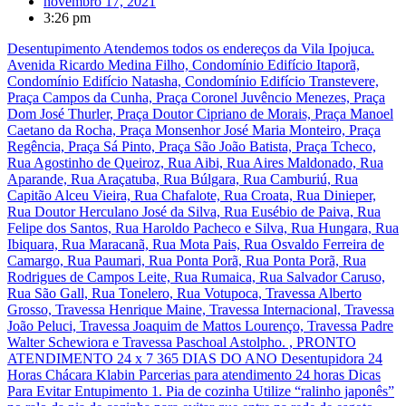
novembro 17, 2021
3:26 pm
Desentupimento Atendemos todos os endereços da Vila Ipojuca.
Avenida Ricardo Medina Filho, Condomínio Edifício Itaporã,
Condomínio Edifício Natasha, Condomínio Edifício Transtevere,
Praça Campos da Cunha, Praça Coronel Juvêncio Menezes, Praça
Dom José Thurler, Praça Doutor Cipriano de Morais, Praça Manoel
Caetano da Rocha, Praça Monsenhor José Maria Monteiro, Praça
Regência, Praça Sá Pinto, Praça São João Batista, Praça Tcheco,
Rua Agostinho de Queiroz, Rua Aibi, Rua Aires Maldonado, Rua
Aparande, Rua Araçatuba, Rua Búlgara, Rua Camburiú, Rua
Capitão Alceu Vieira, Rua Chafalote, Rua Croata, Rua Dinieper,
Rua Doutor Herculano José da Silva, Rua Eusébio de Paiva, Rua
Felipe dos Santos, Rua Haroldo Pacheco e Silva, Rua Hungara, Rua
Ibiquara, Rua Maracanã, Rua Mota Pais, Rua Osvaldo Ferreira de
Camargo, Rua Paumari, Rua Ponta Porã, Rua Ponta Porã, Rua
Rodrigues de Campos Leite, Rua Rumaica, Rua Salvador Caruso,
Rua São Gall, Rua Tonelero, Rua Votupoca, Travessa Alberto
Grosso, Travessa Henrique Maine, Travessa Internacional, Travessa
João Peluci, Travessa Joaquim de Mattos Lourenço, Travessa Padre
Walter Schewiora e Travessa Paschoal Astolpho. , PRONTO
ATENDIMENTO 24 x 7 365 DIAS DO ANO Desentupidora 24
Horas Chácara Klabin Parcerias para atendimento 24 horas Dicas
Para Evitar Entupimento 1. Pia de cozinha Utilize “ralinho japonês”