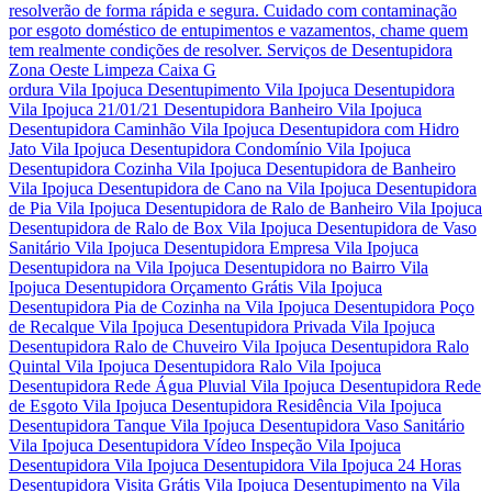
resolverão de forma rápida e segura. Cuidado com contaminação
por esgoto doméstico de entupimentos e vazamentos, chame quem
tem realmente condições de resolver. Serviços de Desentupidora
Zona Oeste Limpeza Caixa G
ordura Vila Ipojuca Desentupimento Vila Ipojuca Desentupidora
Vila Ipojuca 21/01/21 Desentupidora Banheiro Vila Ipojuca
Desentupidora Caminhão Vila Ipojuca Desentupidora com Hidro
Jato Vila Ipojuca Desentupidora Condomínio Vila Ipojuca
Desentupidora Cozinha Vila Ipojuca Desentupidora de Banheiro
Vila Ipojuca Desentupidora de Cano na Vila Ipojuca Desentupidora
de Pia Vila Ipojuca Desentupidora de Ralo de Banheiro Vila Ipojuca
Desentupidora de Ralo de Box Vila Ipojuca Desentupidora de Vaso
Sanitário Vila Ipojuca Desentupidora Empresa Vila Ipojuca
Desentupidora na Vila Ipojuca Desentupidora no Bairro Vila
Ipojuca Desentupidora Orçamento Grátis Vila Ipojuca
Desentupidora Pia de Cozinha na Vila Ipojuca Desentupidora Poço
de Recalque Vila Ipojuca Desentupidora Privada Vila Ipojuca
Desentupidora Ralo de Chuveiro Vila Ipojuca Desentupidora Ralo
Quintal Vila Ipojuca Desentupidora Ralo Vila Ipojuca
Desentupidora Rede Água Pluvial Vila Ipojuca Desentupidora Rede
de Esgoto Vila Ipojuca Desentupidora Residência Vila Ipojuca
Desentupidora Tanque Vila Ipojuca Desentupidora Vaso Sanitário
Vila Ipojuca Desentupidora Vídeo Inspeção Vila Ipojuca
Desentupidora Vila Ipojuca Desentupidora Vila Ipojuca 24 Horas
Desentupidora Visita Grátis Vila Ipojuca Desentupimento na Vila