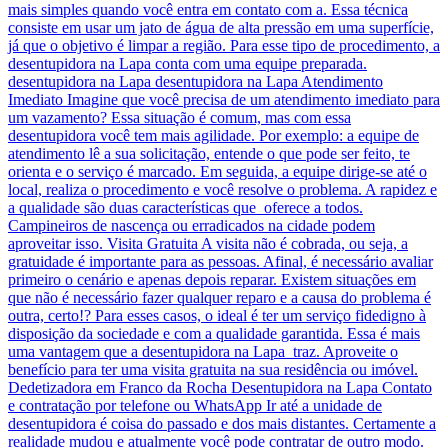
mais simples quando você entra em contato com a. Essa técnica
consiste em usar um jato de água de alta pressão em uma superfície,
já que o objetivo é limpar a região. Para esse tipo de procedimento, a
desentupidora na Lapa conta com uma equipe preparada.
desentupidora na Lapa desentupidora na Lapa Atendimento
Imediato Imagine que você precisa de um atendimento imediato para
um vazamento? Essa situação é comum, mas com essa
desentupidora você tem mais agilidade. Por exemplo: a equipe de
atendimento lê a sua solicitação, entende o que pode ser feito, te
orienta e o serviço é marcado. Em seguida, a equipe dirige-se até o
local, realiza o procedimento e você resolve o problema. A rapidez e
a qualidade são duas características que oferece a todos.
Campineiros de nascença ou erradicados na cidade podem
aproveitar isso. Visita Gratuita A visita não é cobrada, ou seja, a
gratuidade é importante para as pessoas. Afinal, é necessário avaliar
primeiro o cenário e apenas depois reparar. Existem situações em
que não é necessário fazer qualquer reparo e a causa do problema é
outra, certo!? Para esses casos, o ideal é ter um serviço fidedigno à
disposição da sociedade e com a qualidade garantida. Essa é mais
uma vantagem que a desentupidora na Lapa traz. Aproveite o
benefício para ter uma visita gratuita na sua residência ou imóvel.
Dedetizadora em Franco da Rocha Desentupidora na Lapa Contato
e contratação por telefone ou WhatsApp Ir até a unidade de
desentupidora é coisa do passado e dos mais distantes. Certamente a
realidade mudou e atualmente você pode contratar de outro modo.