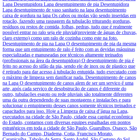
Lapa Desentupidora Lapa desentupimento de pia Desentupidora
Lapa desentupimento de vaso sanitario na lapa desentupimento
caixa de gordura na lapa Os cabos ou molas vão sendo inseridas em
rotação, fazendo uma raspagem da tubulação triturando gorduras,
resíduos ou restos de comida, folhas, pedras, tudo que é realmente
possível entrar no ralo seja ele pluvial(proviente de águas de chuvas,
claro externo) como um ralo de cozinha como este na foto.
Desentupimento de pia na Lapa O desentupimento de pia da mesma
forma que um entupimento de ralo é feito com as devidas máquinas
especializadas e manuseadas por técnicos altamente treinados
(profissionais na área da desentupidora) O desentupimento de pia é
feito no acesso do sifão da pia, sendo ele de inox ou de plastico que
é retirado para dar acesso á tubulação entupida, tudo executado com
o máximo de limpeza sem danificar nada. Desentupimento de canos
na Lapa O desentupimento de canos alem de ser um serviço é uma
arte, após cada serviço de desobstrução de canos é diferente do
outro, tubulações esgoto ou rede pluviais são totalmente diferentes
uma da outra dependendo de suas montagens e instalações e para
solucionar o entupimento desses canos somente técnicos treinados e
capacitados para isso. Hoje a Limpeza de caixa d’água na Lapa,
executados na cidade de São Paulo, cidade essa capital econômica
do Estado, contamos com diversas equipes espalhadas em pontos
estratégicos em toda a cidade de São Paulo, Guarulhos, Osasco, São
Bernado do Campo, Diadema, Cotia, Francisco Morato,
Carapicuíba, Taboão da Serra, Santo André, São Caetano do Sul