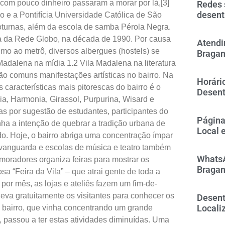
 com pouco dinheiro passaram a morar por lá,[3]
Redes 
desent
 e a Pontifícia Universidade Católica de São
oturnas, além da escola de samba Pérola Negra.
la da Rede Globo, na década de 1990. Por causa
Atendi
imo ao metrô, diversos albergues (hostels) se
Bragan
 Madalena na mídia 1.2 Vila Madalena na literatura
São comuns manifestações artísticas no bairro. Na
Horári
 características mais pitorescas do bairro é o
Desent
a, Harmonia, Girassol, Purpurina, Wisard e
as por sugestão de estudantes, participantes do
Página
ha a intenção de quebrar a tradição urbana de
Local 
o. Hoje, o bairro abriga uma concentração ímpar
de vanguarda e escolas de música e teatro também
WhatsA
moradores organiza feiras para mostrar os
Bragan
osa “Feira da Vila” – que atrai gente de toda a
or mês, as lojas e ateliês fazem um fim-de-
va gratuitamente os visitantes para conhecer os
Desent
Locali
 o bairro, que vinha concentrando um grande
, passou a ter estas atividades diminuídas. Uma