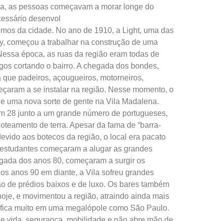
ira, as pessoas começavam a morar longe do
cessário desenvol
remos da cidade. No ano de 1910, a Light, uma das
y, começou a trabalhar na construção de uma
Nessa época, as ruas da região eram todas de
regos cortando o bairro. A chegada dos bondes,
 que padeiros, açougueiros, motorneiros,
meçaram a se instalar na região. Nesse momento, o
de uma nova sorte de gente na Vila Madalena.
 em 28 junto a um grande número de portugueses,
 loteamento de terra. Apesar da fama de “barra-
evido aos botecos da região, o local era pacato
os estudantes começaram a alugar as grandes
egada dos anos 80, começaram a surgir os
os anos 90 em diante, a Vila sofreu grandes
o de prédios baixos e de luxo. Os bares também
oje, e movimentou a região, atraindo ainda mais
nifica muito em uma megalópole como São Paulo.
e vida, segurança, mobilidade e não abre mão de