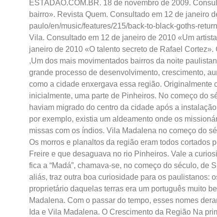
ESTADAO.COM.BR. 18 de novembro de 2009. Consulta
bairro». Revista Quem. Consultado em 12 de janeiro d
paulo/en/music/features/215/back-to-black-goths-retur
Vila. Consultado em 12 de janeiro de 2010 «Um artista
janeiro de 2010 «O talento secreto de Rafael Cortez».
,
Um dos mais movimentados bairros da noite paulistana
grande processo de desenvolvimento, crescimento, a
como a cidade enxergava essa região. Originalmente c
inicialmente, uma parte de Pinheiros. No começo do sé
haviam migrado do centro da cidade após a instalação
por exemplo, existia um aldeamento onde os missioná
missas com os índios. Vila Madalena no começo do s
Os morros e planaltos da região eram todos cortados 
Freire e que desaguava no rio Pinheiros. Vale a curio
fica a “Madá”, chamava-se, no começo do século, de S
aliás, traz outra boa curiosidade para os paulistanos:
proprietário daquelas terras era um português muito bem
Madalena. Com o passar do tempo, esses nomes deram o
Ida e Vila Madalena. O Crescimento da Região Na pri