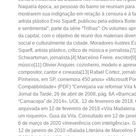
Naquela época, as pessoas do bairro se reuniam para s
mostrarem sua indignação em relação à censura e à fal
artista plástico Enio Squeff, publicou pela editora Bo
e sentimental”, parte da série “Trilhas”: Os volumes a
da capital, com o objetivo de reunir dos materiais dive
social e culturalmente da cidade. Moradores ilustres E
Squeff, artista plástico, crítico de música e jornalista.[
Schwartsman, jornalista.[4] Marcelino Freire, escritor[
músico[11] Olivier Anquier, cozinheiro, modelo e apres
compositor, cantor e cineasta[13] Rafael Cortez, jornali
Pinheiros, em SP, comemora 450 anos» «Microsoft 
Compatibilidade» (PDF) “Cervejaria vai reformar Vila 
Jornal da Tarde, 26 de abril de 2008, pág. 6A «Barrica
“Carnacopa” de 2014». UOL. 12 de fevereiro de 2018. 
arquivada em 12 de fevereiro de 2018 «Vila Madalen
um roqueiro». Guia da Vila. Consultado em 12 de jane
6 de março de 2020 «Irreverência com inteligência». 
12 de janeiro de 2010 «Balada Literária de Marcelino 