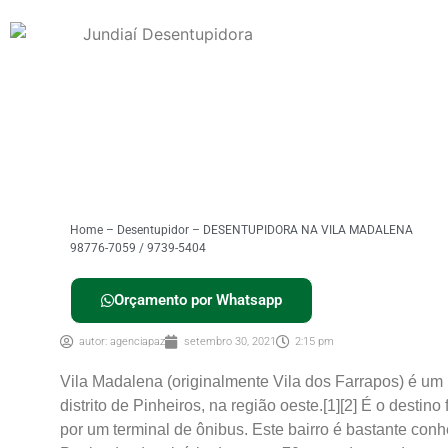
Home
–
Desentupidor
–
DESENTUPIDORA NA VILA MADALENA
98776-7059 / 9739-5404
Orçamento por Whatsapp
autor:
agenciapaz
setembro 30, 2021
2:15 pm
Vila Madalena (originalmente Vila dos Farrapos) é um
distrito de Pinheiros, na região oeste.[1][2] É o destin
por um terminal de ônibus. Este bairro é bastante con