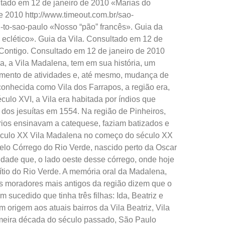
do em 12 de janeiro de 2010 «Marias do
e 2010 http://www.timeout.com.br/sao-
n-to-sao-paulo «Nosso “pão” francês». Guia da
 eclético». Guia da Vila. Consultado em 12 de
 Contigo. Consultado em 12 de janeiro de 2010
, a Vila Madalena, tem em sua história, um
umento de atividades e, até mesmo, mudança de
onhecida como Vila dos Farrapos, a região era,
culo XVI, a Vila era habitada por índios que
 dos jesuítas em 1554. Na região de Pinheiros,
rios ensinavam a catequese, faziam batizados e
éculo XX Vila Madalena no começo do século XX
pelo Córrego do Rio Verde, nascido perto da Oscar
sidade que, o lado oeste desse córrego, onde hoje
ítio do Rio Verde. A memória oral da Madalena,
 os moradores mais antigos da região dizem que o
 sucedido que tinha três filhas: Ida, Beatriz e
rigem aos atuais bairros da Vila Beatriz, Vila
meira década do século passado, São Paulo