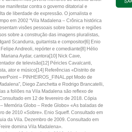
O
e manifestar contra o governo ditatorial e
ta de liberdade de expressão. O jornalista e
itempo em 2002 “Vila Madalena – Crônica histórica
presentam visões pessoais sobre bairros e regiões
rsos sobre a construção das imagens pluralistas,
dgard Scandurra, guitarrista e compositor[6] Enio
7] Felipe Andreoli, repórter e comediante[8] Hélio
9] Mariana Aydar, cantora[10] Nick Cave,
entador de televisão[12] Péricles Cavalcanti,
sta, ator e músico[14] Referências «Distrito de
PowerPoint – PINHEIROS_FINAL.ppt Modo de
Madalena”, Diego Zanchetta e Rodrigo Brancatelli,
das a foliões na Vila Madalena são reflexo de
Consultado em 12 de fevereiro de 2018. Cópia
a – Memória Globo – Rede Globo» «As baladas de
iro de 2010 «Sobre». Enio Squeff. Consultado em
Guia da Vila. Dezembro de 2009. Consultado em
Freire domina Vila Madalena».