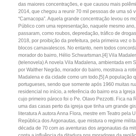
das maiores concentrações, e que causou mais polêmi
2014, que chegou a reunir 70 mil pessoas de uma só 
“Carnacopa”. Aquela grande concentração levou os mor
Público com uma representação, naquele mesmo ano, 
passaram, como roubos, depredação, tráfico de drogas
2018, por proibição da prefeitura, pela primeira vez o b
blocos carnavalescos. No entanto, nem todos concorda
morador do bairro, Hélio Schwartsman.[4] Vila Madalen
(telenovela) A novela Vila Madalena, ambientada em Sã
por Walther Negrão, morador do bairro, mostrava a roti
Madalena e da cidade como um todo.[5] A população que
portugueses, sendo que somente após 1960 muitas ru
residencial no início, a referência do bairro era a Igr
cujo primeiro pároco foi o Pe. Olavo Pezzotti. Fica na
uma das casas perto da igreja que tinha um grande gir
literatura A autora Anna Flora, mestre em Teatro pela 
República dos Argonautas, que mistura o regime militar
década de 70 com as aventuras dos argonautas da mito
conta a influência da ditadura nos moradores da regi