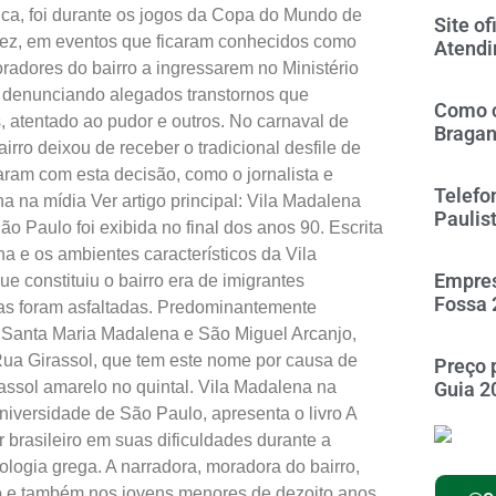
ca, foi durante os jogos da Copa do Mundo de
Site of
vez, em eventos que ficaram conhecidos como
Atendi
adores do bairro a ingressarem no Ministério
denunciando alegados transtornos que
Como c
, atentado ao pudor e outros. No carnaval de
Braga
airro deixou de receber o tradicional desfile de
ram com esta decisão, como o jornalista e
Telefo
a na mídia Ver artigo principal: Vila Madalena
Paulis
o Paulo foi exibida no final dos anos 90. Escrita
na e os ambientes característicos da Vila
Empres
 constituiu o bairro era de imigrantes
Fossa 
as foram asfaltadas. Predominantemente
eja Santa Maria Madalena e São Miguel Arcanjo,
 Rua Girassol, que tem este nome por causa de
Preço 
assol amarelo no quintal. Vila Madalena na
Guia 2
Universidade de São Paulo, apresenta o livro A
 brasileiro em suas dificuldades durante a
logia grega. A narradora, moradora do bairro,
ão e também nos jovens menores de dezoito anos.