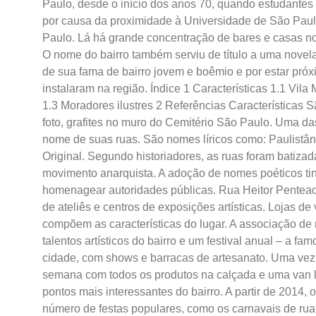
Paulo, desde o início dos anos 70, quando estudantes
por causa da proximidade à Universidade de São Paulo
Paulo. Lá há grande concentração de bares e casas n
O nome do bairro também serviu de título a uma nove
de sua fama de bairro jovem e boêmio e por estar próx
instalaram na região. Índice 1 Características 1.1 Vila
1.3 Moradores ilustres 2 Referências Características 
foto, grafites no muro do Cemitério São Paulo. Uma das
nome de suas ruas. São nomes líricos como: Paulistâni
Original. Segundo historiadores, as ruas foram batizad
movimento anarquista. A adoção de nomes poéticos tin
homenagear autoridades públicas. Rua Heitor Pentead
de ateliês e centros de exposições artísticas. Lojas 
compõem as características do lugar. A associação de 
talentos artísticos do bairro e um festival anual – a fam
cidade, com shows e barracas de artesanato. Uma vez p
semana com todos os produtos na calçada e uma van le
pontos mais interessantes do bairro. A partir de 2014,
número de festas populares, como os carnavais de rua