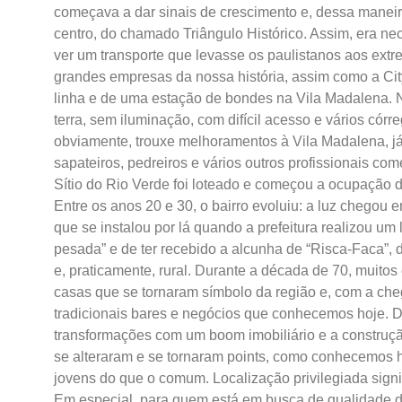
começava a dar sinais de crescimento e, dessa mane
centro, do chamado Triângulo Histórico. Assim, era ne
ver um transporte que levasse os paulistanos aos ext
grandes empresas da nossa história, assim como a Cit
linha e de uma estação de bondes na Vila Madalena. 
terra, sem iluminação, com difícil acesso e vários cór
obviamente, trouxe melhoramentos à Vila Madalena, já
sapateiros, pedreiros e vários outros profissionais co
Sítio do Rio Verde foi loteado e começou a ocupação 
Entre os anos 20 e 30, o bairro evoluiu: a luz chegou
que se instalou por lá quando a prefeitura realizou um
pesada” e de ter recebido a alcunha de “Risca-Faca”, d
e, praticamente, rural. Durante a década de 70, muit
casas que se tornaram símbolo da região e, com a ch
tradicionais bares e negócios que conhecemos hoje. D
transformações com um boom imobiliário e a construçã
se alteraram e se tornaram points, como conhecemos h
jovens do que o comum.
Localização privilegiada sig
Em especial, para quem está em busca de qualidade d