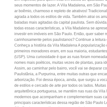
seus momentos de lazer. A Vila Madalena, em São Paul
ar boêmio, charmoso e repleto de atrativos! Tradicional
agrada a todos os estilos de vida. Também atrai os am
baladas mais agitadas da capital paulista. Sem dúvida,
todas essas características, a Vila Madalena se apre
investir em imóveis em São Paulo. Então, quer saber
carinhosamente pelos paulistanos? Continue a leitura 
Conheça a história da Vila Madalena A popularização
primeiros moradores eram, em sua maioria, estudante
(USP). Uma curiosidade é que as ruas foram nomeadas
nomes mais poéticos, muitas vezes de plantas, para id
Assim, ao caminhar pelo bairro, você vai se deparar co
Paulistânia, a Purpurina, entre muitas outras que en
arborização. Foi dessa época, ainda, que surgiu a vo
de estilos e cercado de arte por todos os lados. Muita
arquitetônica portuguesa, se mantém nas ruas da Vil
modernos que acompanham e complementam suas carac
principais características dessa região de São Paulo 