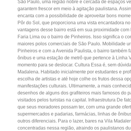
São Paulo, uma região nobre e cercada de espaços ve
garantem frescor em meio à agitação paulistana. Assi
encanta com a possibilidade de aproveitar bons mom
Pôr do Sol, que proporciona uma vista encantadora no 
vantagens desse bairro está em sua proximidade com l
Faria Lima ou o bairro de Pinheiros. Isso significa o 
maiores polos comerciais de São Paulo. Mobilidade 
Pinheiros e com a Avenida Paulista, o bairro também 
ônibus e uma estação de metrô que pertence à Linha Ve
momento para se deslocar. Cultura Essa é, sem dúvida
Madalena. Habitado inicialmente por estudantes e pro
escolha de artistas e até hoje colhe os frutos dessa 
manifestações culturais. Ultimamente, a mais conheci
desenhos de alguns dos grafiteiros mais famosos do p
visitados pelos turistas na capital. Infraestrutura De f
que seus moradores possam ter, com uma grande oferta
supermercados e padarias, farmácias, linhas de ônibu
outros diferenciais. Para o lazer, bares na Vila Madal
concentradas nessa região, atraindo os paulistanos du