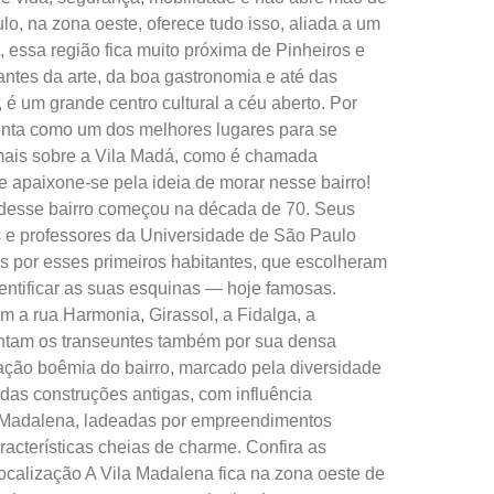
o, na zona oeste, oferece tudo isso, aliada a um
, essa região fica muito próxima de Pinheiros e
antes da arte, da boa gastronomia e até das
 é um grande centro cultural a céu aberto. Por
senta como um dos melhores lugares para se
 mais sobre a Vila Madá, como é chamada
e apaixone-se pela ideia de morar nesse bairro!
 desse bairro começou na década de 70. Seus
s e professores da Universidade de São Paulo
 por esses primeiros habitantes, que escolheram
entificar as suas esquinas — hoje famosas.
m a rua Harmonia, Girassol, a Fidalga, a
cantam os transeuntes também por sua densa
cação boêmia do bairro, marcado pela diversidade
s das construções antigas, com influência
a Madalena, ladeadas por empreendimentos
terísticas cheias de charme. Confira as
Localização A Vila Madalena fica na zona oeste de