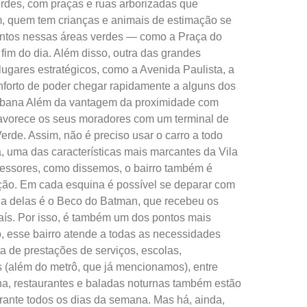
rdes, com praças e ruas arborizadas que
m, quem tem crianças e animais de estimação se
entos nessas áreas verdes — como a Praça do
fim do dia. Além disso, outra das grandes
ugares estratégicos, como a Avenida Paulista, a
conforto de poder chegar rapidamente a alguns dos
urbana Além da vantagem da proximidade com
favorece os seus moradores com um terminal de
rde. Assim, não é preciso usar o carro a todo
, uma das características mais marcantes da Vila
fessores, como dissemos, o bairro também é
opção. Em cada esquina é possível se deparar com
da delas é o Beco do Batman, que recebeu os
aís. Por isso, é também um dos pontos mais
ato, esse bairro atende a todas as necessidades
 de prestações de serviços, escolas,
s (além do metrô, que já mencionamos), entre
ena, restaurantes e baladas noturnas também estão
rante todos os dias da semana. Mas há, ainda,