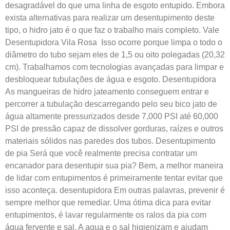
desagradável do que uma linha de esgoto entupido. Embora
exista alternativas para realizar um desentupimento deste
tipo, o hidro jato é o que faz o trabalho mais completo. Vale
Desentupidora Vila Rosa Isso ocorre porque limpa o todo o
diâmetro do tubo sejam eles de 1,5 ou oito polegadas (20,32
cm). Trabalhamos com tecnologias avançadas para limpar e
desbloquear tubulações de água e esgoto. Desentupidora
As mangueiras de hidro jateamento conseguem entrar e
percorrer a tubulação descarregando pelo seu bico jato de
água altamente pressurizados desde 7,000 PSI até 60,000
PSI de pressão capaz de dissolver gorduras, raízes e outros
materiais sólidos nas paredes dos tubos. Desentupimento
de pia Será que você realmente precisa contratar um
encanador para desentupir sua pia? Bem, a melhor maneira
de lidar com entupimentos é primeiramente tentar evitar que
isso aconteça. desentupidora Em outras palavras, prevenir é
sempre melhor que remediar. Uma ótima dica para evitar
entupimentos, é lavar regularmente os ralos da pia com
água fervente e sal. A agua e o sal higienizam e ajudam