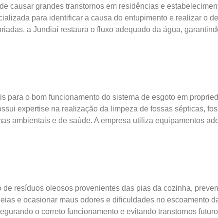
e causar grandes transtornos em residências e estabeleciment
lizada para identificar a causa do entupimento e realizar o d
riadas, a Jundiaí restaura o fluxo adequado da água, garantind
ais para o bom funcionamento do sistema de esgoto em proprie
ssui expertise na realização da limpeza de fossas sépticas, fo
emas ambientais e de saúde. A empresa utiliza equipamentos ad
o de resíduos oleosos provenientes das pias da cozinha, prev
heias e ocasionar maus odores e dificuldades no escoamento d
egurando o correto funcionamento e evitando transtornos futuro