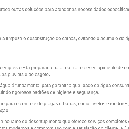
rece outras soluções para atender às necessidades específica
za a limpeza e desobstrução de calhas, evitando o acúmulo de 
 empresa está preparada para realizar o desentupimento de col
as pluviais e do esgoto.
d’água é fundamental para garantir a qualidade da água consum
guindo rigorosos padrões de higiene e segurança.
o para o controle de pragas urbanas, como insetos e roedores,
ação.
a no ramo de desentupimento que oferece serviços completos e 
os modernos e compromisso com a satisfação do cliente, a Jun