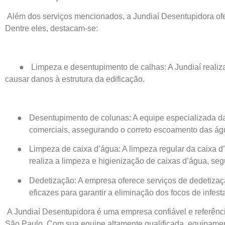
Além dos serviços mencionados, a Jundiaí Desentupidora ofe
Dentre eles, destacam-se:
●
Limpeza e desentupimento de calhas: A Jundiaí reali
causar danos à estrutura da edificação.
●
Desentupimento de colunas: A equipe especializada da
comerciais, assegurando o correto escoamento das águ
●
Limpeza de caixa d’água: A limpeza regular da caixa 
realiza a limpeza e higienização de caixas d’água, se
●
Dedetização: A empresa oferece serviços de dedetizaçã
eficazes para garantir a eliminação dos focos de infest
A Jundiaí Desentupidora é uma empresa confiável e referênci
São Paulo. Com sua equipe altamente qualificada, equipament