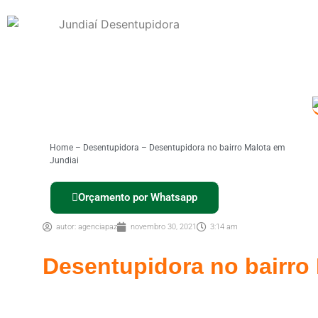
Home
–
Desentupidora
–
Desentupidora no bairro Malota em
Jundiai
Orçamento por Whatsapp
autor:
agenciapaz
novembro 30, 2021
3:14 am
Desentupidora no bairro