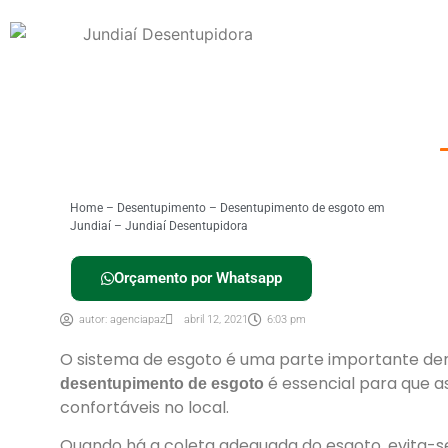
Home
–
Desentupimento
–
Desentupimento de esgoto em
Jundiaí – Jundiaí Desentupidora
Orçamento por Whatsapp
autor:
agenciapaz
abril 12, 2021
6:03 pm
O sistema de esgoto é uma parte importante dent
é essencial para que 
desentupimento de esgoto
confortáveis no local.
Quando há a coleta adequada do esgoto, evita-