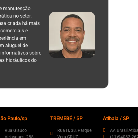
 e manutenção
ática no setor.
esa criada há mais
 comerciais e
periência em
m aluguel de
 informativos sobre
s hidráulicos do
São Paulo/sp
TREMEBÉ / SP
Atibaia / SP
Rua Glauco
Rua H, 38, Parque
Av. Brasil Atib
Velasques, 285,
Vera CRUZ
(11)94082-26