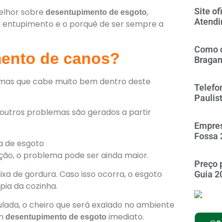
Site of
melhor sobre
,
desentupimento de esgoto
Atendi
 entupimento e o porquê de ser sempre a
Como c
mento de canos?
Braga
mas que cabe muito bem dentro deste
Telefo
Paulis
 outros problemas são gerados a partir
Empres
Fossa 
ução, o problema pode ser ainda maior.
Preço 
a de gordura. Caso isso ocorra, o esgoto
Guia 2
pia da cozinha.
ada, o cheiro que será exalado no ambiente
um
imediato.
desentupimento de esgoto