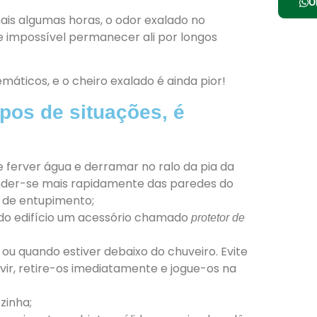
O
ais algumas horas, o odor exalado no
e impossível permanecer ali por longos
áticos, e o cheiro exalado é ainda pior!
ipos de situações, é
ferver água e derramar no ralo da pia da
ender-se mais rapidamente das paredes do
s de entupimento;
as do edifício um acessório chamado
protetor de
ou quando estiver debaixo do chuveiro. Evite
 vir, retire-os imediatamente e jogue-os na
zinha;