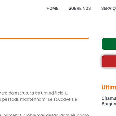
HOME
SOBRE NÓS
SERVIÇ
Ultim
ro da estrutura de um edifício. O
Chamar
as pessoas mantenham-se saudáveis e
Bragan
se inúmeros problemas desagradáveis como,