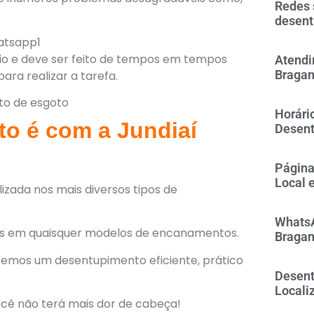
Redes 
desent
io e deve ser feito de tempos em tempos
Atendi
Bragan
ra realizar a tarefa.
Horári
o é com a Jundiaí
Desent
Página
Local 
zada nos mais diversos tipos de
WhatsA
as em quaisquer modelos de encanamentos.
Bragan
ecemos um desentupimento eficiente, prático
Desent
Locali
ocê não terá mais dor de cabeça!