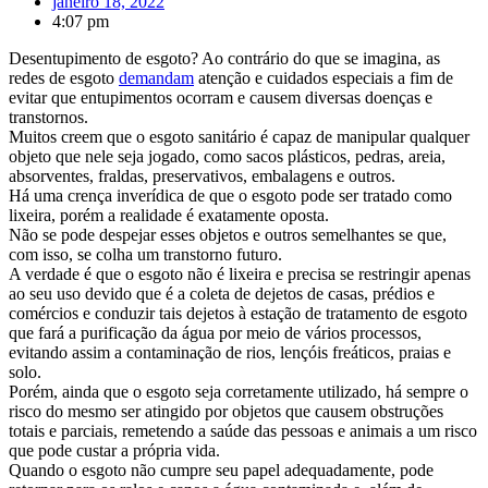
janeiro 18, 2022
4:07 pm
Desentupimento de esgoto? Ao contrário do que se imagina, as
redes de esgoto
demandam
atenção e cuidados especiais a fim de
evitar que entupimentos ocorram e causem diversas doenças e
transtornos.
Muitos creem que o esgoto sanitário é capaz de manipular qualquer
objeto que nele seja jogado, como sacos plásticos, pedras, areia,
absorventes, fraldas, preservativos, embalagens e outros.
Há uma crença inverídica de que o esgoto pode ser tratado como
lixeira, porém a realidade é exatamente oposta.
Não se pode despejar esses objetos e outros semelhantes se que,
com isso, se colha um transtorno futuro.
A verdade é que o esgoto não é lixeira e precisa se restringir apenas
ao seu uso devido que é a coleta de dejetos de casas, prédios e
comércios e conduzir tais dejetos à estação de tratamento de esgoto
que fará a purificação da água por meio de vários processos,
evitando assim a contaminação de rios, lençóis freáticos, praias e
solo.
Porém, ainda que o esgoto seja corretamente utilizado, há sempre o
risco do mesmo ser atingido por objetos que causem obstruções
totais e parciais, remetendo a saúde das pessoas e animais a um risco
que pode custar a própria vida.
Quando o esgoto não cumpre seu papel adequadamente, pode