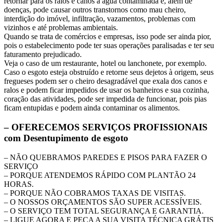
retornar para os ralos e canos a água contaminada e, além de
doenças, pode causar outros transtornos como mau cheiro,
interdição do imóvel, infiltração, vazamentos, problemas com
vizinhos e até problemas ambientais.
Quando se trata de comércios e empresas, isso pode ser ainda pior,
pois o estabelecimento pode ter suas operações paralisadas e ter seu
faturamento prejudicado.
Veja o caso de um restaurante, hotel ou lanchonete, por exemplo.
Caso o esgoto esteja obstruído e retorne seus dejetos à origem, seus
fregueses podem ser o cheiro desagradável que exala dos canos e
ralos e podem ficar impedidos de usar os banheiros e sua cozinha,
coração das atividades, pode ser impedida de funcionar, pois pias
ficam entupidas e podem ainda contaminar os alimentos.
– OFERECEMOS SERVIÇOS PROFISSIONAIS
com Desentupimento de esgoto
– NÃO QUEBRAMOS PAREDES E PISOS PARA FAZER O
SERVIÇO
– PORQUE ATENDEMOS RÁPIDO COM PLANTÃO 24
HORAS.
– PORQUE NÃO COBRAMOS TAXAS DE VISITAS.
– O NOSSOS ORÇAMENTOS SÃO SUPER ACESSÍVEIS.
– O SERVIÇO TEM TOTAL SEGURANÇA E GARANTIA.
– LIGUE AGORA E PEÇA A SUA VISITA TÉCNICA GRÁTIS