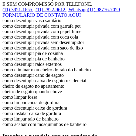
E SEM COMPROMISSO POR TELEFONE.
(11) 3951-1655 | (11) 2822-9612 |
Whatsapp
(11) 98776-7059
FORMULÁRIO DE CONTATO AQUI
como desentupir vaso sanitário
como desentupir privada com garrafa pet
como desentupir privada com papel filme
como desentupir privada com coca cola
como desentupir privada sem desentupidor
como desentupir privada com saco de lixo
como desentupir pia de cozinha
como desentupir pia de banheiro
como desentupir ralos externos
como eliminar mau cheiro do ralo do banheiro
como desentupir cano de esgoto
como desentupir caixa de esgoto residencial
cheiro de esgoto no apartamento
cheiro de esgoto quando chove
como limpar fossa
como limpar caixa de gordura
como desentupir caixa de gordura
como instalar caixa de gordura
como limpar ralo de banheiro
como acabar com mosquitinhos de banheiro