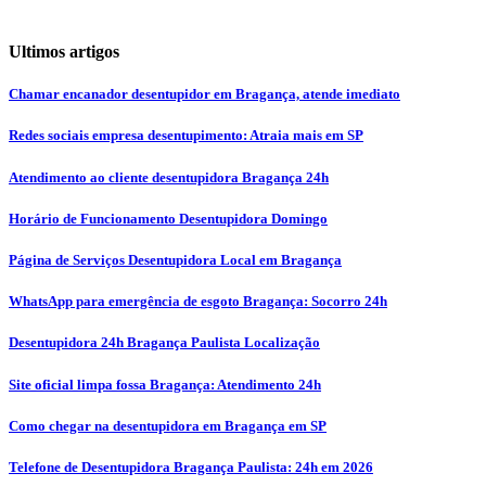
Ultimos artigos
Chamar encanador desentupidor em Bragança, atende imediato
Redes sociais empresa desentupimento: Atraia mais em SP
Atendimento ao cliente desentupidora Bragança 24h
Horário de Funcionamento Desentupidora Domingo
Página de Serviços Desentupidora Local em Bragança
WhatsApp para emergência de esgoto Bragança: Socorro 24h
Desentupidora 24h Bragança Paulista Localização
Site oficial limpa fossa Bragança: Atendimento 24h
Como chegar na desentupidora em Bragança em SP
Telefone de Desentupidora Bragança Paulista: 24h em 2026