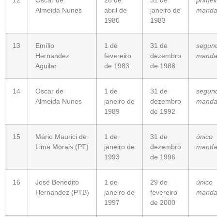
Almeida Nunes
abril de
janeiro de
manda
1980
1983
13
Emílio
1 de
31 de
segun
Hernandez
fevereiro
dezembro
manda
Aguilar
de 1983
de 1988
14
Oscar de
1 de
31 de
segun
Almeida Nunes
janeiro de
dezembro
manda
1989
de 1992
15
Mário Maurici de
1 de
31 de
único
Lima Morais
(
PT
)
janeiro de
dezembro
manda
1993
de 1996
16
José Benedito
1 de
29 de
único
Hernandez
(
PTB
)
janeiro de
fevereiro
manda
1997
de 2000