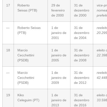
17
Roberto
29 de
31 de
vice-pr
Seixas
(PTB)
fevereiro
dezembro
nomea
de 2000
de 2000
prefeit
—
Roberto Seixas
1 de
31 de
reelei
(PTB)
janeiro de
dezembro
20.295
2001
de 2004
18
Marcio
1 de
31 de
eleito
Cecchettini
janeiro de
dezembro
22.398
(
PSDB
)
2005
de 2008
—
Marcio
1 de
31 de
reelei
Cecchettini
janeiro de
dezembro
42.448
(PSDB)
2009
de 2012
19
Kiko
1 de
31 de
eleito
Celeguim
(PT)
janeiro de
dezembro
33.598
2013
de 2016