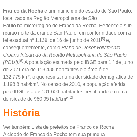
Franco da Rocha
é um
município
do
estado
de
São Paulo
,
localizado na
Região Metropolitana de São
Paulo
na
microrregião de Franco da Rocha
. Pertence a sub-
região norte da grande São Paulo, em conformidade com a
[5]
lei estadual nº 1.139, de 16 de junho de 2011
e,
consequentemente, com o
Plano de Desenvolvimento
Urbano Integrado da Região Metropolitana de São Paulo
[6]
(PDUI)
.
A população estimada pelo IBGE para 1.º de julho
de 2021 era de 158 438 habitantes e a área é de
132,775 km², o que resulta numa
densidade demográfica
de
1 193,3 hab/km². No censo de 2010, a população aferida
pelo IBGE era de 131 604 habitantes, resultando em uma
[2]
densidade de 980,95 hab/km².
História
Ver também:
Lista de prefeitos de Franco da Rocha
A cidade de Franco da Rocha tem sua primeira