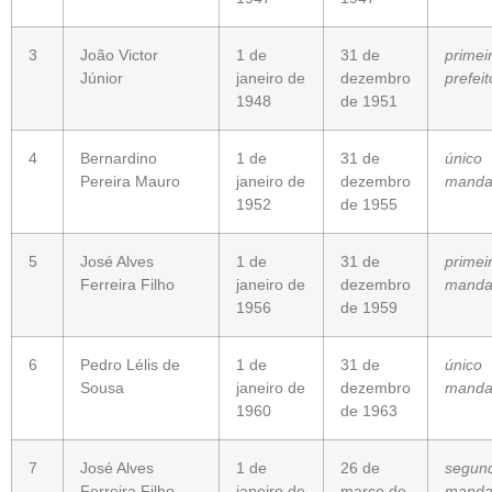
3
João Victor
1 de
31 de
primei
Júnior
janeiro de
dezembro
prefeit
1948
de 1951
4
Bernardino
1 de
31 de
único
Pereira Mauro
janeiro de
dezembro
manda
1952
de 1955
5
José Alves
1 de
31 de
primei
Ferreira Filho
janeiro de
dezembro
manda
1956
de 1959
6
Pedro Lélis de
1 de
31 de
único
Sousa
janeiro de
dezembro
manda
1960
de 1963
7
José Alves
1 de
26 de
segun
Ferreira Filho
janeiro de
março de
manda