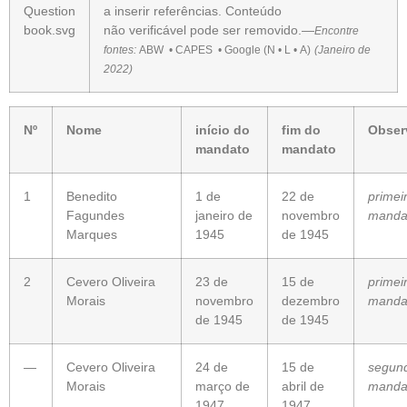
a
inserir referências
. Conteúdo
não
verificável
pode ser removido.—
Encontre
fontes:
ABW
•
CAPES
•
Google
(
N
•
L
•
A
)
(
Janeiro de
2022
)
Nº
Nome
início do
fim do
Obser
mandato
mandato
1
Benedito
1 de
22 de
primei
Fagundes
janeiro de
novembro
manda
Marques
1945
de 1945
2
Cevero Oliveira
23 de
15 de
primei
Morais
novembro
dezembro
manda
de 1945
de 1945
—
Cevero Oliveira
24 de
15 de
segun
Morais
março de
abril de
manda
1947
1947