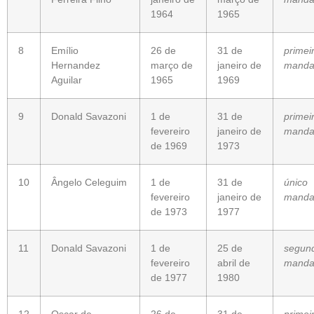
1964
1965
8
Emílio
26 de
31 de
primei
Hernandez
março de
janeiro de
manda
Aguilar
1965
1969
9
Donald Savazoni
1 de
31 de
primei
fevereiro
janeiro de
manda
de 1969
1973
10
Ângelo Celeguim
1 de
31 de
único
fevereiro
janeiro de
manda
de 1973
1977
11
Donald Savazoni
1 de
25 de
segun
fevereiro
abril de
manda
de 1977
1980
12
Oscar de
26 de
31 de
primei