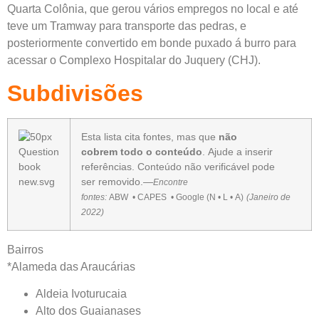
Quarta Colônia, que gerou vários empregos no local e até
teve um
Tramway
para transporte das pedras, e
posteriormente convertido em bonde puxado á burro para
acessar o Complexo Hospitalar do Juquery (CHJ).
Subdivisões
Esta lista
cita fontes
, mas que
não
cobrem
todo o conteúdo
.
Ajude a
inserir
referências
. Conteúdo não
verificável
pode
ser
removido
.—
Encontre
fontes:
ABW
•
CAPES
•
Google
(
N
•
L
•
A
)
(
Janeiro de
2022
)
Bairros
*Alameda das Araucárias
Aldeia Ivoturucaia
Alto dos Guaianases