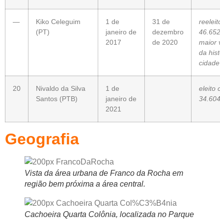
—
Kiko Celeguim
1 de
31 de
reelei
(PT)
janeiro de
dezembro
46.652
2017
de 2020
maior 
da hist
cidade
20
Nivaldo da Silva
1 de
eleito
Santos (PTB)
janeiro de
34.604
2021
Geografia
Vista da área urbana de Franco da Rocha em
região bem próxima a área central.
Cachoeira Quarta Colônia, localizada no Parque