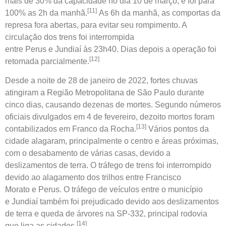
mais de 30% da capacidade no dia 10 de março, e foi para
[11]
100% as 2h da manhã.
As 6h da manhã, as comportas da
represa fora abertas, para evitar seu rompimento. A
circulação dos trens foi interrompida
entre
Perus
e
Jundiaí
às 23h40. Dias depois a operação foi
[12]
retomada parcialmente.
Desde a noite de 28 de janeiro de 2022,
fortes chuvas
atingiram a Região Metropolitana de São Paulo
durante
cinco dias, causando dezenas de mortes. Segundo números
oficiais divulgados em 4 de fevereiro, dezoito mortos foram
[13]
contabilizados em Franco da Rocha.
Vários pontos da
cidade alagaram, principalmente o centro e áreas próximas,
com o desabamento de várias casas, devido a
deslizamentos de terra. O tráfego de trens foi interrompido
devido ao alagamento dos trilhos entre
Francisco
Morato
e
Perus
. O tráfego de veículos entre o município
e
Jundiaí
também foi prejudicado devido aos deslizamentos
de terra e queda de árvores na
SP-332
, principal rodovia
[14]
que liga as cidades.