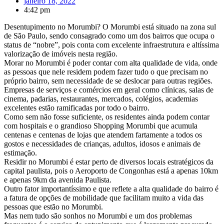
janeiro 18, 2022
4:42 pm
Desentupimento no Morumbi? O Morumbi está situado na zona sul
de São Paulo, sendo consagrado como um dos bairros que ocupa o
status de “nobre”, pois conta com excelente infraestrutura e altíssima
valorização de imóveis nesta região.
Morar no Morumbi é poder contar com alta qualidade de vida, onde
as pessoas que nele residem podem fazer tudo o que precisam no
próprio bairro, sem necessidade de se deslocar para outras regiões.
Empresas de serviços e comércios em geral como clínicas, salas de
cinema, padarias, restaurantes, mercados, colégios, academias
excelentes estão ramificadas por todo o bairro.
Como sem não fosse suficiente, os residentes ainda podem contar
com hospitais e o grandioso Shopping Morumbi que acumula
centenas e centenas de lojas que atendem fartamente a todos os
gostos e necessidades de crianças, adultos, idosos e animais de
estimação.
Residir no Morumbi é estar perto de diversos locais estratégicos da
capital paulista, pois o Aeroporto de Congonhas está a apenas 10km
e apenas 9km da avenida Paulista.
Outro fator importantíssimo e que reflete a alta qualidade do bairro é
a fatura de opções de mobilidade que facilitam muito a vida das
pessoas que estão no Morumbi.
Mas nem tudo são sonhos no Morumbi e um dos problemas