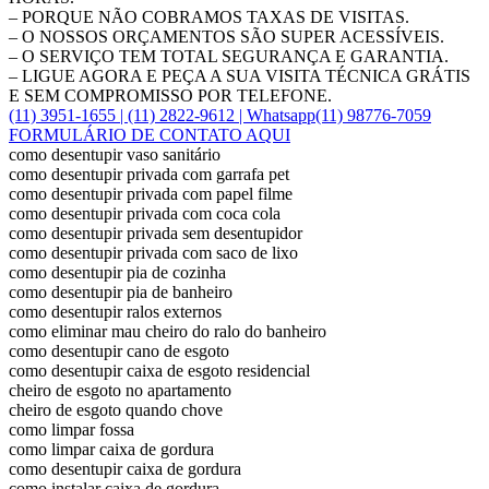
– PORQUE NÃO COBRAMOS TAXAS DE VISITAS.
– O NOSSOS ORÇAMENTOS SÃO SUPER ACESSÍVEIS.
– O SERVIÇO TEM TOTAL SEGURANÇA E GARANTIA.
– LIGUE AGORA E PEÇA A SUA VISITA TÉCNICA GRÁTIS
E SEM COMPROMISSO POR TELEFONE.
(11) 3951-1655 | (11) 2822-9612 |
Whatsapp
(11) 98776-7059
FORMULÁRIO DE CONTATO AQUI
como desentupir vaso sanitário
como desentupir privada com garrafa pet
como desentupir privada com papel filme
como desentupir privada com coca cola
como desentupir privada sem desentupidor
como desentupir privada com saco de lixo
como desentupir pia de cozinha
como desentupir pia de banheiro
como desentupir ralos externos
como eliminar mau cheiro do ralo do banheiro
como desentupir cano de esgoto
como desentupir caixa de esgoto residencial
cheiro de esgoto no apartamento
cheiro de esgoto quando chove
como limpar fossa
como limpar caixa de gordura
como desentupir caixa de gordura
como instalar caixa de gordura