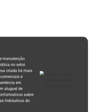
 e manutenção
ática no setor.
esa criada há mais
 comerciais e
periência em
m aluguel de
 informativos sobre
s hidráulicos do