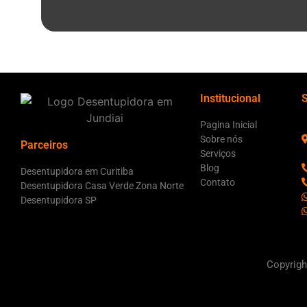
Institucional
Pagina Inicial
Sobre nós
Parceiros
Serviços
Blog
Desentupidora em Curitiba
Contato
Desentupidora Casa Verde Zona Norte
Desentupidora SP
Copyrigh