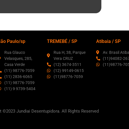
São Paulo/sp
TREMEBÉ / SP
Atibaia / SP
Rua Glauco
Rua H, 38, Parque
Av. Brasil Atib
Velasques, 285,
Vera CRUZ
(11)94082-26
Casa Verde
(12) 3674-3511
(11)98776-70
(11) 98776-7059
(12) 99149-0615
(11) 2836-6065
(11)98776-7059
(11) 98776-7059
(11) 9 9739-5404
t ©2023 Jundiai Desentupidora. All Rights Reserved