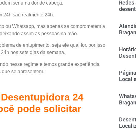
Redes 
podem ser uma dor de cabeça.
desent
m 24h são realmente 24h.
Atendi
nico ou Whatsapp, mas apenas se comprometem a
Bragan
l, deixando assim as pessoas na mão.
lema de entupimento, seja ele qual for, por isso
Horári
 24h nos sete dias da semana.
Desent
ndo nesse regime e temos grande experiência
s que se apresentem.
Página
Local 
 Desentupidora 24
WhatsA
Bragan
cê pode solicitar
Desent
Locali