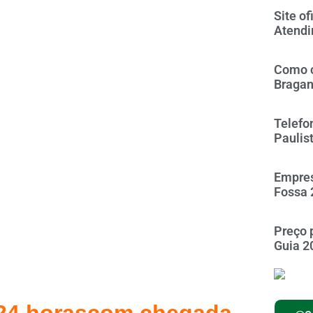
Site of
Atendi
Como c
Braga
Telefo
Paulis
Empres
Fossa 
Preço 
Guia 2
24 horascom chegada