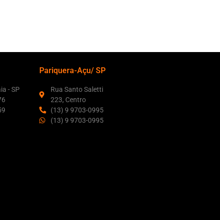
Pariquera-Açu/ SP
aia - SP
Rua Santo Saletti
76
223, Centro
59
(13) 9 9703-0995
(13) 9 9703-0995