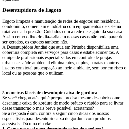
Desentupidora de Esgoto
Esgoto limpeza e manutenção de redes de esgotos em residência,
condomínio, comerciam e indústria com equipamentos de sistema
rotativo e alta pressão. Cuidados com a rede de esgoto da sua casa
Assim como o lixo do dia-a-dia em nossas casas não pode parar de
ser gerados, os esgotos também não.
A Desentupidora Jundiaí que atua em Pirituba disponibiliza uma
cobertura completa em serviços para casas e estabelecimentos. A
equipe de profissionais especializados em controle de pragas
urbanas e saúde ambiental elimina ratos, cupins, baratas e outros
insetos com total preocupação ao meio ambiente, sem por em risco o
local ou as pessoas que o utilizam.
5 maneiras fáceis de desentupir caixa de gordura
Se você chegou até aqui é porque precisa mesmo descobrir como
desentupir caixa de gordura de modo prático e rápido para se livrar
desse transtorno o mais breve possível, acertamos?
Se a resposta é sim, confira a seguir cinco dicas dos nossos
especialistas para desentupir caixa de gordura com produtos
acessíveis. Dá uma olhada:
1. Como usar sal para desentupir caixa de gordura?