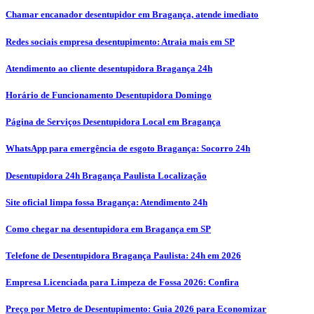
Chamar encanador desentupidor em Bragança, atende imediato
Redes sociais empresa desentupimento: Atraia mais em SP
Atendimento ao cliente desentupidora Bragança 24h
Horário de Funcionamento Desentupidora Domingo
Página de Serviços Desentupidora Local em Bragança
WhatsApp para emergência de esgoto Bragança: Socorro 24h
Desentupidora 24h Bragança Paulista Localização
Site oficial limpa fossa Bragança: Atendimento 24h
Como chegar na desentupidora em Bragança em SP
Telefone de Desentupidora Bragança Paulista: 24h em 2026
Empresa Licenciada para Limpeza de Fossa 2026: Confira
Preço por Metro de Desentupimento: Guia 2026 para Economizar