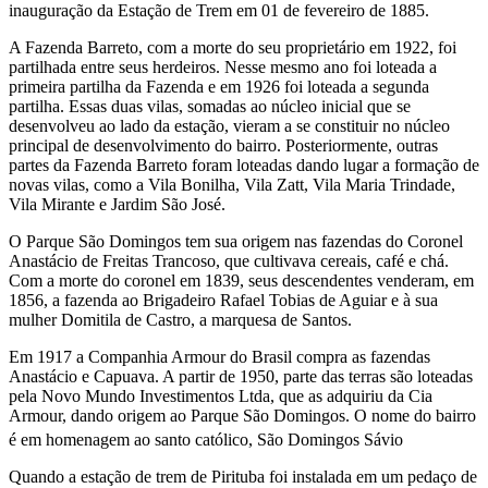
inauguração da Estação de Trem em 01 de fevereiro de 1885.
A Fazenda Barreto, com a morte do seu proprietário em 1922, foi
partilhada entre seus herdeiros. Nesse mesmo ano foi loteada a
primeira partilha da Fazenda e em 1926 foi loteada a segunda
partilha. Essas duas vilas, somadas ao núcleo inicial que se
desenvolveu ao lado da estação, vieram a se constituir no núcleo
principal de desenvolvimento do bairro. Posteriormente, outras
partes da Fazenda Barreto foram loteadas dando lugar a formação de
novas vilas, como a Vila Bonilha, Vila Zatt, Vila Maria Trindade,
Vila Mirante e Jardim São José.
O Parque São Domingos tem sua origem nas fazendas do Coronel
Anastácio de Freitas Trancoso, que cultivava cereais, café e chá.
Com a morte do coronel em 1839, seus descendentes venderam, em
1856, a fazenda ao Brigadeiro Rafael Tobias de Aguiar e à sua
mulher Domitila de Castro, a marquesa de Santos.
Em 1917 a Companhia Armour do Brasil compra as fazendas
Anastácio e Capuava. A partir de 1950, parte das terras são loteadas
pela Novo Mundo Investimentos Ltda, que as adquiriu da Cia
Armour, dando origem ao Parque São Domingos. O nome do bairro
é em homenagem ao santo católico, São Domingos Sávio
Quando a estação de trem de Pirituba foi instalada em um pedaço de