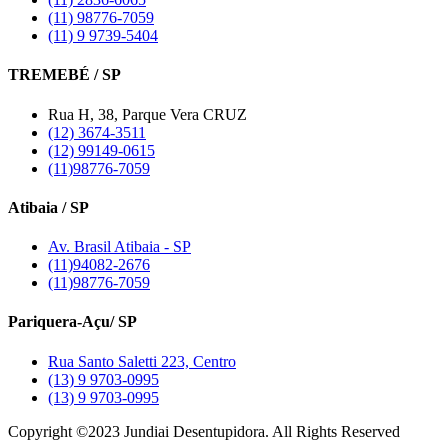
(11) 98776-7059
(11) 9 9739-5404
TREMEBÉ / SP
Rua H, 38, Parque Vera CRUZ
(12) 3674-3511
(12) 99149-0615
(11)98776-7059
Atibaia / SP
Av. Brasil Atibaia - SP
(11)94082-2676
(11)98776-7059
Pariquera-Açu/ SP
Rua Santo Saletti 223, Centro
(13) 9 9703-0995
(13) 9 9703-0995
Copyright ©2023 Jundiai Desentupidora. All Rights Reserved