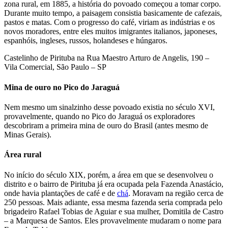
zona rural, em 1885, a história do povoado começou a tomar corpo.
Durante muito tempo, a paisagem consistia basicamente de cafezais,
pastos e matas. Com o progresso do café, viriam as indústrias e os
novos moradores, entre eles muitos imigrantes italianos, japoneses,
espanhóis, ingleses, russos, holandeses e húngaros.
Castelinho de Pirituba na Rua Maestro Arturo de Angelis, 190 –
Vila Comercial, São Paulo – SP
Mina de ouro no Pico do Jaraguá
Nem mesmo um sinalzinho desse povoado existia no século XVI,
provavelmente, quando no Pico do Jaraguá os exploradores
descobriram a primeira mina de ouro do Brasil (antes mesmo de
Minas Gerais).
Área rural
No início do século XIX, porém, a área em que se desenvolveu o
distrito e o bairro de Pirituba já era ocupada pela Fazenda Anastácio,
onde havia plantações de café e de
chá
. Moravam na região cerca de
250 pessoas. Mais adiante, essa mesma fazenda seria comprada pelo
brigadeiro Rafael Tobias de Aguiar e sua mulher, Domitila de Castro
– a Marquesa de Santos. Eles provavelmente mudaram o nome para