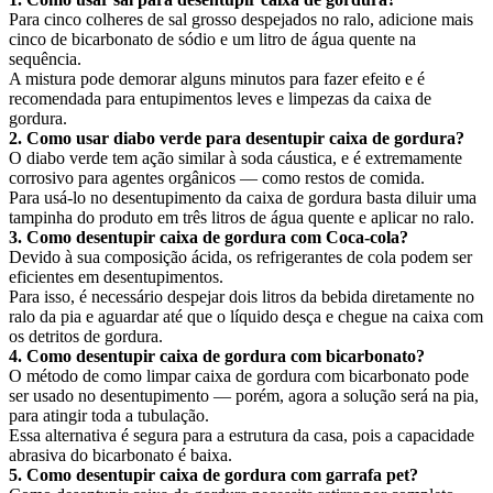
Para cinco colheres de sal grosso despejados no ralo, adicione mais
cinco de bicarbonato de sódio e um litro de água quente na
sequência.
A mistura pode demorar alguns minutos para fazer efeito e é
recomendada para entupimentos leves e limpezas da caixa de
gordura.
2. Como usar diabo verde para desentupir caixa de gordura?
O diabo verde tem ação similar à soda cáustica, e é extremamente
corrosivo para agentes orgânicos — como restos de comida.
Para usá-lo no desentupimento da caixa de gordura basta diluir uma
tampinha do produto em três litros de água quente e aplicar no ralo.
3. Como desentupir caixa de gordura com Coca-cola?
Devido à sua composição ácida, os refrigerantes de cola podem ser
eficientes em desentupimentos.
Para isso, é necessário despejar dois litros da bebida diretamente no
ralo da pia e aguardar até que o líquido desça e chegue na caixa com
os detritos de gordura.
4. Como desentupir caixa de gordura com bicarbonato?
O método de como limpar caixa de gordura com bicarbonato pode
ser usado no desentupimento — porém, agora a solução será na pia,
para atingir toda a tubulação.
Essa alternativa é segura para a estrutura da casa, pois a capacidade
abrasiva do bicarbonato é baixa.
5. Como desentupir caixa de gordura com garrafa pet?