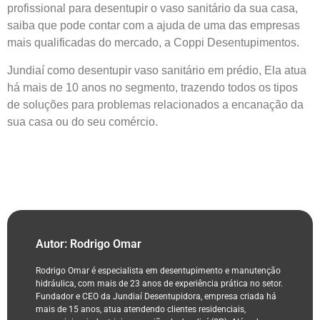
profissional para desentupir o vaso sanitário da sua casa,
saiba que pode contar com a ajuda de uma das empresas
mais qualificadas do mercado, a Coppi Desentupimentos.
Jundiaí como desentupir vaso sanitário em prédio, Ela atua
há mais de 10 anos no segmento, trazendo todos os tipos
de soluções para problemas relacionados a encanação da
sua casa ou do seu comércio.
Autor: Rodrigo Omar
Rodrigo Omar é especialista em desentupimento e manutenção
hidráulica, com mais de 23 anos de experiência prática no setor.
Fundador e CEO da Jundiaí Desentupidora, empresa criada há
mais de 15 anos, atua atendendo clientes residenciais,