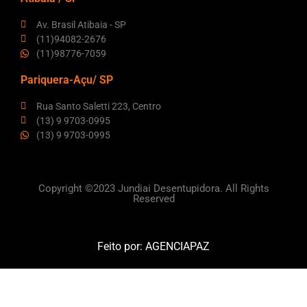
Av. Brasil Atibaia - SP
(11)94082-2676
(11)98776-7059
Pariquera-Açu/ SP
Rua Santo Saletti 223, Centro
(13) 9 9703-0995
(13) 9 9703-0995
Copyright ©2023 Jundiai Desentupidora. All Rights
Reserved
Feito por:
AGENCIAPAZ