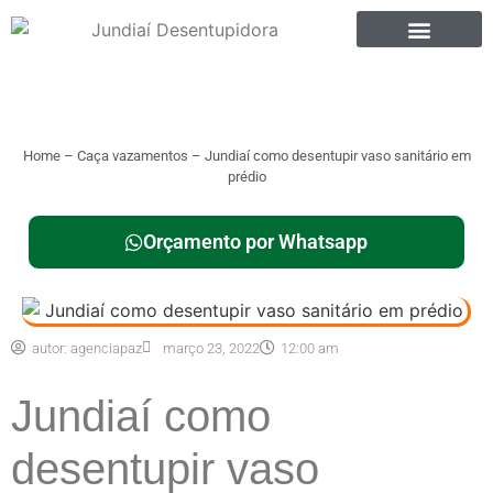
Home
–
Caça vazamentos
–
Jundiaí como desentupir vaso sanitário em
prédio
Orçamento por Whatsapp
autor:
agenciapaz
março 23, 2022
12:00 am
Jundiaí como
desentupir vaso