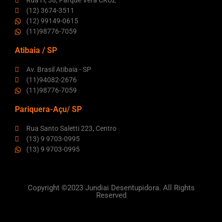
Rua H, 38, Parque Vera CRUZ
(12) 3674-3511
(12) 99149-0615
(11)98776-7059
Atibaia / SP
Av. Brasil Atibaia - SP
(11)94082-2676
(11)98776-7059
Pariquera-Açu/ SP
Rua Santo Saletti 223, Centro
(13) 9 9703-0995
(13) 9 9703-0995
Copyright ©2023 Jundiai Desentupidora. All Rights
Reserved