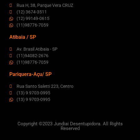
Rua H, 38, Parque Vera CRUZ
(12) 3674-3511
(12) 99149-0615
(11)98776-7059
Atibaia / SP
Av. Brasil Atibaia - SP
(11)94082-2676
(11)98776-7059
Pariquera-Açu/ SP
Rua Santo Saletti 223, Centro
(13) 9 9703-0995
(13) 9 9703-0995
Copyright ©2023 Jundiai Desentupidora. All Rights
Reserved