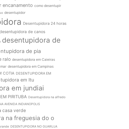
r encanamento
como desentupir
desentupidor
so
idora
Desentupidora 24 horas
desentupidora de canos
desentupidora de
o
ntupidora de pia
 ralo
desentupidora em Caieiras
amar
desentupidora em Campinas
M COTIA
DESENTUPIDORA EM
tupidora em Itu
ora em jundiai
EM PIRITUBA
Desentupidora na alfredo
A AVENIDA INDIANOPOLIS
a casa verde
a na freguesia do o
grande
DESENTUPIDORA NO GUARUJA