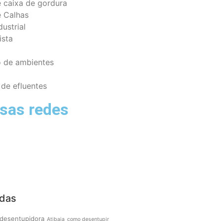
 caixa de gordura
 Calhas
ustrial
ista
o de ambientes
 de efluentes
sas redes
adas
 desentupidora
Atibaia
como desentupir