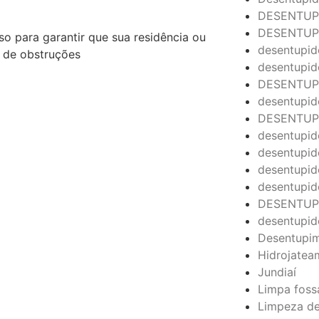
DESENTUP
DESENTUP
o para garantir que sua residência ou
desentupid
 de obstruções
desentupi
DESENTUP
desentupid
DESENTUP
desentupid
desentupid
desentupid
desentupid
DESENTUP
desentupid
Desentupi
Hidrojatea
Jundiaí
Limpa foss
Limpeza de