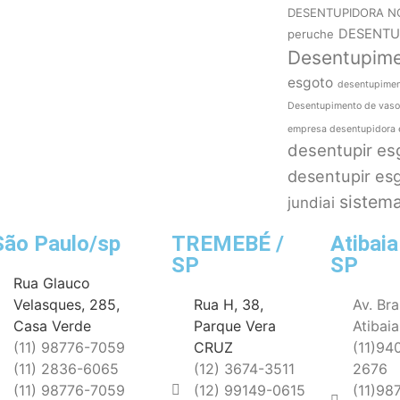
DESENTUPIDORA N
DESENTU
peruche
Desentupim
esgoto
desentupimen
Desentupimento de vaso
empresa desentupidora 
desentupir es
desentupir esg
sistema
jundiai
São Paulo/sp
TREMEBÉ /
Atibaia
SP
SP
Rua Glauco
Velasques, 285,
Rua H, 38,
Av. Bra
Casa Verde
Parque Vera
Atibaia
(11) 98776-7059
CRUZ
(11)94
(11) 2836-6065
(12) 3674-3511
2676
(11) 98776-7059
(12) 99149-0615
(11)98