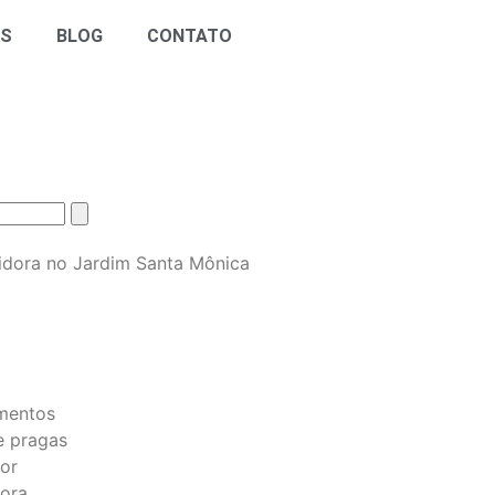
OS
BLOG
CONTATO
S
mentos
e pragas
or
ora