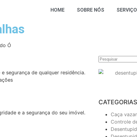
HOME
SOBRE NÓS
SERVIÇ
alhas
 do Ó
 e segurança de qualquer residência.
mações
CATEGORIA
egridade e a segurança do seu imóvel.
Caça vaza
Controle d
Desentupid
Desentupid