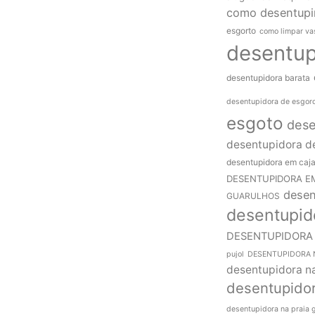
como desentupi
esgorto
como limpar va
desentup
desentupidora barata
desentupidora de esgor
esgoto
dese
desentupidora de
desentupidora em caj
DESENTUPIDORA E
desen
GUARULHOS
desentupid
DESENTUPIDORA 
pujol
DESENTUPIDORA N
desentupidora n
desentupidor
desentupidora na praia 