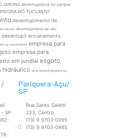
O JARDINS
desentupidora no parque
PIDORA NO TUCURUVI
ento
desentupimento de
desentupimento de ralo
to de pia
desentupir encanamento
empresa para
em sp resolvendo
goto
empresa para
esgoto
oto em jundiaí
 hidráulico
uma desentupidora sp
 /
Pariquera-Açu/
SP
sil
Rua Santo Saletti
 - SP
223, Centro
082-
(13) 9 9703-0995
(13) 9 9703-0995
776-