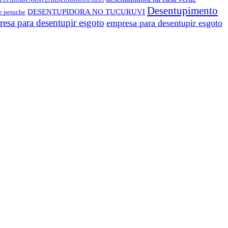
Desentupimento
DESENTUPIDORA NO TUCURUVI
e peruche
esa para desentupir esgoto
empresa para desentupir esgoto