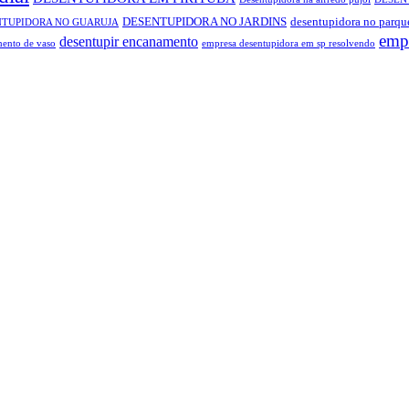
DESENTUPIDORA NO JARDINS
desentupidora no parqu
NTUPIDORA NO GUARUJA
empr
desentupir encanamento
ento de vaso
empresa desentupidora em sp resolvendo