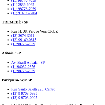
(11) 98776-7059
(11) 2836-6065
(11) 98776-7059
(11) 9 9739-5404
TREMEBÉ / SP
Rua H, 38, Parque Vera CRUZ
(12) 3674-3511
(12) 99149-0615
(11)98776-7059
Atibaia / SP
Av. Brasil Atibaia - SP
(11)94082-2676
(11)98776-7059
Pariquera-Açu/ SP
Rua Santo Saletti 223, Centro
(13) 9 9703-0995
(13) 9 9703-0995