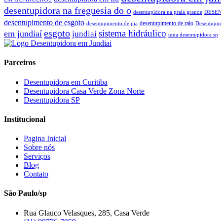
desentupidora na freguesia do o
desentupidora na praia grande
DESE
desentupimento de esgoto
desentupimento de ralo
desentupimento de pia
Desentupim
esgoto
sistema hidráulico
em jundiaí
jundiai
uma desentupidora sp
Parceiros
Desentupidora em Curitiba
Desentupidora Casa Verde Zona Norte
Desentupidora SP
Institucional
Pagina Inicial
Sobre nós
Serviços
Blog
Contato
São Paulo/sp
Rua Glauco Velasques, 285, Casa Verde