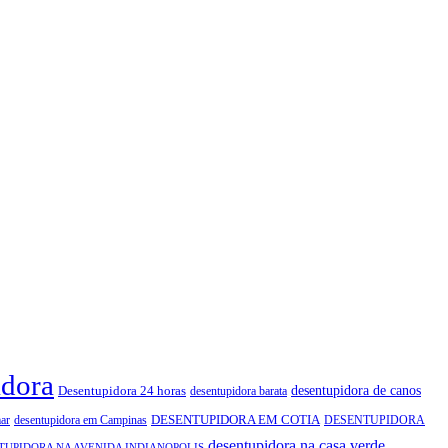
idora
Desentupidora 24 horas
desentupidora de canos
desentupidora barata
DESENTUPIDORA EM COTIA
ar
desentupidora em Campinas
DESENTUPIDORA
desentupidora na casa verde
TUPIDORA NA AVENIDA INDIANOPOLIS