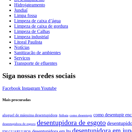
Hidrojateamento
Jundiaí
Limpa fossa
Limpeza de caixa d’água
Limpeza de caixa de gordura
Limpeza de Calhas
Limpeza industrial
Litoral Paulista
Notícias
Sanitização de ambientes
Serviços
Transporte de efluentes
Siga nossas redes sociais
Facebook
Instagram
Youtube
Mais procuradas
como desentupir en
aluguel de máquina desentupidora
Atibaia
como desentupir
desentupidora de esgoto
desentupido
desentupidora de esgoro
desentupidora em jun
desentupidora em Itu
EM GUARULHOS