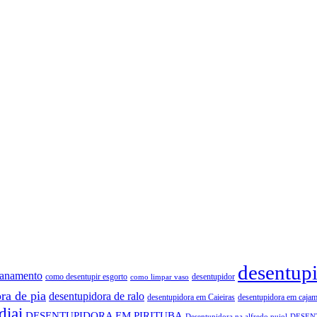
desentup
canamento
como desentupir esgorto
desentupidor
como limpar vaso
ra de pia
desentupidora de ralo
desentupidora em Caieiras
desentupidora em cajam
diai
DESENTUPIDORA EM PIRITUBA
Desentupidora na alfredo pujol
DESEN