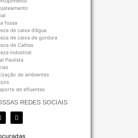
ntupimento
ojateamento
iaí
a fossa
eza de caixa d’água
eza de caixa de gordura
eza de Calhas
eza industrial
al Paulista
cias
tização de ambientes
iços
sporte de efluentes
OSSAS REDES SOCIAIS
ocuradas