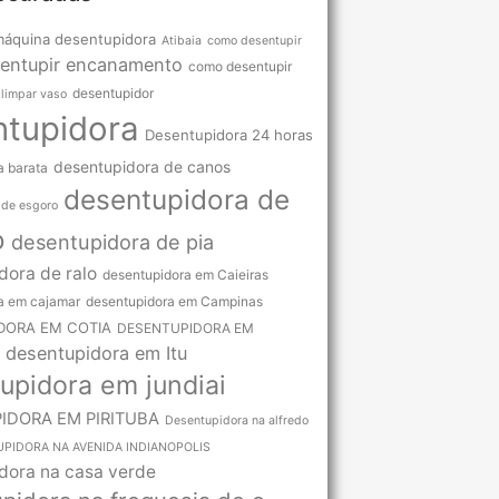
máquina desentupidora
Atibaia
como desentupir
entupir encanamento
como desentupir
desentupidor
limpar vaso
ntupidora
Desentupidora 24 horas
desentupidora de canos
a barata
desentupidora de
 de esgoro
o
desentupidora de pia
dora de ralo
desentupidora em Caieiras
a em cajamar
desentupidora em Campinas
DORA EM COTIA
DESENTUPIDORA EM
desentupidora em Itu
upidora em jundiai
IDORA EM PIRITUBA
Desentupidora na alfredo
PIDORA NA AVENIDA INDIANOPOLIS
dora na casa verde