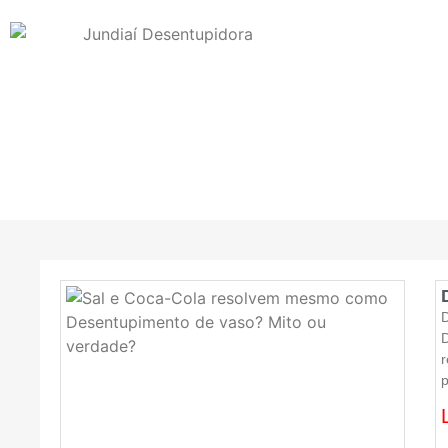
D
D
r
p