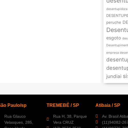
desentu
desentupidora 
DESENTUPI
DE
peruche
Desent
esgoto
des
Desentupiment
empresa desen
desentup
desentup
s
jundiai
São Paulo/sp
TREMEBÉ / SP
Atibaia / SP
Rua Glauco
Rua H, 38, Parque
Av. Brasil Atib
Velasques, 285,
Vera CRUZ
(11)94082-26