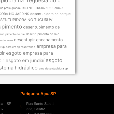
pidora na freguesia do o
na praia grande
DESENTUPIDORA NO GUARUJA
DORA NO JARDINS
desentupidora no parque
SENTUPIDORA NO TUCURUVI
upimento
desentupimento de
desentupimento de ralo
entupimento de pia
desentupir encanamento
o de vaso
empresa para
tupidora em sp resolvendo
ir esgoto
empresa para
esgoto
ir esgoto em jundiaí
istema hidráulico
uma desentupidora sp
Pariquera-Açu/ SP
aia - SP
Rua Santo Saletti
76
223, Centro