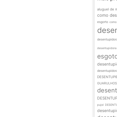
aluguel de 
como des
esgorto
como 
dese
desentupidor
desentupidora
esgot
desentupi
desentupidor
DESENTUPI
GUARULHOS
desent
DESENTUP
pujol
DESENTU
desentupi