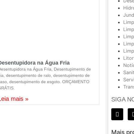
Dese
Hidr
Jund
Limp
Limp
Limp
Limp
Limp
Litor
Desentupidora na Água Fria
Notí
esentupidora na Água Fria, Desentupimento de
Sani
ia, desentupimento de ralo, desentupimento de
Serv
vaso, desentupimento de esgoto. ORÇAMENTO
Tran
GRÁTIS.
Leia mais »
SIGA N
Mais pr