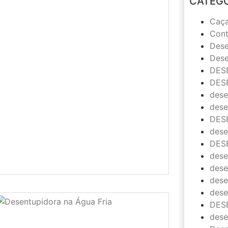
CATEG
Caç
Cont
Dese
Dese
DES
DES
dese
dese
DES
dese
DES
dese
dese
dese
dese
DES
dese